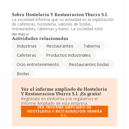
Sobre Hosteleria Y Restauracion Ybarra S.l.
La sociedad informa que su actividad es la explotación
de cafeteras, hostelería, salones de bodas,
restaurantes, tabernas y bares. La sociedad está
registrada como Sociedad Limitada. Su CNAE
Ver más
corresponde a 5630 con código 'Establecimientos de
Actividades relacionadas
bebidas'. La compañía no tiene actividad en mercados
Industrias
Restaurantes
Taberna
exteriores.
Cafeteras
Productos industriales
De acuerdo con la Recomendación 2003/361/CE de la
Comisión, de 6 de mayo de 2003, sobre la definición de
Ocio entretenimiento
Restaurantes bodas
microempresas, pequeñas y medianas empresas, la
compañía se encuadra como microempresa. teniendo
Bodas
en cuenta la información disponible en INFORMA, ha
dispuesto de un número de empleados por debajo de la
media de sector.
Ver el informe ampliado de Hosteleria
La sociedad española
Hosteleria y Restauración
Y Restauracion Ybarra S.l. ¡Es gratis!
Ybarra S.L
, B91439687, está situada en Lugar Hacienda
Regístrate en eInforma y te regalamos el
Conde Ybarra Local4, (41089), Dos Hermanas, en
Informe Ampliado de esta empresa.
Sevilla, Andalucía.
VER INFORME AMPLIADO DE
HOSTELERIA Y RESTAURACION YBARRA
S.L.
En relación con el sector y disponiendo de los datos de
hasta 66.566 empresas, a nivel nacional la facturación
asciende a 5.524 millones de euros y el promedio de la