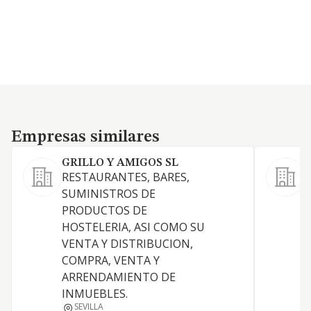
Empresas similares
Empresas similares
GRILLO Y AMIGOS SL
RESTAURANTES, BARES,
L
SUMINISTROS DE
a
PRODUCTOS DE
c
HOSTELERIA, ASI COMO SU
A
VENTA Y DISTRIBUCION,
c
COMPRA, VENTA Y
i
ARRENDAMIENTO DE
a
INMUEBLES.
S
SEVILLA
d