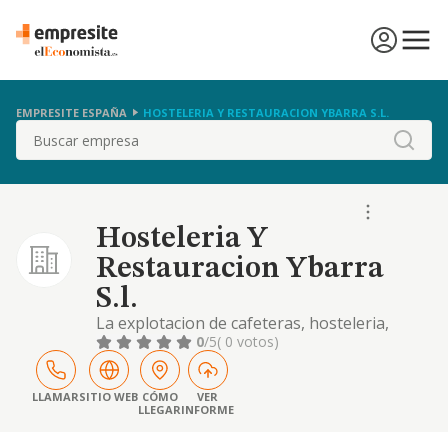
EMPRESITE ESPAÑA
HOSTELERIA Y RESTAURACION YBARRA S.L.
Buscar
Hosteleria Y
Restauracion Ybarra
S.l.
La explotacion de cafeteras, hosteleria,
salones de bodas, restaurantes, tabernas y
0
/5
( 0 votos)
bares
LLAMAR
SITIO WEB
CÓMO
VER
LLEGAR
INFORME