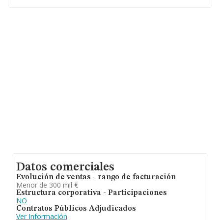
facturación de ventas entre todas las compañías
asciende a los 82 mil euros, siendo la facturación de la
empresa en estudio superior a este promedio. Respecto
a la información de la provincia (hablamos de Sevilla),
en la base de datos de INFORMA aparecen 3141
empresas, con ventas en el año 2008 de 244 millones
de euros. Con el fin de ampliar la información relativa a
las compañías, la media de empleados de las empresas
es de 2. La antigüedad desde la constitución es de 16
años.
Datos comerciales
Evolución de ventas - rango de facturación
Menor de 300 mil €
Estructura corporativa - Participaciones
NO
Contratos Públicos Adjudicados
Ver Información