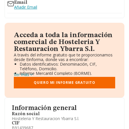
Email
Añadir Email
Acceda a toda la información
comercial de Hosteleria Y
Restauracion Ybarra S.l.
A través del informe gratuito que te proporcionamos
desde Einforma, donde vas a encontrar:
Datos identificativos: Denominación, CIF,
Teléfono, Domicilio.
Informe Mercantil Completo (BORME).
Ver más
Gráficos de Evolución Ventas y Empleados.
Consejo de Administración y Administradores.
QUIERO MI INFORME GRATUITO
Directivos y Ejecutivos.
Accionistas.
Participaciones y Vinculaciones en otras empresas.
Artículos de prensa publicados sobre la empresa.
Información oficial y registral complementaria.
Información general
Razón social
Hosteleria Y Restauracion Ybarra S.l.
CIF
B91439687