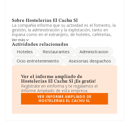
Sobre Hostelerias El Cachu Sl
La compañía informa que su actividad es el fomento, la
gestión, la administración y la explotación, tanto en
espana como en el extranjero, de hoteles, cafeterías,
restaurantes, campings y todo tipo de equipamientos
Ver más
hoteleros y hosteleros pudiendo construir edi. La
Actividades relacionadas
sociedad está inscrita en el Registro Mercantil como
Hoteles
Restaurantes
Administracion
Sociedad Limitada. Su actividad CNAE es '%cnae%' con
código 5611. No realiza actividad de importación y/o
Ocio entretenimiento
Asesorias despachos
exportación.
El número de empleados ha sido el mismo con respecto
al 2018 y atendiendo a los datos disponibles en
Ver el informe ampliado de
INFORMA, el número de empleados de la compañía ha
Hostelerias El Cachu Sl ¡Es gratis!
estado por debajo de la media de sector.
Regístrate en eInforma y te regalamos el
Informe Ampliado de esta empresa.
La empresa
Hostelerias El Cachu S.L
, con número de
VER INFORME AMPLIADO DE
identificación fiscal B74045253, tiene domicilio fiscal en
HOSTELERIAS EL CACHU SL
Calle Tomas Crespo 'frigilis' núm. 13 - 14 Bajo 3,
(33013), Oviedo, Asturias.
En base a la información de la que dispone INFORMA
sobre 142.938 compañías, en el ámbito nacional la
facturación alcanza la cifra de 31.947 millones de euros