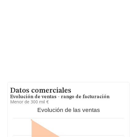
y la media entre todas las compañías es de 223 mil
euros de ventas en 2019. Teniendo en cuenta la
información sobre Asturias, en la base de datos de
INFORMA aparecen 2417 empresas, cuyas ventas en
2019 han alcanzado los 499 millones de euros. Para
aportar ulterior información de interés en el ámbito
sectorial, la media de empleados de las empresas es de
3; la media de antigüedad desde la constitución es de 12
años.
Datos comerciales
Evolución de ventas - rango de facturación
Menor de 300 mil €
Evolución de las ventas