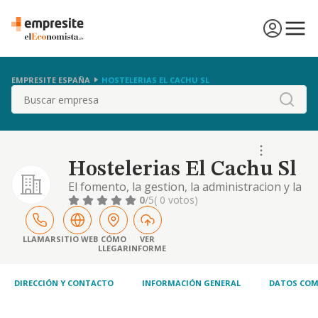
EMPRESITE ESPAÑA
HOSTELERIAS EL CACHU SL
Buscar
Hostelerias El Cachu Sl
El fomento, la gestion, la administracion y la
explotacion, tanto en espana como en el
0
/5
( 0 votos)
extranjero, de hoteles, cafeterias,
restaurantes, campings y todo tipo de
equipamientos hoteleros y hosteleros
LLAMAR
SITIO WEB
CÓMO
VER
LLEGAR
INFORME
pudiendo construir edi
DIRECCIÓN Y CONTACTO
INFORMACIÓN GENERAL
DATOS COM