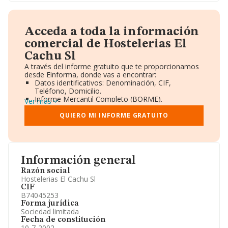
Acceda a toda la información
comercial de Hostelerias El
Cachu Sl
A través del informe gratuito que te proporcionamos
desde Einforma, donde vas a encontrar:
Datos identificativos: Denominación, CIF,
Teléfono, Domicilio.
Informe Mercantil Completo (BORME).
Ver más
Gráficos de Evolución Ventas y Empleados.
Consejo de Administración y Administradores.
QUIERO MI INFORME GRATUITO
Directivos y Ejecutivos.
Accionistas.
Participaciones y Vinculaciones en otras empresas.
Artículos de prensa publicados sobre la empresa.
Información oficial y registral complementaria.
Información general
Razón social
Hostelerias El Cachu Sl
CIF
B74045253
Forma jurídica
Sociedad limitada
Fecha de constitución
10-7-2002