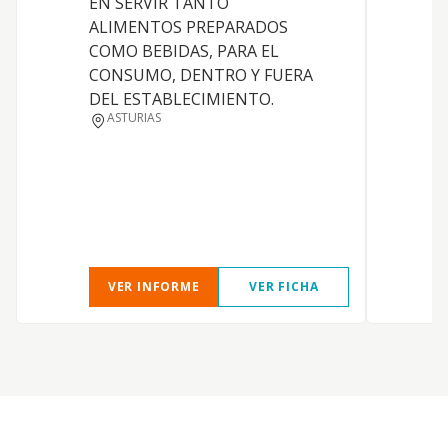
EN SERVIR TANTO
l
ALIMENTOS PREPARADOS
i
COMO BEBIDAS, PARA EL
P
CONSUMO, DENTRO Y FUERA
t
DEL ESTABLECIMIENTO.
r
ASTURIAS
r
VER INFORME
VER FICHA