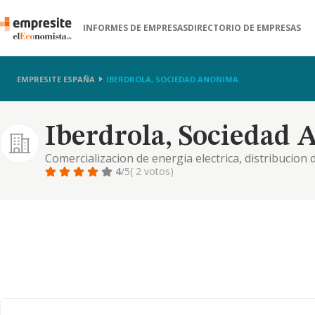
INFORMES DE EMPRESAS
DIRECTORIO DE EMPRESAS
EMPRESITE ESPAÑA
IBERDROLA, SOCIEDAD ANONIMA
Iberdrola, Sociedad
Comercializacion de energia electrica, distribucio
accesorios, etc., desarrollo de empresas industriale
4
/5
( 2 votos)
participadas.