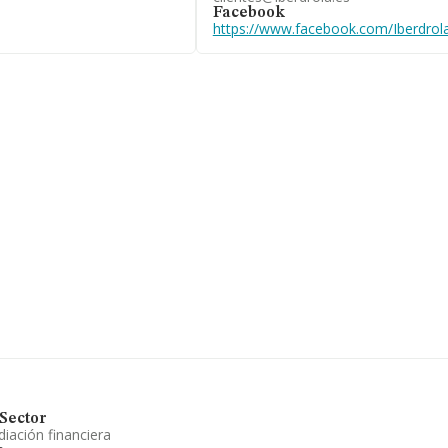
ineas Aereas de España
Facebook
o su posición (3) en el
https://www.facebook.com/Iberdrola
 915776500 y el correo
iberdrola.com
.
A48010615, está situada en
, País Vasco.
.098 empresas, a nivel
promedio de la facturación
euros, la empresa ha
ovincia de Vizcaya, en la
 en el año 2025 de
e sector, en 2025, la
e empleados es de 2.
cialización de energia
ccesorios, etc., desarrollo
 empresas participadas. En
 al (2024), no obstante,
presas presentes en el
Sector
iación financiera