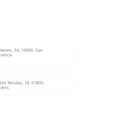
Nieves, 34, 16600, San
Cuenca
cent Nicolau, 18, 07800,
eares