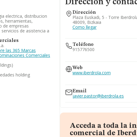
Dirección y conta
Dirección
a electrica, distribucion
Plaza Euskadi, 5 - Torre Iberdrol
s, herramientas,
48009, Bizkaia
llo de empresas
Como llegar
 servicios de asistencia a
rciales
Teléfono
.a.
915776500
re las 365 Marcas
enominaciones Comerciales
944151411
ldings)
952024228
Web
900100019
www.iberdrola.com
iedades holding
www.oficinas.iberdrola.es
www.iberdrola.es
Email
javier.pastor@iberdrola.es
Acceda a toda la 
comercial de Iberd