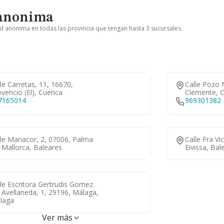
 anonima
ad anonima en todas las provincia que tengan hasta 3 sucursales.
le Carretas, 11, 16670,
Calle Pozo 
vencio (el), Cuenca
Clemente, 
7165014
969301382
lle Manacor, 2, 07006, Palma
Calle Fra Vi
 Mallorca, Baleares
Eivissa, Bal
le Escritora Gertrudis Gomez
Avellaneda, 1, 29196, Málaga,
laga
Ver más