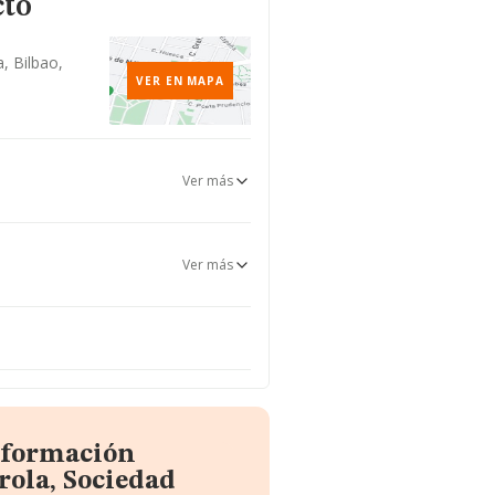
cto
a, Bilbao,
VER EN MAPA
Ver más
Ver más
información
rola, Sociedad