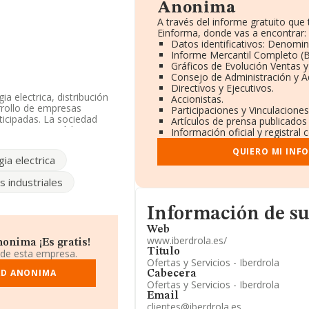
Anonima
A través del informe gratuito qu
Einforma, donde vas a encontrar:
Datos identificativos: Denomin
Informe Mercantil Completo 
Gráficos de Evolución Ventas 
Consejo de Administración y A
Directivos y Ejecutivos.
a electrica, distribución
Accionistas.
rrollo de empresas
Participaciones y Vinculacione
ticipadas. La sociedad
Artículos de prensa publicados
%cnae%' con código 6421.
Información oficial y registral
QUIERO MI INF
ia electrica
 calificar como
de datos de INFORMA, se
s industriales
nificativo respecto al
 66%. Ha experimentado un
Informacion de su página web
a los resultados. La
Información de s
s en INFORMA, ese número
Web
www.iberdrola.es/
onima ¡Es gratis!
ndo a los niveles de
Titulo
 de esta empresa.
do mantener su posición de
Ofertas y Servicios - Iberdrola
e encuentran empresas
DAD ANONIMA
Cabecera
icionado mejor en el
Ofertas y Servicios - Iberdrola
 encuentran en una mejor
Email
ercedes-benz España
clientes@iberdrola.es