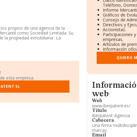
Datos identificat
Teléfono, Domicil
Informe Mercant
Gráficos de Evol
Consejo de Admin
Directivos y Ejecu
cios propios de una agencia de la
Accionistas.
o Mercantil como Sociedad Limitada. Su
Participaciones y
 la propiedad inmobiliaria'. La
empresas.
Artículos de pre
Información ofici
sponibles en INFORMA, ese número ha
QUIERO M
453980 y la dirección de correo es
tent.es
.
!
 de esta empresa.
ituada en Calle Felix Boix núm. 9 1 Dh,
Informacion de su 
Informació
PATENT SL
web
1 compañías, la facturación en el
 media de facturación de ventas entre
Web
www.iberpatent.es/
ormación relativa a la provincia de
s, con ventas en el año 2020 de 3.155
Titulo
Iberpatent::Agencia
n relativa al ámbito de la empresa, la
esde la constitución.
Cabecera
Una firma multidisciplin
marcas.
Email