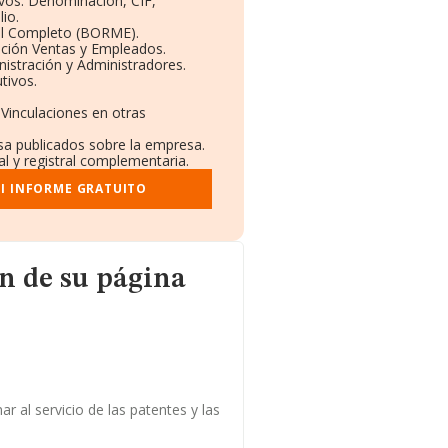
ivos: Denominación, CIF,
io.
il Completo (BORME).
ución Ventas y Empleados.
istración y Administradores.
tivos.
 Vinculaciones en otras
nsa publicados sobre la empresa.
al y registral complementaria.
I INFORME GRATUITO
página web
n de su página
ar al servicio de las patentes y las