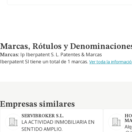
Marcas, Rótulos y Denominaciones Comerciales
Marcas, Rótulos y Denominacione
Ip Iberpatent S. L. Patentes & Marcas
Marcas:
Iberpatent Sl tiene un total de 1 marcas.
Ver toda la informaci
Empresas similares
Empresas similares
SERVIBROKER S.L.
HO
MA
LA ACTIVIDAD INMOBILIARIA EN
Alq
SENTIDO AMPLIO.