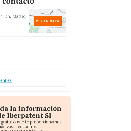
 contacto
- 1 Dh, Madrid,
VER EN MAPA
ent.es
oda la información
e Iberpatent Sl
e gratuito que te proporcionamos
de vas a encontrar: