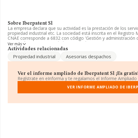
Sobre Iberpatent Sl
La empresa declara que su actividad es la prestación de los servi
propiedad industrial etc. La sociedad está inscrita en el Registr
CNAE corresponde a 6832 con código 'Gestión y administración de
compañía no tiene actividad en mercados exteriores.
Ver más
Actividades relacionadas
La plantilla se ha reducido un 20% y atendiendo a los datos di
Propiedad industrial
Asesorias despachos
estado por encima de la media de sector.
Para comunicarse con sus oficinas, el número de teléfono es 913
iberpatent@iberpatent.es
. Puedes visitar su sitio web:
www.iberpa
Ver el informe ampliado de Iberpatent Sl ¡Es gratis
Regístrate en eInforma y te regalamos el Informe Ampliado
La empresa española
Iberpatent S.L
, con CIF B80068976, está s
(28036), Madrid, Madrid.
VER INFORME AMPLIADO DE IBER
En base a la información de la que dispone INFORMA sobre 36.86
ámbito nacional alcanza los 5.913 millones de euros y en 2020 la
todas las compañías alcanza los 160 mil euros. En cuanto a la inf
Madrid, en la base de datos de INFORMA aparecen 8935 empresa
millones de euros. Por último, con el fin de ampliar la informació
media de empleados es de 2. La antigüedad alcanza los 16 años d