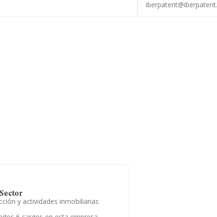
iberpatent@iberpaten
Sector
ción y actividades inmobiliarias
ados 6 cargos en esta empresa