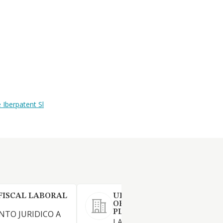
 Iberpatent Sl
FISCAL LABORAL
URBALIA URBANISMO
ORDENACION DEL TERRIT
PLANEAMIENTO Y GESTION
NTO JURIDICO A
LA TENENCIA DE TITULOS