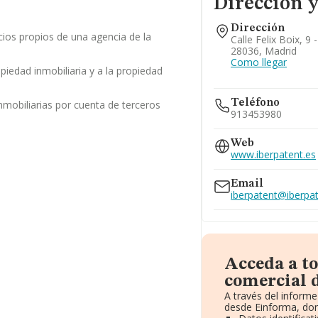
Dirección y
Dirección
cios propios de una agencia de la
Calle Felix Boix, 9 
28036, Madrid
Como llegar
opiedad inmobiliaria y a la propiedad
Teléfono
nmobiliarias por cuenta de terceros
913453980
Web
www.iberpatent.es
Email
iberpatent@iberpat
Acceda a t
comercial d
A través del inform
desde Einforma, don