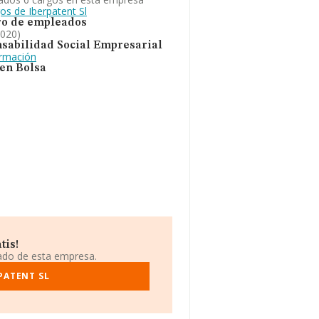
os de Iberpatent Sl
o de empleados
2020)
sabilidad Social Empresarial
ormación
 en Bolsa
tis!
iado de esta empresa.
PATENT SL