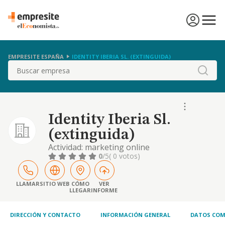
EMPRESITE ESPAÑA
IDENTITY IBERIA SL. (EXTINGUIDA)
Buscar
Identity Iberia Sl.
(extinguida)
Actividad: marketing online
0
/5
( 0 votos)
LLAMAR
SITIO WEB
CÓMO
VER
LLEGAR
INFORME
DIRECCIÓN Y CONTACTO
INFORMACIÓN GENERAL
DATOS COM