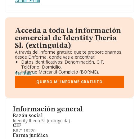
Añadir Email
Acceda a toda la información
comercial de Identity Iberia
Sl. (extinguida)
A través del informe gratuito que te proporcionamos
desde Einforma, donde vas a encontrar:
Datos identificativos: Denominación, CIF,
Teléfono, Domicilio.
Informe Mercantil Completo (BORME).
Ver más
Gráficos de Evolución Ventas y Empleados.
Consejo de Administración y Administradores.
QUIERO MI INFORME GRATUITO
Directivos y Ejecutivos.
Accionistas.
Participaciones y Vinculaciones en otras empresas.
Artículos de prensa publicados sobre la empresa.
Información oficial y registral complementaria.
Información general
Razón social
Identity Iberia Sl. (extinguida)
CIF
B87118220
Forma jurídica