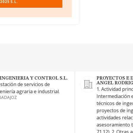
2025 S.L.
 INGENIERIA Y CONTROL S.L.
PROYECTOS E 
ANGEL RODRIGU
stación de servicios de
1. Actividad princ
eniería agraria e industrial.
Intermediación e
BADAJOZ
técnicos de ing
proyectos de ing
actividades rela
asesoramiento t
71.12). 2. Otras a