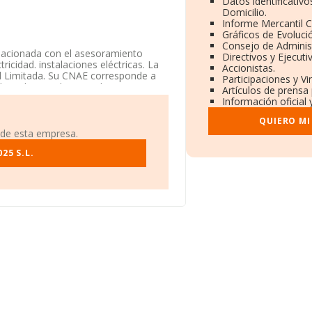
Datos identificativ
Domicilio.
Informe Mercantil 
Gráficos de Evoluci
Consejo de Administ
elacionada con el asesoramiento
Directivos y Ejecuti
tricidad. instalaciones eléctricas. La
Accionistas.
d Limitada. Su CNAE corresponde a
Participaciones y V
des relacionadas con el
Artículos de prensa
os exteriores.
Información oficial 
lle Familia Suarez Barcena núm. 2,
QUIERO MI
 de esta empresa.
ertenecientes al sector, la
25 S.L.
 euros y se calcula un promedio de
n de ampliar la información relativa a
s. La media de empleados de las