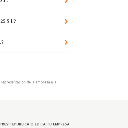
S.l.?
25 S.l.?
.?
u representación de la empresa a la
PRESITE
PUBLICA O EDITA TU EMPRESA