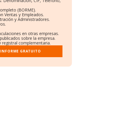
os: Denominación, CIF, Teléfono,
Completo (BORME).
ón Ventas y Empleados.
ración y Administradores.
vos.
inculaciones en otras empresas.
 publicados sobre la empresa.
y registral complementaria.
 INFORME GRATUITO