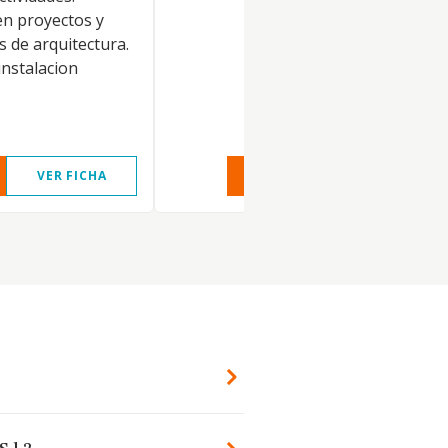
en proyectos y
s de arquitectura.
instalacion
VER FICHA
VER INFORME
VER FIC