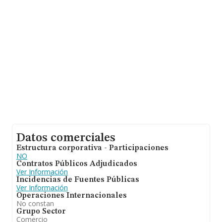
obtenido los 15 millones de euros. Finalmente, para
completar los datos de sector la media de empleados
es de 2. La antigüedad desde la constitución es de 21
años.
Datos comerciales
Estructura corporativa - Participaciones
NO
Contratos Públicos Adjudicados
Ver Información
Incidencias de Fuentes Públicas
Ver Información
Operaciones Internacionales
No constan
Grupo Sector
Comercio