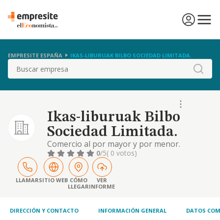
EMPRESITE ESPAÑA
IKAS-LIBURUAK BILBO SOCIEDAD LIMITADA.
Buscar
Ikas-liburuak Bilbo
Sociedad Limitada.
Comercio al por mayor y por menor.
distribucion comercial. importacion y
0
/5
( 0 votos)
exportacion
LLAMAR
SITIO WEB
CÓMO
VER
LLEGAR
INFORME
DIRECCIÓN Y CONTACTO
INFORMACIÓN GENERAL
DATOS COM