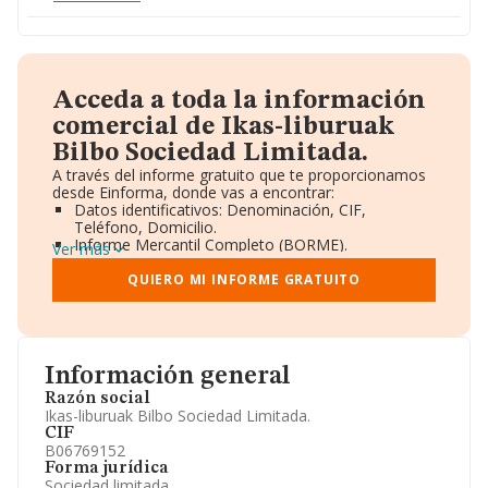
Acceda a toda la información
comercial de Ikas-liburuak
Bilbo Sociedad Limitada.
A través del informe gratuito que te proporcionamos
desde Einforma, donde vas a encontrar:
Datos identificativos: Denominación, CIF,
Teléfono, Domicilio.
Informe Mercantil Completo (BORME).
Ver más
Gráficos de Evolución Ventas y Empleados.
Consejo de Administración y Administradores.
QUIERO MI INFORME GRATUITO
Directivos y Ejecutivos.
Accionistas.
Participaciones y Vinculaciones en otras empresas.
Artículos de prensa publicados sobre la empresa.
Información oficial y registral complementaria.
Información general
Razón social
Ikas-liburuak Bilbo Sociedad Limitada.
CIF
B06769152
Forma jurídica
Sociedad limitada