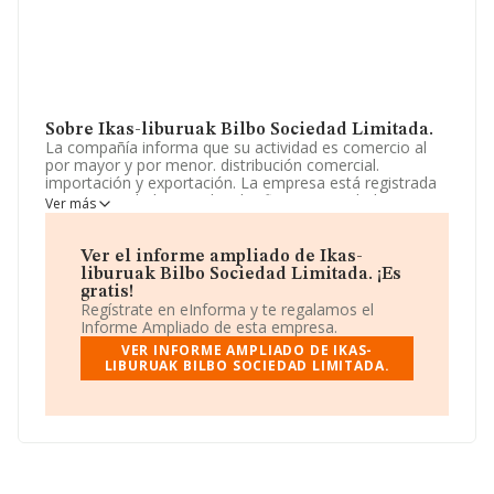
Sobre Ikas-liburuak Bilbo Sociedad Limitada.
La compañía informa que su actividad es comercio al
por mayor y por menor. distribución comercial.
importación y exportación. La empresa está registrada
como Sociedad Limitada. Clasifica su actividad CNAE
Ver más
como 'Comercio al por menor de libros en
establecimientos especializados', código 4761. La
sociedad no tiene actividad en mercados exteriores.
Ver el informe ampliado de Ikas-
liburuak Bilbo Sociedad Limitada. ¡Es
La sociedad española
Ikas-liburuak Bilbo Sociedad
gratis!
Limitada
, con CIF B06769152, está situada en Avenida
Regístrate en eInforma y te regalamos el
Ramon Y Cajal Lonja núm. 28, (48014), Bilbao, en
Informe Ampliado de esta empresa.
Vizcaya, País Vasco.
VER INFORME AMPLIADO DE IKAS-
LIBURUAK BILBO SOCIEDAD LIMITADA.
En base a la información de la que dispone INFORMA
sobre 4.263 compañías, a nivel nacional la facturación
asciende a 1.227 millones de euros y la media de
facturación de ventas entre todas las compañías
alcanza los 288 mil euros. En cuanto a la información
relativa a la provincia de Vizcaya, en la base de datos de
INFORMA aparecen 99 empresas, cuyas ventas han