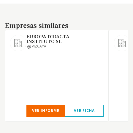
Empresas similares
Empresas similares
EUROPA DIDACTA
INSTITUTO SL
VIZCAYA
C
l
m
VER INFORME
VER FICHA