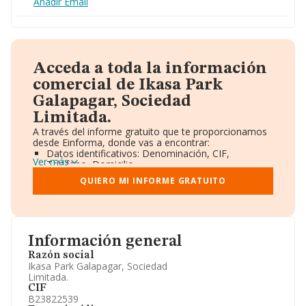
Añadir Email
Acceda a toda la información
comercial de Ikasa Park
Galapagar, Sociedad
Limitada.
A través del informe gratuito que te proporcionamos
desde Einforma, donde vas a encontrar:
Datos identificativos: Denominación, CIF,
Ver más
Teléfono, Domicilio.
Informe Mercantil Completo (BORME).
QUIERO MI INFORME GRATUITO
Gráficos de Evolución Ventas y Empleados.
Consejo de Administración y Administradores.
Directivos y Ejecutivos.
Accionistas.
Participaciones y Vinculaciones en otras empresas.
Información general
Artículos de prensa publicados sobre la empresa.
Información oficial y registral complementaria.
Razón social
Ikasa Park Galapagar, Sociedad
Limitada.
CIF
B23822539