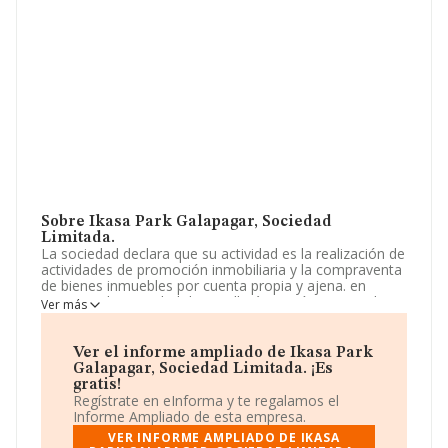
Sobre Ikasa Park Galapagar, Sociedad
Limitada.
La sociedad declara que su actividad es la realización de
actividades de promoción inmobiliaria y la compraventa
de bienes inmuebles por cuenta propia y ajena. en
concreto, la sociedad desarrollará, por sí o por medio
Ver más
de terceros, las siguientes actividades: a) promoción,
adquisición, planificación, urbanización, parcelación,
construcción. La empresa está registrada como
Ver el informe ampliado de Ikasa Park
Sociedad Limitada. La actividad de referencia CNAE
Galapagar, Sociedad Limitada. ¡Es
corresponde a 'Agentes de la propiedad inmobiliaria',
gratis!
cuyo Código es 6831. La sociedad no tiene actividad en
Regístrate en eInforma y te regalamos el
mercados exteriores.
Informe Ampliado de esta empresa.
VER INFORME AMPLIADO DE IKASA
Es posible ponerse en contacto con la empresa a través