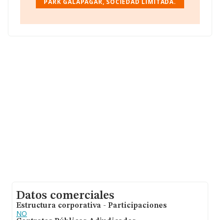
PARK GALAPAGAR, SOCIEDAD LIMITADA.
del teléfono 915415303 y puedes consultar su página
web aquí:
www.ikasa.es
.
La empresa española
Ikasa Park Galapagar,
Sociedad Limitada
, CIF B23822539, está situada en
Cuesta San Vicente núm. 12, (28008), en el municipio de
Madrid, Madrid.
Con los datos a disposición de INFORMA sobre 54.122
empresas pertenecientes al sector, en el ámbito
nacional la facturación alcanza la cifra de 4.318 millones
de euros y se calcula un promedio de facturación de 79
mil euros entre todas las compañías. Respecto a la
información de la provincia (hablamos de Madrid), en la
base de datos de INFORMA aparecen 11818 empresas,
cuyas ventas han obtenido los 1.763 millones de euros.
Por último, con el fin de ampliar la información relativa
al ámbito de la empresa, la antigüedad alcanza los 7
años desde la constitución. Los empleados de media
son 1.
Datos comerciales
Estructura corporativa - Participaciones
NO