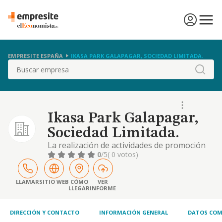
EMPRESITE ESPAÑA
IKASA PARK GALAPAGAR, SOCIEDAD LIMITADA.
Buscar
Ikasa Park Galapagar,
Sociedad Limitada.
La realización de actividades de promoción
inmobiliaria y la compraventa de bienes
0
/5
( 0 votos)
inmuebles por cuenta propia y ajena. en
concreto, la sociedad desarrollará, por sí o
por medio de terceros, las siguientes
LLAMAR
SITIO WEB
CÓMO
VER
LLEGAR
INFORME
actividades: a) promoción, adquisición,
planificación, urbanización, parcelación,
construcción
DIRECCIÓN Y CONTACTO
INFORMACIÓN GENERAL
DATOS COM