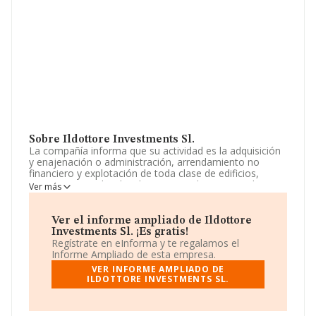
Sobre Ildottore Investments Sl.
La compañía informa que su actividad es la adquisición
y enajenación o administración, arrendamiento no
financiero y explotación de toda clase de edificios,
terrenos. viviendas, locales comerciales, naves y bienes
Ver más
inmuebles en general, por cuenta propia o ajena. la
realización de cualquier tipo de operaciones
comerciales,. La sociedad está registrada como
Ver el informe ampliado de Ildottore
Sociedad Limitada. Tiene CNAE: 6831 - 'Agentes de la
Investments Sl. ¡Es gratis!
propiedad inmobiliaria'. La sociedad no tiene actividad
Regístrate en eInforma y te regalamos el
en mercados exteriores.
Informe Ampliado de esta empresa.
VER INFORME AMPLIADO DE
La sociedad española
Ildottore Investments S.L
,
ILDOTTORE INVESTMENTS SL.
B06841001, está situada en Calle Dulce Chacon núm. 31
F, (28050), en el municipio de Madrid, Madrid.