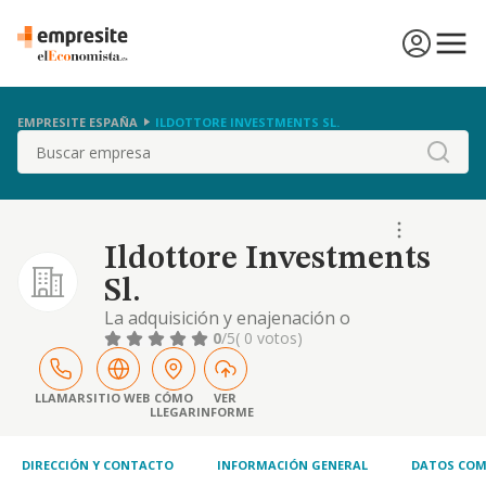
EMPRESITE ESPAÑA
ILDOTTORE INVESTMENTS SL.
Buscar
Ildottore Investments
Sl.
La adquisición y enajenación o
administración, arrendamiento no financiero
0
/5
( 0 votos)
y explotación de toda clase de edificios,
terrenos. viviendas, locales comerciales,
naves y bienes inmuebles en general, por
LLAMAR
SITIO WEB
CÓMO
VER
LLEGAR
INFORME
cuenta propia o ajena. la realización de
cualquier tipo de operaciones comerciales,
DIRECCIÓN Y CONTACTO
INFORMACIÓN GENERAL
DATOS COM