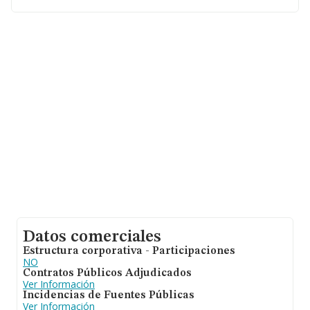
En relación con el sector y disponiendo de los datos de
hasta 54.122 empresas, la facturación en el ámbito
nacional alcanza los 4.318 millones de euros y se calcula
un promedio de facturación de 79 mil euros entre todas
las compañías. Teniendo en cuenta la información
sobre Madrid, en la base de datos INFORMA constan
11818 empresas, cuyas ventas han obtenido los 1.763
millones de euros. Como información adicional de
interés, la media de empleados de las empresas es de
1. La antigüedad alcanza los 7 años desde la
constitución.
Datos comerciales
Estructura corporativa - Participaciones
NO
Contratos Públicos Adjudicados
Ver Información
Incidencias de Fuentes Públicas
Ver Información