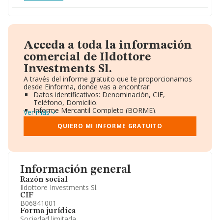
Acceda a toda la información
comercial de Ildottore
Investments Sl.
A través del informe gratuito que te proporcionamos
desde Einforma, donde vas a encontrar:
Datos identificativos: Denominación, CIF,
Teléfono, Domicilio.
Informe Mercantil Completo (BORME).
Ver más
Gráficos de Evolución Ventas y Empleados.
Consejo de Administración y Administradores.
QUIERO MI INFORME GRATUITO
Directivos y Ejecutivos.
Accionistas.
Participaciones y Vinculaciones en otras empresas.
Artículos de prensa publicados sobre la empresa.
Información oficial y registral complementaria.
Información general
Razón social
Ildottore Investments Sl.
CIF
B06841001
Forma jurídica
Sociedad limitada