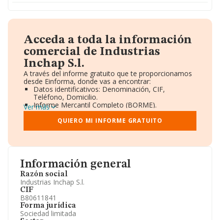
Acceda a toda la información
comercial de Industrias
Inchap S.l.
A través del informe gratuito que te proporcionamos
desde Einforma, donde vas a encontrar:
Datos identificativos: Denominación, CIF,
Teléfono, Domicilio.
Informe Mercantil Completo (BORME).
Ver más
Gráficos de Evolución Ventas y Empleados.
Consejo de Administración y Administradores.
QUIERO MI INFORME GRATUITO
Directivos y Ejecutivos.
Accionistas.
Participaciones y Vinculaciones en otras empresas.
Artículos de prensa publicados sobre la empresa.
Información oficial y registral complementaria.
Información general
Razón social
Industrias Inchap S.l.
CIF
B80611841
Forma jurídica
Sociedad limitada