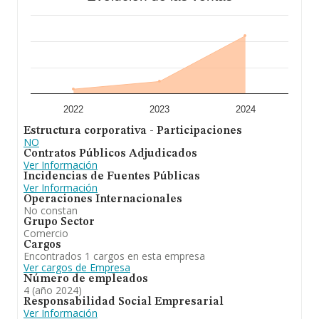
el ámbito sectorial, la antigüedad desde la constitución
es de 19 años. La media de empleados de las empresas
es de 3.
En conclusión,
Industrias Inchap S.L
se emplea en la
reparación, revision, mantenimiento y pintado de toda
clase de vehículos automóviles, remolques, chasis,
carrocerias, motocicletas y bicicletas. En cuanto a la
posición en el ranking de sectores, la empresa ha
ganado posiciones. En cuanto al ranking nacional, la
2022
2023
2024
empresa ha ganado posiciones.
Estructura corporativa - Participaciones
NO
Contratos Públicos Adjudicados
Ver Información
Incidencias de Fuentes Públicas
Ver Información
Operaciones Internacionales
No constan
Grupo Sector
Comercio
Cargos
Encontrados 1 cargos en esta empresa
Ver cargos de Empresa
Número de empleados
4 (año 2024)
Responsabilidad Social Empresarial
Ver Información