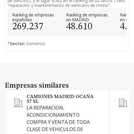
de MADRID, y el lugar 4.382 en el ranking de su sector CNAE
"reparación y mantenimiento de vehículos de motor".
Ranking de empresas
Ranking de empresas
Rankin
españolas
en MADRID
en el 
269.237
48.610
4.3
*
Sector:
Comercio
Empresas similares
Empresas similares
CAMIONES MADRID OCAÑA
K
57 SL
G
LA REPARACION,
r
ACONDICIONAMIENTO
c
COMPRA Y VENTA DE TODA
m
CLASE DE VEHICULOS DE