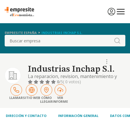
EMPRESITE ESPAÑA
INDUSTRIAS INCHAP S.L.
Buscar
Industrias Inchap S.l.
La reparacion, revision, mantenimiento y
pintado de toda clase de vehiculos
0
/5
( 0 votos)
automoviles, remolques, chasis, carrocerias,
motocicletas y bicicletas.
LLAMAR
SITIO WEB
CÓMO
VER
LLEGAR
INFORME
DIRECCIÓN Y CONTACTO
INFORMACIÓN GENERAL
DATOS COM