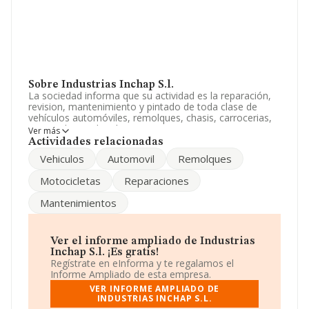
Sobre Industrias Inchap S.l.
La sociedad informa que su actividad es la reparación,
revision, mantenimiento y pintado de toda clase de
vehículos automóviles, remolques, chasis, carrocerias,
motocicletas y bicicletas. La empresa aparece inscrita
Ver más
en el Registro Mercantil como Sociedad Limitada. Su
Actividades relacionadas
CNAE corresponde a 9531 con código '%cnae%'. La
Vehiculos
Automovil
Remolques
compañía no tiene actividad en mercados exteriores.
Motocicletas
Reparaciones
Ha habido un incremento en cuanto al número de
empleados y según las cifras existentes en la base de
Mantenimientos
datos de INFORMA, el número de empleados ha estado
por encima de la media de sector.
Respecto a la posición de la empresa según los niveles
Ver el informe ampliado de Industrias
de facturación, en los distintos rankings, INFORMA
Inchap S.l. ¡Es gratis!
facilita la siguiente información: ha subido de hasta
Regístrate en eInforma y te regalamos el
2.070 puestos en 2024 a nivel sectorial, pasando del
Informe Ampliado de esta empresa.
6.452 al 4.382 puesto. En el ranking del sector, delante
VER INFORME AMPLIADO DE
de la empresa están compañías como, por ejemplo:
INDUSTRIAS INCHAP S.L.
Taller Marcos Miramontes, S.L
y
Queipo Rent