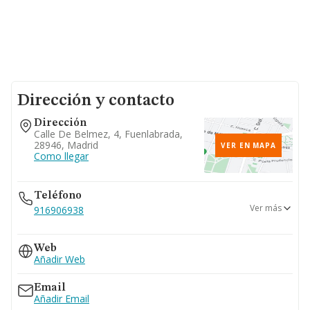
Dirección y contacto
Dirección
Calle De Belmez, 4, Fuenlabrada,
28946, Madrid
VER EN MAPA
Como llegar
Teléfono
Ver más
916906938
916905139
Web
916976560
Añadir Web
Email
Añadir Email