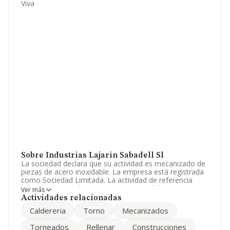
Viva
Sobre Industrias Lajarin Sabadell Sl
La sociedad declara que su actividad es mecanizado de
piezas de acero inoxidable. La empresa está registrada
como Sociedad Limitada. La actividad de referencia
CNAE corresponde a '%cnae%', cuyo Código es 2553.
Ver más
No realiza actividad de importación y/o exportación.
Actividades relacionadas
Caldereria
Torno
Mecanizados
Dentro del ranking de empresas elaborado por
INFORMA, atendiendo a los niveles de facturación de la
Torneados
Rellenar
Construcciones
sociedad, se destaca que: frente al año 2024, la