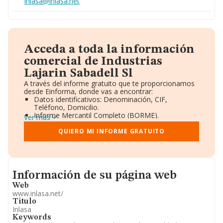
inlasa@inlasa.net
Acceda a toda la información
comercial de Industrias
Lajarin Sabadell Sl
A través del informe gratuito que te proporcionamos
desde Einforma, donde vas a encontrar:
Datos identificativos: Denominación, CIF,
Teléfono, Domicilio.
Informe Mercantil Completo (BORME).
Ver más
Gráficos de Evolución Ventas y Empleados.
Consejo de Administración y Administradores.
QUIERO MI INFORME GRATUITO
Directivos y Ejecutivos.
Accionistas.
Participaciones y Vinculaciones en otras empresas.
Artículos de prensa publicados sobre la empresa.
Informacion de su página web
Información oficial y registral complementaria.
Información de su página web
Web
www.inlasa.net/
Titulo
Inlasa
Keywords