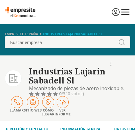
EMPRESITE ESPAÑA
INDUSTRIAS LAJARIN SABADELL SL
Buscar
Industrias Lajarin
Sabadell Sl
Mecanizado de piezas de acero inoxidable.
0
/5
( 0 votos)
LLAMAR
SITIO WEB
CÓMO
VER
LLEGAR
INFORME
DIRECCIÓN Y CONTACTO
INFORMACIÓN GENERAL
DATOS COM