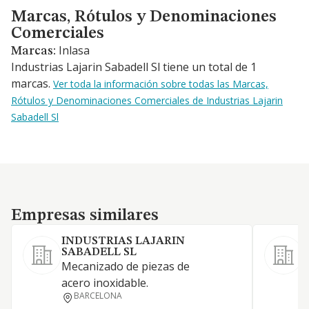
Marcas, Rótulos y Denominaciones Comerciales
Marcas, Rótulos y Denominaciones
Comerciales
Inlasa
Marcas:
Industrias Lajarin Sabadell Sl tiene un total de 1
marcas.
Ver toda la información sobre todas las Marcas,
Rótulos y Denominaciones Comerciales de Industrias Lajarin
Sabadell Sl
Empresas similares
Empresas similares
INDUSTRIAS LAJARIN
F
SABADELL SL
F
Mecanizado de piezas de
m
acero inoxidable.
c
BARCELONA