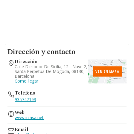
Dirección y contacto
Dirección
Calle D'elionor De Sicilia, 12 - Nave 2,
Santa Perpetua De Mogoda, 08130,
VER EN MAPA
Barcelona
Como llegar
Teléfono
935747193
Web
www.inlasa.net
Email