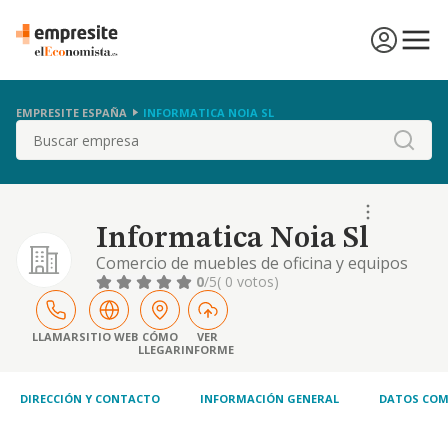
EMPRESITE ESPAÑA
INFORMATICA NOIA SL
Buscar
Informatica Noia Sl
Comercio de muebles de oficina y equipos
informaticos; asi como la ensenanza,
0
/5
( 0 votos)
informacion y asesoramiento de cursos de
formacion y perfeccionamiento profesional
de temas informaticos
LLAMAR
SITIO WEB
CÓMO
VER
LLEGAR
INFORME
DIRECCIÓN Y CONTACTO
INFORMACIÓN GENERAL
DATOS COM