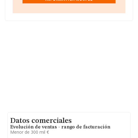
hasta 10.565 empresas, a nivel nacional la facturación
asciende a 5.853 millones de euros y se calcula un
promedio de facturación de 554 mil euros entre todas
las compañías. En cuanto a la información relativa a la
provincia de A Coruña, en la base de datos INFORMA
constan 301 empresas, cuyas ventas han obtenido los
123 millones de euros. Por último, con el fin de ampliar
la información relativa al ámbito de la empresa, la
media de empleados de las empresas es de 3; la
antigüedad alcanza los 17 años desde la constitución.
Datos comerciales
Evolución de ventas - rango de facturación
Menor de 300 mil €