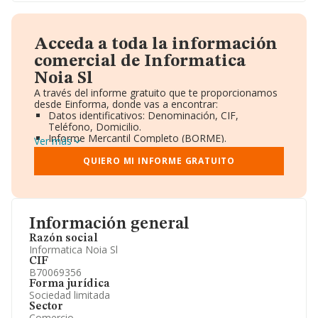
Acceda a toda la información
comercial de Informatica
Noia Sl
A través del informe gratuito que te proporcionamos
desde Einforma, donde vas a encontrar:
Datos identificativos: Denominación, CIF,
Teléfono, Domicilio.
Informe Mercantil Completo (BORME).
Ver más
Gráficos de Evolución Ventas y Empleados.
Consejo de Administración y Administradores.
QUIERO MI INFORME GRATUITO
Directivos y Ejecutivos.
Accionistas.
Participaciones y Vinculaciones en otras empresas.
Artículos de prensa publicados sobre la empresa.
Información oficial y registral complementaria.
Información general
Razón social
Informatica Noia Sl
CIF
B70069356
Forma jurídica
Sociedad limitada
Sector
Comercio