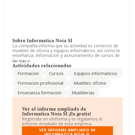
Sobre Informatica Noia Sl
La compañía informa que su actividad es comercio de
muebles de oficina y equipos informáticos; así como la
enseñanza, informacion y asesoramiento de cursos de
formación y perfeccionamiento profesional de temas
Ver más
informáticos. La sociedad está registrada como
Actividades relacionadas
Sociedad Limitada. La actividad de referencia CNAE
Formacion
Cursos
Equipos informaticos
corresponde a '%cnae%', cuyo Código es 4740. La
empresa no tiene actividad en mercados exteriores.
Formacion profesional
Muebles oficina
Ha contado con el mismo número de empleados y
Ensenanza formacion
Mueblerias
según los datos a disposición de INFORMA, ha tenido
un número de empleados por debajo de la media de
sector.
Ver el informe ampliado de
La empresa
Informatica Noia S.L
, con CIF
Informatica Noia Sl ¡Es gratis!
B70069356, se encuentra en Calle Egas Moniz núm. 9
Regístrate en eInforma y te regalamos el
Bj, (15200), Noia, en A Coruña, Galicia.
Informe Ampliado de esta empresa.
VER INFORME AMPLIADO DE
En relación con el sector y disponiendo de los datos de
INFORMATICA NOIA SL