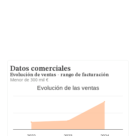
de euros. Finalmente, para completar los datos de
sector, en 2024, la antigüedad alcanza los 16 años
desde la constitución. Los empleados de media son 5.
Datos comerciales
Evolución de ventas - rango de facturación
Menor de 300 mil €
Evolución de las ventas