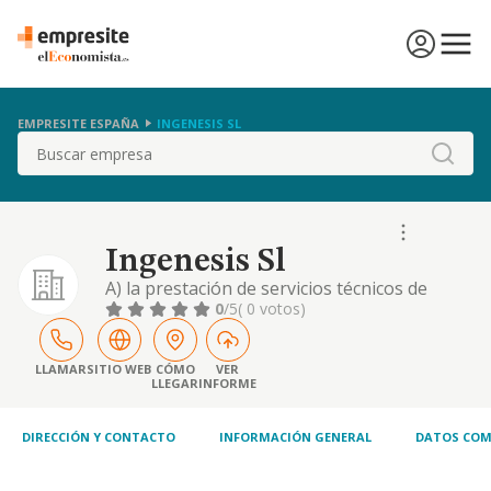
EMPRESITE ESPAÑA
INGENESIS SL
Buscar
Ingenesis Sl
A) la prestación de servicios técnicos de
ingeniería en el campo de la gestión de la
0
/5
( 0 votos)
construcción, calidad, medio ambiente,
seguridad y prevención deriesgos. b) la
participación en la promoción, dirección y
LLAMAR
SITIO WEB
CÓMO
VER
LLEGAR
INFORME
gestión urbanística inmobiliaria y
concesional. c) servicios de consulta,
asistencia, asesor.
DIRECCIÓN Y CONTACTO
INFORMACIÓN GENERAL
DATOS COM