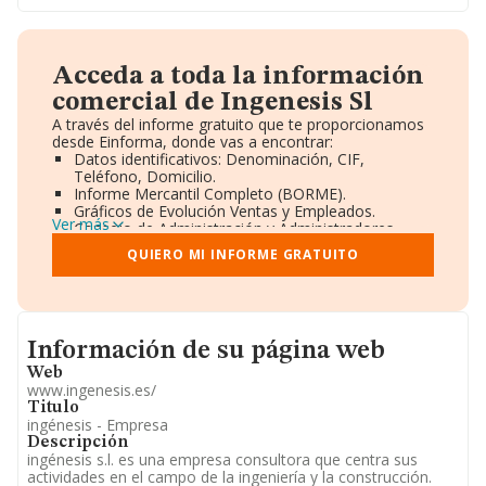
Acceda a toda la información
comercial de Ingenesis Sl
A través del informe gratuito que te proporcionamos
desde Einforma, donde vas a encontrar:
Datos identificativos: Denominación, CIF,
Teléfono, Domicilio.
Informe Mercantil Completo (BORME).
Gráficos de Evolución Ventas y Empleados.
Ver más
Consejo de Administración y Administradores.
Directivos y Ejecutivos.
QUIERO MI INFORME GRATUITO
Accionistas.
Participaciones y Vinculaciones en otras empresas.
Artículos de prensa publicados sobre la empresa.
Información oficial y registral complementaria.
Informacion de su página web
Información de su página web
Web
www.ingenesis.es/
Titulo
ingénesis - Empresa
Descripción
ingénesis s.l. es una empresa consultora que centra sus
actividades en el campo de la ingeniería y la construcción.