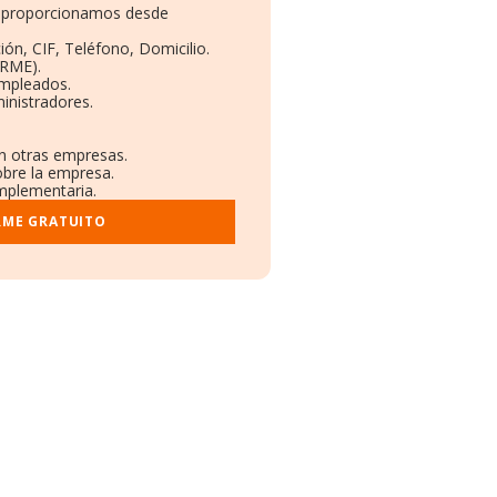
te proporcionamos desde
ión, CIF, Teléfono, Domicilio.
ORME).
Empleados.
inistradores.
en otras empresas.
obre la empresa.
omplementaria.
RME GRATUITO