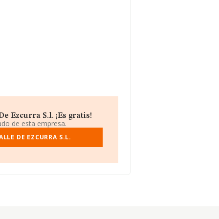
 Ezcurra S.l. ¡Es gratis!
iado de esta empresa.
LLE DE EZCURRA S.L.