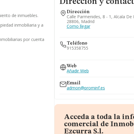
Dirección y contac
Dirección
iento de inmuebles.
Calle Parmenides, 8 - 1, Alcala De
28806, Madrid
opiedad inmobiliaria y a
Como llegar
nmobiliarias por cuenta
Teléfono
915358755
915358754
Web
Añadir Web
Email
admon@prominf.es
Acceda a toda la in
comercial de Inmobi
Ezcurra S.l.