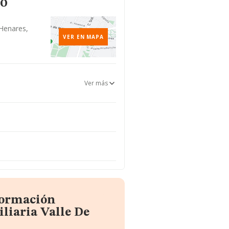
to
 Henares,
VER EN MAPA
Ver más
formación
liaria Valle De