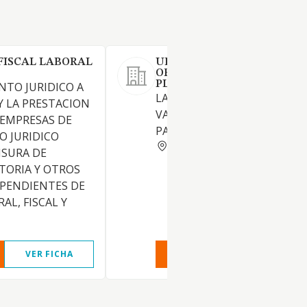
FISCAL LABORAL
URBALIA URBANISMO
ORDENACION DEL TERRIT
PLANEAMIENTO Y GESTION
NTO JURIDICO A
LA TENENCIA DE TITULOS
Y LA PRESTACION
VALORES REPRESENTATIVOS
 EMPRESAS DE
PARTICIPACIONES EN EMPRE
O JURIDICO
MADRID
NSURA DE
TORIA Y OTROS
EPENDIENTES DE
AL, FISCAL Y
VER FICHA
VER INFORME
VER FIC