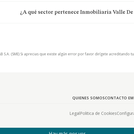
¿A qué sector pertenece Inmobiliaria Valle De 
.A. (SME) Si aprecias que existe algún error por favor dirígete acreditando t
QUIENES SOMOS
CONTACTO EM
Legal
Politica de Cookies
Configur
Hay más por ver