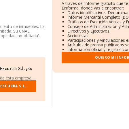
A través del informe gratuito que 
Einforma, donde vas a encontrar:
Datos identificativos: Denominac
Informe Mercantil Completo (B
Gráficos de Evolución Ventas y 
miento de inmuebles. La
Consejo de Administración y Adm
imitada. Su CNAE
Directivos y Ejecutivos.
opiedad inmobiliaria'.
Accionistas.
Participaciones y Vinculaciones 
Artículos de prensa publicados s
 igual en 2025. El total
Información oficial y registral c
resa en 2025 ha obtenido
QUIERO MI INFO
zcurra S.l. ¡Es
 tiene su domicilio
 de esta empresa.
unicipio de Alcalá De
EZCURRA S.L.
95 compañías, en el
 de euros y el promedio
 los 159 mil euros,
edio. Respecto a la
e datos de INFORMA
s 3.140 millones de
e la constitución es de