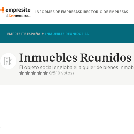
INFORMES DE EMPRESAS
DIRECTORIO DE EMPRESAS
EMPRESITE ESPAÑA
INMUEBLES REUNIDOS SA
Inmuebles Reunidos 
El objeto social engloba el alquiler de bienes inmobi
la explotación de edificios y otras propiedades prop
0
/5
( 0 votos)