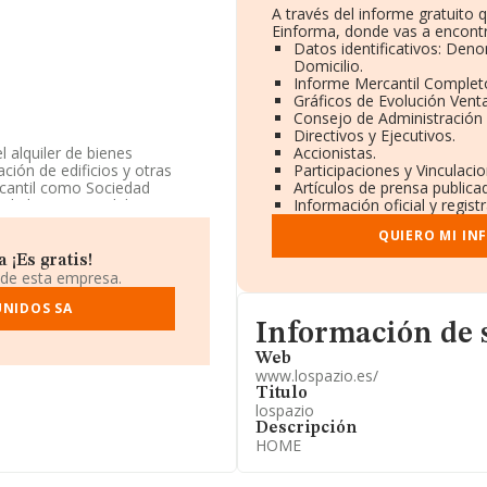
A través del informe gratuito
Einforma, donde vas a encontr
Datos identificativos: Deno
Domicilio.
Informe Mercantil Comple
Gráficos de Evolución Vent
Consejo de Administración 
Directivos y Ejecutivos.
l alquiler de bienes
Accionistas.
ación de edificios y otras
Participaciones y Vinculaci
rcantil como Sociedad
Artículos de prensa publica
 de bienes inmobiliarios por
Información oficial y regis
dad en mercados exteriores.
QUIERO MI IN
 según las cifras existentes
¡Es gratis!
tado por encima de la media
 de esta empresa.
UNIDOS SA
Informacion de su página w
ción, en los distintos
Información de 
ha caído 183 puestos en el
Web
de las empresas que la
www.lospazio.es/
o S.L
y
Alvariño
Titulo
oca la empresa antes de
Riudor
lospazio
sición bajando 7.403
Descripción
al. Aparecen mejor
HOME
Zarcilla-marmol S.L
, en
n:
Casa Roja Montegon S.L
y
 del puesto 15.488 al 16.594