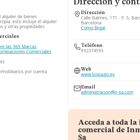
Dirección y cont
Dirección
 alquiler de bienes
Calle Balmes, 171 - P. 5, Bar
opia. esto incluye el alquiler
Barcelona
ios y otras propiedades
Como llegar
rciales
Teléfono
re las 365 Marcas
932374593
enominaciones Comerciales
les
934884191
Web
inmobiliarios por cuenta
www.lospazio.es
Email
administracion@ir-sa.com
Acceda a toda la
comercial de In
Sa