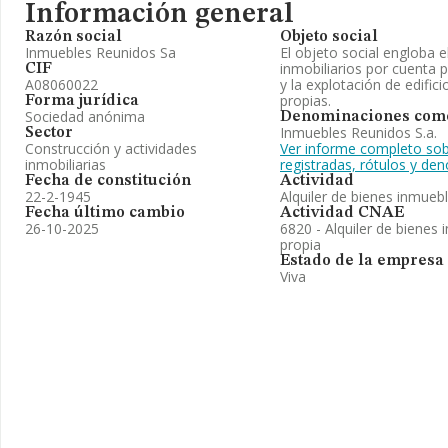
Información general
Razón social
Objeto social
Inmuebles Reunidos Sa
El objeto social engloba el
inmobiliarios por cuenta pr
CIF
A08060022
y la explotación de edific
propias.
Forma jurídica
Sociedad anónima
Denominaciones come
Inmuebles Reunidos S.a.
Sector
Construcción y actividades
Ver informe completo sob
inmobiliarias
registradas, rótulos y d
Fecha de constitución
Actividad
22-2-1945
Alquiler de bienes inmueb
Fecha último cambio
Actividad CNAE
26-10-2025
6820 - Alquiler de bienes 
propia
Estado de la empresa
Viva