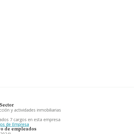
l año anterior.
com
. Su página web es
entra en Calle Balmes núm.
pertenecientes al sector, la
euros y se estima que el
l euros. Para aportar ulterior
nza los 23 años desde la
ada en el objeto social
ncluye el alquiler y la
la posición en el ranking de
nto a la posición en el
.
Sector
ción y actividades inmobiliarias
ados 7 cargos en esta empresa
gos de Empresa
o de empleados
 2024)