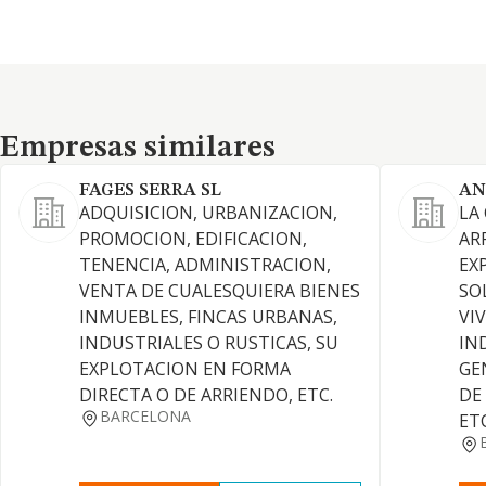
Empresas similares
Empresas similares
FAGES SERRA SL
AN
ADQUISICION, URBANIZACION,
LA
PROMOCION, EDIFICACION,
AR
TENENCIA, ADMINISTRACION,
EX
VENTA DE CUALESQUIERA BIENES
SO
INMUEBLES, FINCAS URBANAS,
VI
INDUSTRIALES O RUSTICAS, SU
IN
EXPLOTACION EN FORMA
GE
DIRECTA O DE ARRIENDO, ETC.
DE
BARCELONA
ET