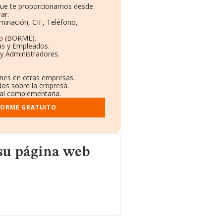
 que te proporcionamos desde
ar:
minación, CIF, Teléfono,
to (BORME).
as y Empleados.
y Administradores.
ones en otras empresas.
dos sobre la empresa.
tral complementaria.
FORME GRATUITO
eb
su página web