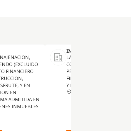
IMMOBLES LECHA SOLER S
ENAJENACION,
LA PROMOCION,
ENDO (EXCLUIDO
CONSTRUCCION, COMPRAVE
O FINANCIERO
PERMUTA Y ARRENDAMIENT
TRUCCION,
FINCAS URBANAS, INDUSTRI
SFRUTE, Y EN
Y RUSTICAS.
BARCELONA
ION EN
RMA ADMITIDA EN
ENES INMUEBLES.