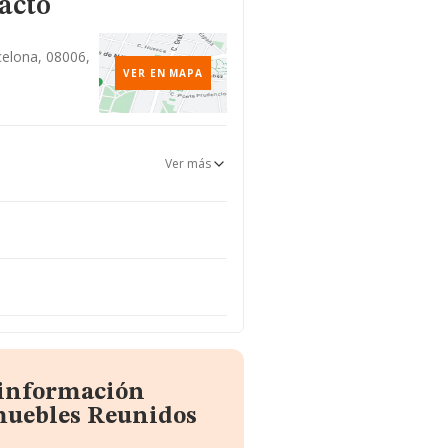
acto
celona, 08006,
VER EN MAPA
Ver más
 información
muebles Reunidos