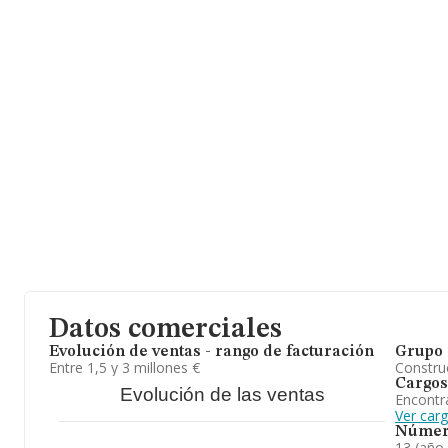
en el ranking provincial, perdiendo hasta 1.106 puestos respecto a
Su teléfono es 932374593 y su correo es
administración@ir-sa.
www.lospazio.es
.
La sociedad
Inmuebles Reunidos S.A
, NIF A08060022, se encu
171 P. 5, (08006), en el municipio de Barcelona, Cataluña.
Con los datos a disposición de INFORMA sobre 133.918 empresas 
facturación en el ámbito nacional alcanza los 23.169 millones de 
promedio de la facturación entre todas las empresas es de 173 mi
información de interés en el ámbito sectorial, la antigüedad alca
constitución. La media de empleados es de 1.
En definitiva, la actividad de
Inmuebles Reunidos S.A
está enfoc
engloba el alquiler de bienes inmobiliarios por cuenta propia. esto i
explotación de edificios y otras propiedades propias. En cuanto a 
sectores, la empresa ha perdido posiciones frente al 2023. En cua
ranking nacional, la empresa ha perdido posiciones frente al 2023
Datos comerciales
Evolución de ventas - rango de facturación
Grupo 
Entre 1,5 y 3 millones €
Construc
Cargos
Evolución de las ventas
Encontr
Ver car
Númer
13 (año