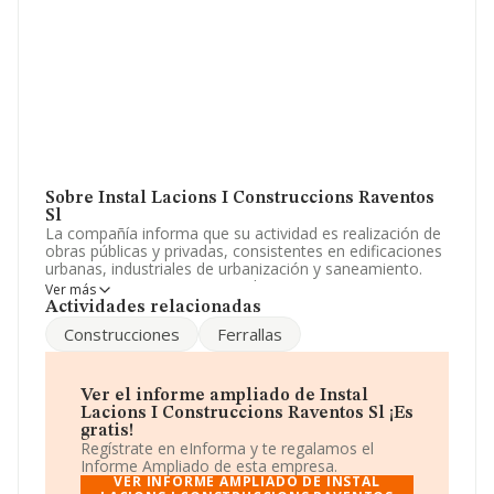
Sobre Instal Lacions I Construccions Raventos
Sl
La compañía informa que su actividad es realización de
obras públicas y privadas, consistentes en edificaciones
urbanas, industriales de urbanización y saneamiento.
excavaciones, movimientos de tierras, cimentaciones,
Ver más
pavimentacion y ferrallas, etc. La empresa está
Actividades relacionadas
registrada como Sociedad Limitada. Tiene CNAE: 4101 -
Construcciones
Ferrallas
'%cnae%'. La compañía no tiene actividad en mercados
exteriores.
La plantilla se ha mantenido igual y atendiendo a los
Ver el informe ampliado de Instal
datos disponibles en INFORMA, el número de
Lacions I Construccions Raventos Sl ¡Es
empleados de la compañía ha estado por debajo de la
gratis!
media de sector.
Regístrate en eInforma y te regalamos el
Informe Ampliado de esta empresa.
Dentro del ranking de empresas elaborado por
VER INFORME AMPLIADO DE INSTAL