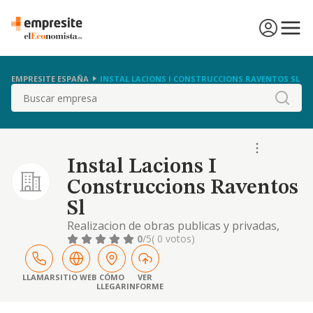
EMPRESITE ESPAÑA
INSTAL LACIONS I CONSTRUCCIONS RAVENTOS SL
Buscar
Instal Lacions I
Construccions Raventos
Sl
Realizacion de obras publicas y privadas,
consistentes en edificaciones urbanas,
0
/5
( 0 votos)
industriales de urbanizacion y saneamiento.
excavaciones, movimientos de tierras,
cimentaciones, pavimentacion y ferrallas,
LLAMAR
SITIO WEB
CÓMO
VER
LLEGAR
INFORME
etc.