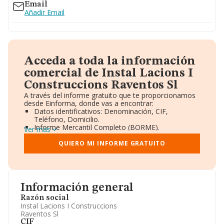
Email
Añadir Email
Acceda a toda la información
comercial de Instal Lacions I
Construccions Raventos Sl
A través del informe gratuito que te proporcionamos
desde Einforma, donde vas a encontrar:
Datos identificativos: Denominación, CIF,
Teléfono, Domicilio.
Informe Mercantil Completo (BORME).
Ver más
Gráficos de Evolución Ventas y Empleados.
Consejo de Administración y Administradores.
QUIERO MI INFORME GRATUITO
Directivos y Ejecutivos.
Accionistas.
Participaciones y Vinculaciones en otras empresas.
Artículos de prensa publicados sobre la empresa.
Información oficial y registral complementaria.
Información general
Razón social
Instal Lacions I Construccions
Raventos Sl
CIF