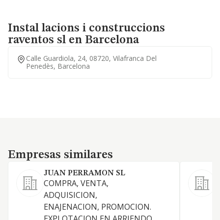
Instal lacions i construccions
raventos sl en Barcelona
Calle Guardiola, 24, 08720, Vilafranca Del
Penedès, Barcelona
Empresas similares
Empresas similares
JUAN PERRAMON SL
COMPRA, VENTA,
C
ADQUISICION,
d
ENAJENACION, PROMOCION.
EXPLOTACION EN ARRIENDO