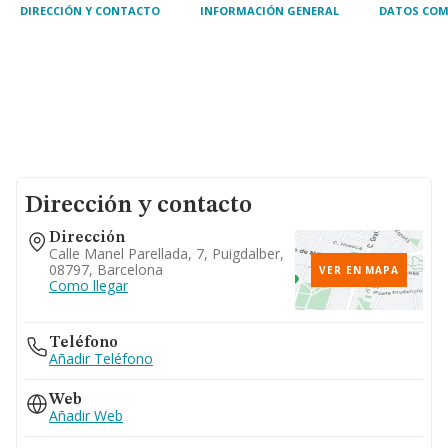
DIRECCIÓN Y CONTACTO
INFORMACIÓN GENERAL
DATOS COM
Dirección y contacto
Dirección
Calle Manel Parellada, 7, Puigdalber,
08797, Barcelona
VER EN MAPA
Como llegar
Teléfono
Añadir Teléfono
Web
Añadir Web