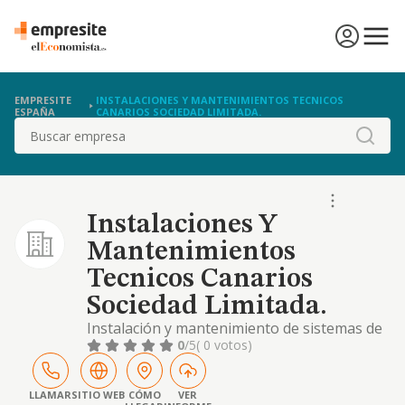
EMPRESITE
INSTALACIONES Y MANTENIMIENTOS TECNICOS
ESPAÑA
CANARIOS SOCIEDAD LIMITADA.
Buscar
Instalaciones Y
Mantenimientos
Tecnicos Canarios
Sociedad Limitada.
Instalación y mantenimiento de sistemas de
calefacción y climatización.
0
/5
( 0 votos)
LLAMAR
SITIO WEB
CÓMO
VER