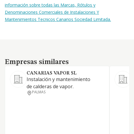
información sobre todas las Marcas, Rótulos y
Denominaciones Comerciales de Instalaciones Y
Mantenimientos Tecnicos Canarios Sociedad Limitada.
Empresas similares
Empresas similares
CANARIAS VAPOR SL
Instalación y mantenimiento
F
de calderas de vapor.
g
PALMAS
d
e
v
a
e