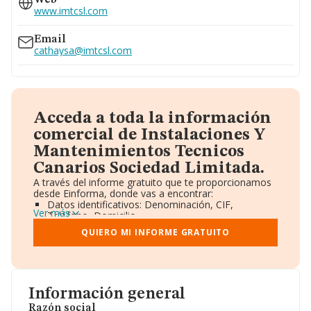
Web
www.imtcsl.com
Email
cathaysa@imtcsl.com
Acceda a toda la información
comercial de Instalaciones Y
Mantenimientos Tecnicos
Canarios Sociedad Limitada.
A través del informe gratuito que te proporcionamos
desde Einforma, donde vas a encontrar:
Datos identificativos: Denominación, CIF,
Ver más
Teléfono, Domicilio.
Informe Mercantil Completo (BORME).
QUIERO MI INFORME GRATUITO
Gráficos de Evolución Ventas y Empleados.
Consejo de Administración y Administradores.
Directivos y Ejecutivos.
Accionistas.
Participaciones y Vinculaciones en otras empresas.
Información general
Artículos de prensa publicados sobre la empresa.
Información oficial y registral complementaria.
Razón social