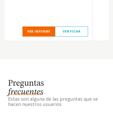
c
p
l
l
VER INFORME
VER FICHA
Preguntas
frecuentes
Estas son alguna de las preguntas que se
hacen nuestros usuarios