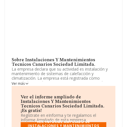
Sobre Instalaciones Y Mantenimientos
Tecnicos Canarios Sociedad Limitada.
La empresa declara que su actividad es instalación y
mantenimiento de sistemas de calefacción y
climatización. La empresa está registrada como
Sociedad Limitada. Tiene CNAE: 4322 - 'Fontanería,
Ver más
instalaciones de sistemas de calefacción y aire
acondicionado'. No realiza actividad de importación y/o
exportación.
Ver el informe ampliado de
Instalaciones Y Mantenimientos
Acerca de los empleados, ha contado con una
Tecnicos Canarios Sociedad Limitada.
reducción del 36% y atendiendo a los datos disponibles
¡Es gratis!
en INFORMA, ese número ha estado por encima de la
Regístrate en eInforma y te regalamos el
media de sector.
Informe Ampliado de esta empresa.
VER INFORME AMPLIADO DE
INSTALACIONES Y MANTENIMIENTOS