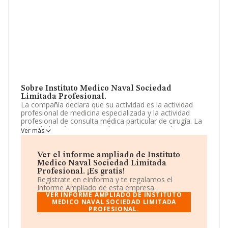
Sobre Instituto Medico Naval Sociedad
Limitada Profesional.
La compañía declara que su actividad es la actividad
profesional de medicina especializada y la actividad
profesional de consulta médica particular de cirugía. La
sociedad está inscrita en el Registro Mercantil como
Ver más
Sociedad Limitada. Su actividad CNAE es 'Actividades de
medicina especializada' con código 8622. La empresa
no tiene actividad en mercados exteriores.
Ver el informe ampliado de Instituto
Medico Naval Sociedad Limitada
Ha contado con el mismo número de profesionales y
Profesional. ¡Es gratis!
teniendo en cuenta la información disponible en
Regístrate en eInforma y te regalamos el
INFORMA, ha dispuesto de un número de empleados
Informe Ampliado de esta empresa.
por debajo de la media de sector.
VER INFORME AMPLIADO DE INSTITUTO
MEDICO NAVAL SOCIEDAD LIMITADA
PROFESIONAL.
La empresa española
Instituto Medico Naval
Sociedad Limitada Profesional
, con CIF B99422313,
se encuentra en Paseo Sagasta núm. 45 Piso 2 Dr,