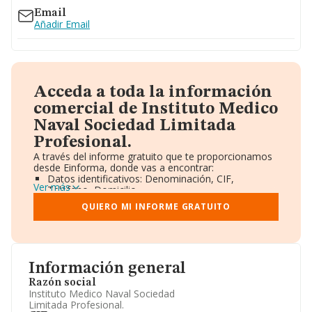
Email
Añadir Email
Acceda a toda la información
comercial de Instituto Medico
Naval Sociedad Limitada
Profesional.
A través del informe gratuito que te proporcionamos
desde Einforma, donde vas a encontrar:
Datos identificativos: Denominación, CIF,
Ver más
Teléfono, Domicilio.
Informe Mercantil Completo (BORME).
QUIERO MI INFORME GRATUITO
Gráficos de Evolución Ventas y Empleados.
Consejo de Administración y Administradores.
Directivos y Ejecutivos.
Accionistas.
Participaciones y Vinculaciones en otras empresas.
Información general
Artículos de prensa publicados sobre la empresa.
Información oficial y registral complementaria.
Razón social
Instituto Medico Naval Sociedad
Limitada Profesional.