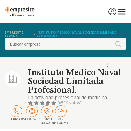
EMPRESITE
INSTITUTO MEDICO NAVAL SOCIEDAD LIMITADA
ESPAÑA
PROFESIONAL.
Buscar
Instituto Medico Naval
Sociedad Limitada
Profesional.
La actividad profesional de medicina
especializada y la actividad profesional de
0
/5
( 0 votos)
consulta médica particular de cirugía
LLAMAR
SITIO WEB
CÓMO
VER
LLEGAR
INFORME