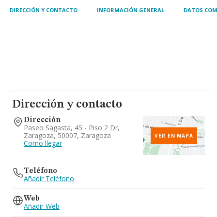
DIRECCIÓN Y CONTACTO
INFORMACIÓN GENERAL
DATOS COM
Dirección y contacto
Dirección
Paseo Sagasta, 45 - Piso 2 Dr,
Zaragoza, 50007, Zaragoza
VER EN MAPA
Como llegar
Teléfono
Añadir Teléfono
Web
Añadir Web