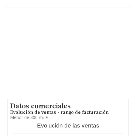
(50007), Zaragoza, Aragón.
En relación con el sector y disponiendo de los datos de
hasta 13.456 empresas, a nivel nacional la facturación
asciende a 4.755 millones de euros y se calcula un
promedio de facturación de 353 mil euros entre todas
las compañías. En relación con la información de la
provincia de Zaragoza, en la base de datos INFORMA
constan 209 empresas, cuyas ventas han obtenido los
51 millones de euros. Para aportar ulterior información
de interés en el ámbito sectorial, los empleados de
media son 3; la antigüedad desde la constitución es de
15 años.
Datos comerciales
Evolución de ventas - rango de facturación
Menor de 300 mil €
Evolución de las ventas