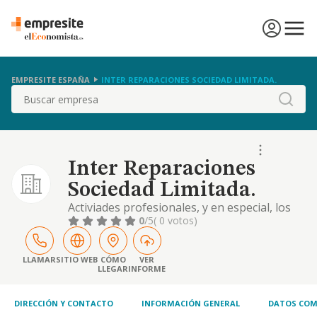
EMPRESITE ESPAÑA
INTER REPARACIONES SOCIEDAD LIMITADA.
Buscar
Inter Reparaciones
Sociedad Limitada.
Activiades profesionales, y en especial, los
servicios de reparacion e instalacion de
0
/5
( 0 votos)
persianas, aparatos electrodomesticos e
informaticos..
LLAMAR
SITIO WEB
CÓMO
VER
LLEGAR
INFORME
DIRECCIÓN Y CONTACTO
INFORMACIÓN GENERAL
DATOS COM