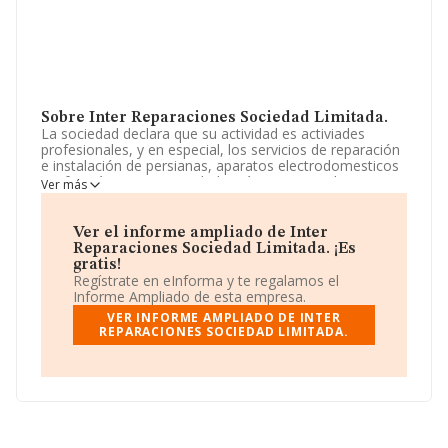
Sobre Inter Reparaciones Sociedad Limitada.
La sociedad declara que su actividad es activiades
profesionales, y en especial, los servicios de reparación
e instalación de persianas, aparatos electrodomesticos
e informáticos. La sociedad está inscrita en el Registro
Ver más
Mercantil como Sociedad Limitada. Tiene CNAE: 4101 -
'%cnae%'. La compañía no tiene actividad en mercados
exteriores.
Ver el informe ampliado de Inter
Reparaciones Sociedad Limitada. ¡Es
Dentro del ranking de empresas elaborado por
gratis!
INFORMA, atendiendo a los niveles de facturación de la
Regístrate en eInforma y te regalamos el
compañía, se destaca que: ha perdido hasta 1.414
Informe Ampliado de esta empresa.
puestos en 2024, pasando del puesto 15.173 al 16.587.
VER INFORME AMPLIADO DE INTER
En el ranking del sector, delante de la empresa están
REPARACIONES SOCIEDAD LIMITADA.
compañías como, por ejemplo:
Gestio Integral de
Recursos Tecnologics S.L
y
Acai Solucions
Constructives I Tecniques Sociedad Limitada
; en
cambio, algunas de las empresas que están por debajo
en el ranking de sectores son
Monser Obras y
Servicios S.L
y
Electricidad Ansotegui S.L
. En 2024,
en el ranking nacional, se ha colocado 30.533 puestos