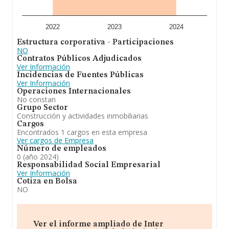
Para concluir,
Inter Reparaciones Sociedad Limitada
se dedica a activiades profesionales, y en especial, los
servicios de reparación e instalación de persianas,
2022
2023
2024
aparatos electrodomesticos e informáticos. Ha
Estructura corporativa - Participaciones
experimentado un retroceso en el ranking de su sector
NO
(%cnae%). Se ha posicionado más abajo en el ranking
Contratos Públicos Adjudicados
nacional (de todas las empresas presentes en el
Ver Información
territorio) frente al 2023.
Incidencias de Fuentes Públicas
Ver Información
Operaciones Internacionales
No constan
Grupo Sector
Construcción y actividades inmobiliarias
Cargos
Encontrados 1 cargos en esta empresa
Ver cargos de Empresa
Número de empleados
0 (año 2024)
Responsabilidad Social Empresarial
Ver Información
Cotiza en Bolsa
NO
Ver el informe ampliado de Inter