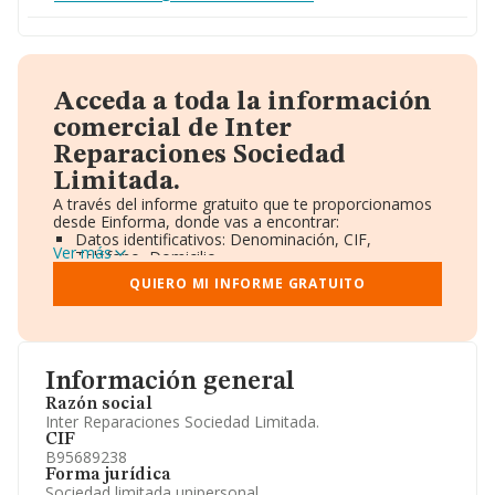
Acceda a toda la información
comercial de Inter
Reparaciones Sociedad
Limitada.
A través del informe gratuito que te proporcionamos
desde Einforma, donde vas a encontrar:
Datos identificativos: Denominación, CIF,
Ver más
Teléfono, Domicilio.
Informe Mercantil Completo (BORME).
QUIERO MI INFORME GRATUITO
Gráficos de Evolución Ventas y Empleados.
Consejo de Administración y Administradores.
Directivos y Ejecutivos.
Accionistas.
Participaciones y Vinculaciones en otras empresas.
Información general
Artículos de prensa publicados sobre la empresa.
Información oficial y registral complementaria.
Razón social
Inter Reparaciones Sociedad Limitada.
CIF
B95689238
Forma jurídica
Sociedad limitada unipersonal