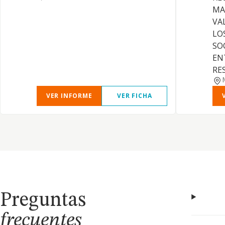
MA
VA
LO
SO
EN
RES
VER INFORME
VER FICHA
Preguntas
frecuentes