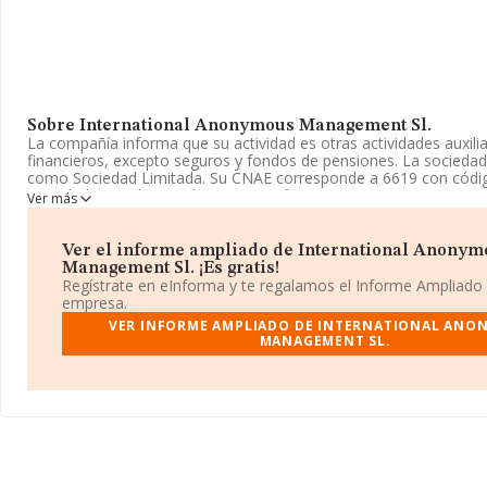
Sobre International Anonymous Management Sl.
La compañía informa que su actividad es otras actividades auxilia
financieros, excepto seguros y fondos de pensiones. La sociedad
como Sociedad Limitada. Su CNAE corresponde a 6619 con códig
actividades auxiliares a los servicios financieros, excepto seguro
Ver más
pensiones'. No realiza actividad de importación y/o exportación.
La empresa
International Anonymous Management S.L
, NI
Ver el informe ampliado de International Anonym
domicilio fiscal en Calle Marie Curie núm. 5 7, (28521), en el muni
Management Sl. ¡Es gratis!
vaciamadrid, Madrid.
Regístrate en eInforma y te regalamos el Informe Ampliado
empresa.
En relación con el sector y disponiendo de los datos de hasta 7.
VER INFORME AMPLIADO DE INTERNATIONAL ANO
ámbito nacional la facturación alcanza la cifra de 3.115 millones 
MANAGEMENT SL.
entre todas las compañías es de 424 mil euros de ventas. En rela
información de la provincia de Madrid, en la base de datos de 
2375 empresas, con ventas de 2.685 millones de euros. Con el fin
información relativa a las compañías, la media de empleados es 
alcanza los 16 años desde la constitución.