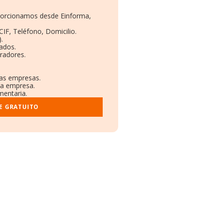
oporcionamos desde Einforma,
CIF, Teléfono, Domicilio.
.
ados.
radores.
ras empresas.
la empresa.
mentaria.
E GRATUITO