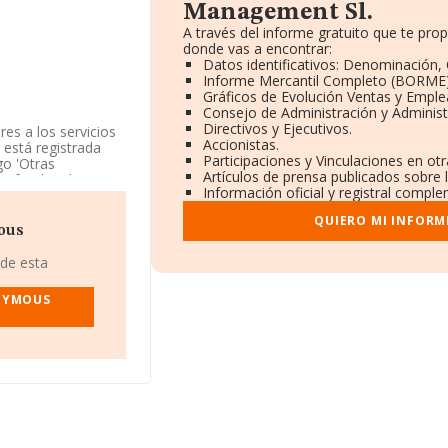
Management Sl.
A través del informe gratuito que te pr
donde vas a encontrar:
Datos identificativos: Denominación, 
Informe Mercantil Completo (BORME)
Gráficos de Evolución Ventas y Emple
Consejo de Administración y Administ
Directivos y Ejecutivos.
res a los servicios
Accionistas.
 está registrada
Participaciones y Vinculaciones en ot
o 'Otras
Artículos de prensa publicados sobre 
s y fondos de
Información oficial y registral comple
QUIERO MI INFORM
F B01610377, tiene
ous
cipio de Rivas-
 de esta
332 empresas, en el
NYMOUS
de euros y la media
ción con la
INFORMA aparecen
 de ampliar la
de 2; la antigüedad