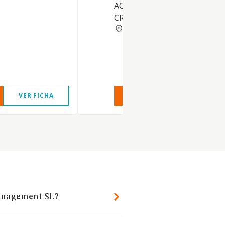
ACTIVIDAD DE UNA ENTIDA
CREDITO
MADRID
VER FICHA
VER INFORME
VER FIC
anagement Sl.?