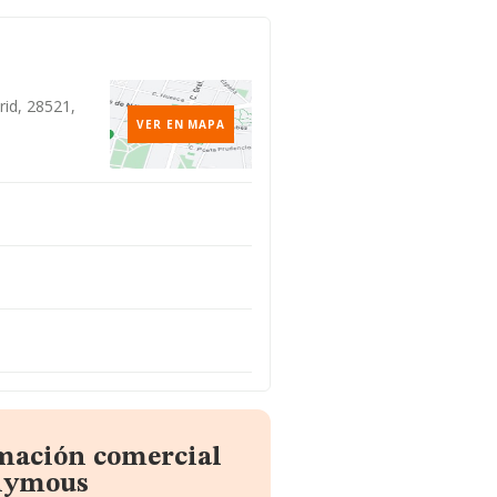
rid, 28521,
VER EN MAPA
rmación comercial
nymous