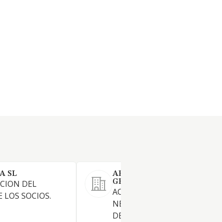
A SL
ABANA INVERSIONES Y
GESTION DE PATRIMONIOS
CION DEL
ACTUAR HABITUALMENTE E
 LOS SOCIOS.
NEGOCIACION O FORMALIZA
DE OPERACIONES TIPICAS DE