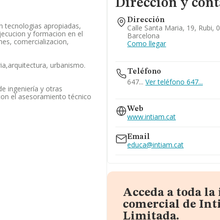
Dirección y cont
Dirección
n tecnologias apropiadas,
Calle Santa Maria, 19, Rubi, 
ecucion y formacion en el
Barcelona
nes, comercializacion,
Como llegar
ria,arquitectura, urbanismo.
Teléfono
647...
Ver teléfono 647...
de ingeniería y otras
con el asesoramiento técnico
936978439
Web
www.intiam.cat
Email
educa@intiam.cat
Acceda a toda la
comercial de Int
Limitada.