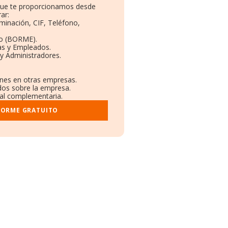
 que te proporcionamos desde
ar:
minación, CIF, Teléfono,
to (BORME).
as y Empleados.
y Administradores.
ones en otras empresas.
ados sobre la empresa.
tral complementaria.
FORME GRATUITO