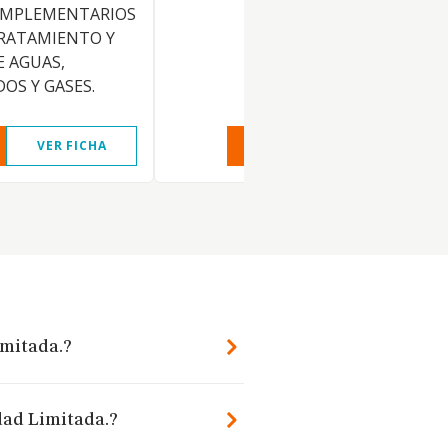
OMPLEMENTARIOS
 TRATAMIENTO Y
 AGUAS,
OS Y GASES.
VER FICHA
VER INFORME
VER FIC
imitada.?
dad Limitada.?