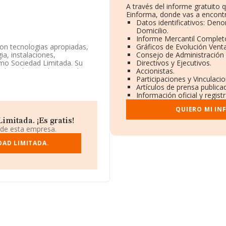
A través del informe gratuito
Einforma, donde vas a encontr
Datos identificativos: Deno
Domicilio.
Informe Mercantil Comple
con tecnologias apropiadas,
Gráficos de Evolución Vent
a, instalaciones,
Consejo de Administración 
omo Sociedad Limitada. Su
Directivos y Ejecutivos.
dades relacionadas con el
Accionistas.
actividad en mercados
Participaciones y Vinculaci
Artículos de prensa public
Información oficial y regis
n disponible en INFORMA, ha
QUIERO MI IN
 sector.
mitada. ¡Es gratis!
ndo a los niveles de
 de esta empresa.
esa ha caído 574 puestos a
21 del año anterior. En el
DAD LIMITADA.
, por ejemplo:
Instalaciones
Mm2 Enginyeria S.L
; el
L
y
Ad Ingeniería de Aguas
 pasando de la posición
ing:
Ctin Asistencias
mpañías que se colocan peor
rsiones S.L
. Se ha
ng provincial, perdiendo