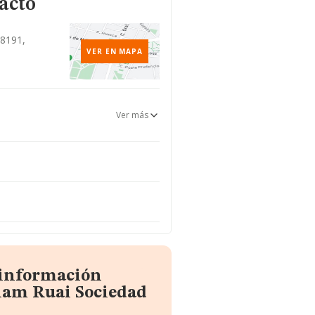
acto
08191,
VER EN MAPA
Ver más
 información
iam Ruai Sociedad