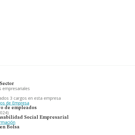
es acceder a su página web en
6, se encuentra en Calle
de Barcelona, Cataluña.
4 compañías, la facturación
edia entre todas las
terior información de interés
 de antigüedad desde la
tá enfocada en proyectos
ejecución y formación en el
n el ranking de provincia, ha
Sector
s empresariales
ados 3 cargos en esta empresa
gos de Empresa
o de empleados
2024)
sabilidad Social Empresarial
ormación
 en Bolsa