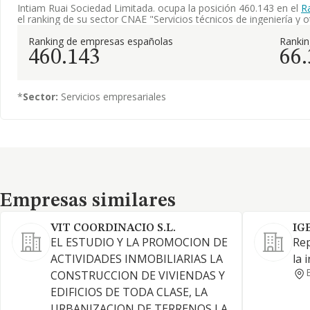
Intiam Ruai Sociedad Limitada. ocupa la posición 460.143 en el
R
el ranking de su sector CNAE "Servicios técnicos de ingeniería y 
Ranking de empresas españolas
Ranki
460.143
66
*
Sector:
Servicios empresariales
Empresas similares
Empresas similares
VIT COORDINACIO S.L.
IG
EL ESTUDIO Y LA PROMOCION DE
Rep
ACTIVIDADES INMOBILIARIAS LA
la 
CONSTRUCCION DE VIVIENDAS Y
EDIFICIOS DE TODA CLASE, LA
URBANIZACION DE TERRENOS LA