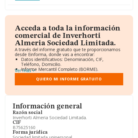
Acceda a toda la información
comercial de Inverhorti
Almeria Sociedad Limitada.
A través del informe gratuito que te proporcionamos
desde Einforma, donde vas a encontrar:
Datos identificativos: Denominación, CIF,
Teléfono, Domicilio.
Informe Mercantil Completo (BORME).
Ver más
Gráficos de Evolución Ventas y Empleados.
Consejo de Administración y Administradores.
QUIERO MI INFORME GRATUITO
Directivos y Ejecutivos.
Accionistas.
Participaciones y Vinculaciones en otras empresas.
Artículos de prensa publicados sobre la empresa.
Información oficial y registral complementaria.
Información general
Razón social
Inverhorti Almeria Sociedad Limitada.
CIF
B75625160
Forma jurídica
Sociedad limitada unipersonal