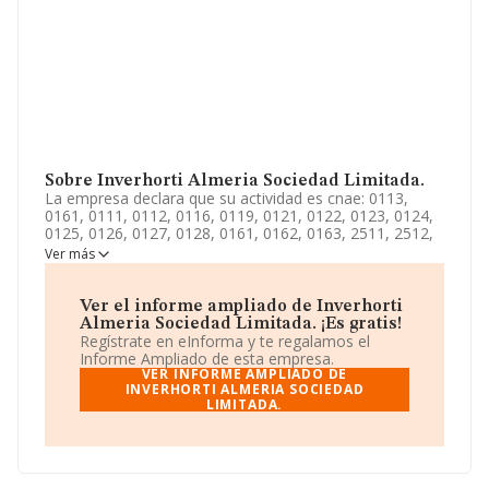
Sobre Inverhorti Almeria Sociedad Limitada.
La empresa declara que su actividad es cnae: 0113,
0161, 0111, 0112, 0116, 0119, 0121, 0122, 0123, 0124,
0125, 0126, 0127, 0128, 0161, 0162, 0163, 2511, 2512,
4121, 4122, 4311, 4312, 4313, 4329, 4332, 4333, 4334,
Ver más
4339, 4391, 4399, 4941, 5210, 5221, 5224, y 5229,
4619, 5510, 5520, 5530, 5590, 5610, 5621, 5629, 6810,
6820, 6831 y 6499. act. La empresa aparece inscrita en
Ver el informe ampliado de Inverhorti
el Registro Mercantil como Sociedad Limitada. Tiene
Almeria Sociedad Limitada. ¡Es gratis!
CNAE: 0113 - 'Cultivo de hortalizas, raíces y tubérculos'.
Regístrate en eInforma y te regalamos el
No realiza actividad de importación y/o exportación.
Informe Ampliado de esta empresa.
VER INFORME AMPLIADO DE
La sociedad española
INVERHORTI ALMERIA SOCIEDAD
Inverhorti Almeria Sociedad
LIMITADA.
Limitada
, CIF B75625160, tiene domicilio fiscal en
Camino De Cayetano núm. 8 Plt 4, (04740), Roquetas
De Mar, provincia de Almería, Andalucía.
En base a la información de la que dispone INFORMA