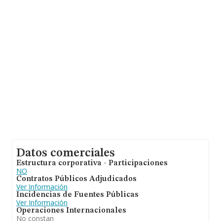
sobre 6.578 compañías, la facturación en el ámbito
nacional alcanza los 4.582 millones de euros y la media
de facturación de ventas entre todas las compañías
alcanza los 696 mil euros. Por último, con el fin de
ampliar la información relativa al ámbito de la empresa,
la media de antigüedad desde la constitución es de 13
años. Los empleados de media son 8.
Datos comerciales
Estructura corporativa - Participaciones
NO
Contratos Públicos Adjudicados
Ver Información
Incidencias de Fuentes Públicas
Ver Información
Operaciones Internacionales
No constan