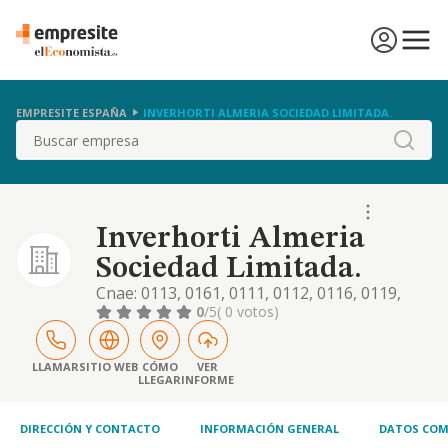
EMPRESITE ESPAÑA
INVERHORTI ALMERIA SOCIEDAD LIMITADA.
Buscar
Inverhorti Almeria
Sociedad Limitada.
Cnae: 0113, 0161, 0111, 0112, 0116, 0119,
0121, 0122, 0123, 0124, 0125, 0126, 0127,
0
/5
( 0 votos)
0128, 0161, 0162, 0163, 2511, 2512, 4121,
4122, 4311, 4312, 4313, 4329, 4332, 4333,
4334, 4339, 4391, 4399, 4941, 5210, 5221,
LLAMAR
SITIO WEB
CÓMO
VER
LLEGAR
INFORME
5224, y 5229, 4619, 5510, 5520, 5530, 5590,
5610, 5621, 5629, 6810, 6820, 6831 y 6499.
act
DIRECCIÓN Y CONTACTO
INFORMACIÓN GENERAL
DATOS COM