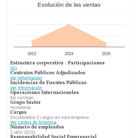
Evolución de las ventas
A modo de conclusión,
Inversiones Mirsesol S.L
está
especializada en alquiler de viviendas, promoción y
gestión inmobiliaria; asesoramiento e intermediación en
materia inmobiliaria; construcción, promoción y gestión
de materiales y servicios de construcción. Se ha
posicionado más abajo en el ranking de sectores frente
al 2024. En cuanto a la posición en el ranking nacional,
la empresa ha perdido posiciones frente al 2024.
2023
2024
2025
Estructura corporativa - Participaciones
NO
Contratos Públicos Adjudicados
Ver Información
Incidencias de Fuentes Públicas
Ver Información
Operaciones Internacionales
No constan
Grupo Sector
Hostelería
Cargos
Encontrados 3 cargos en esta empresa
Ver cargos de Empresa
Número de empleados
2 (año 2025)
Responsabilidad Social Empresarial