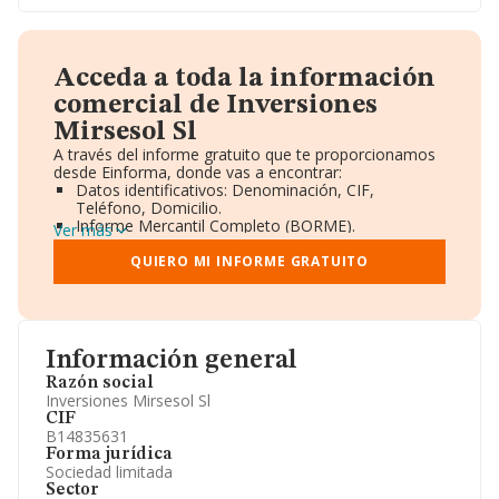
Acceda a toda la información
comercial de Inversiones
Mirsesol Sl
A través del informe gratuito que te proporcionamos
desde Einforma, donde vas a encontrar:
Datos identificativos: Denominación, CIF,
Teléfono, Domicilio.
Informe Mercantil Completo (BORME).
Ver más
Gráficos de Evolución Ventas y Empleados.
Consejo de Administración y Administradores.
QUIERO MI INFORME GRATUITO
Directivos y Ejecutivos.
Accionistas.
Participaciones y Vinculaciones en otras empresas.
Artículos de prensa publicados sobre la empresa.
Información oficial y registral complementaria.
Información general
Razón social
Inversiones Mirsesol Sl
CIF
B14835631
Forma jurídica
Sociedad limitada
Sector