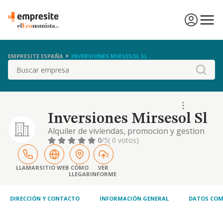
EMPRESITE ESPAÑA
INVERSIONES MIRSESOL SL
Buscar
Inversiones Mirsesol Sl
Alquiler de viviendas, promocion y gestion
inmobiliaria; asesoramiento e
0
/5
( 0 votos)
intermediacion en materia inmobiliaria;
construccion, promocion y gestion de
materiales y servicios de construccion.
LLAMAR
SITIO WEB
CÓMO
VER
LLEGAR
INFORME
DIRECCIÓN Y CONTACTO
INFORMACIÓN GENERAL
DATOS COM