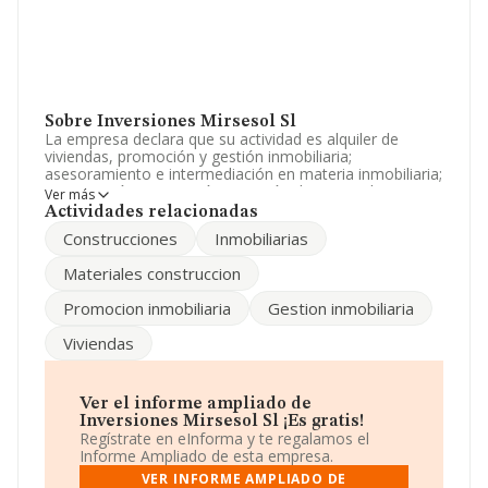
Sobre Inversiones Mirsesol Sl
La empresa declara que su actividad es alquiler de
viviendas, promoción y gestión inmobiliaria;
asesoramiento e intermediación en materia inmobiliaria;
construcción, promoción y gestión de materiales y
Ver más
servicios de construcción. La empresa está registrada
Actividades relacionadas
como Sociedad Limitada. Su actividad CNAE es
Construcciones
Inmobiliarias
'Alojamientos turísticos y otros alojamientos de corta
estancia' con código 5520. No realiza actividad de
Materiales construccion
importación y/o exportación.
Promocion inmobiliaria
Gestion inmobiliaria
El número de empleados ha bajado un 33% y
atendiendo a los datos disponibles en INFORMA, el
Viviendas
número de empleados de la compañía ha estado por
debajo de la media de sector.
Dentro del ranking de empresas elaborado por
Ver el informe ampliado de
INFORMA, atendiendo a los niveles de facturación,
Inversiones Mirsesol Sl ¡Es gratis!
podemos decir de la compañía que: frente al año 2024,
Regístrate en eInforma y te regalamos el
la compañía se ha posicionado 21 puestos por debajo
Informe Ampliado de esta empresa.
en el ranking sectorial, pasando del 1.852 al 1.873. Éstas
VER INFORME AMPLIADO DE
son algunas de las empresas que la superan en el