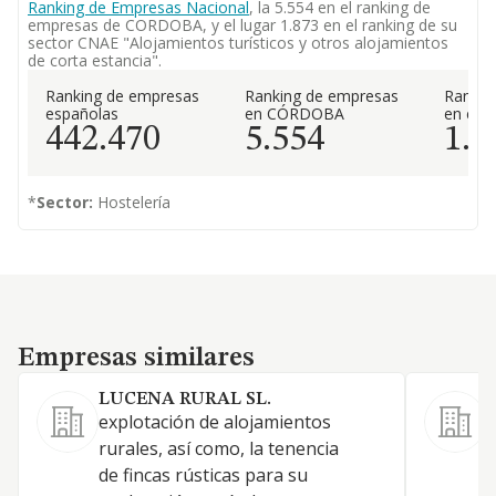
Ranking de Empresas Nacional
, la 5.554 en el ranking de
empresas de CORDOBA, y el lugar 1.873 en el ranking de su
sector CNAE "Alojamientos turísticos y otros alojamientos
de corta estancia".
Ranking de empresas
Ranking de empresas
Rankin
españolas
en CÓRDOBA
en el 
442.470
5.554
1.8
*
Sector:
Hostelería
Empresas similares
Empresas similares
LUCENA RURAL SL.
T
explotación de alojamientos
S
rurales, así como, la tenencia
A
de fincas rústicas para su
o