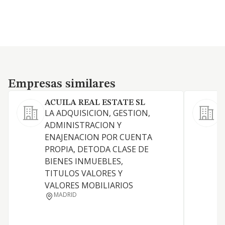
Empresas similares
Empresas similares
ACUILA REAL ESTATE SL
S
LA ADQUISICION, GESTION,
a
ADMINISTRACION Y
o
ENAJENACION POR CUENTA
(
PROPIA, DETODA CLASE DE
A
BIENES INMUEBLES,
f
TITULOS VALORES Y
t
VALORES MOBILIARIOS
c
MADRID
i
s