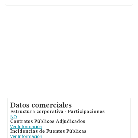
asciende a 1.551 millones de euros y se calcula un
promedio de facturación de 1 millón de euros entre
todas las compañías. En relación con la información de
la provincia de Madrid, en la base de datos INFORMA
constan 444 empresas, cuyas ventas en 2025 han
alcanzado los 1.406 millones de euros. Como
información adicional de interés, los empleados de
media son 7. La antigüedad desde la constitución es de
19 años.
Datos comerciales
Estructura corporativa - Participaciones
NO
Contratos Públicos Adjudicados
Ver Información
Incidencias de Fuentes Públicas
Ver Información