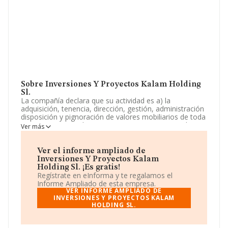
Sobre Inversiones Y Proyectos Kalam Holding
Sl.
La compañía declara que su actividad es a) la
adquisición, tenencia, dirección, gestión, administración
disposición y pignoración de valores mobiliarios de toda
ciase y, en especial, acciones, participaciones y valores
Ver más
representativos de los fondos propios de todo tipo de
entidades y sociedades. La empresa es una Sociedad
Limitada. Su actividad CNAE es 'Actividades de gestión
Ver el informe ampliado de
de fondos' con código 6630. No realiza actividad de
Inversiones Y Proyectos Kalam
importación y/o exportación.
Holding Sl. ¡Es gratis!
Regístrate en eInforma y te regalamos el
La empresa española
Inversiones y Proyectos Kalam
Informe Ampliado de esta empresa.
Holding S.L
, NIF B88143870, se encuentra en Calle
VER INFORME AMPLIADO DE
Antonio Casero núm. 6, (28007), Madrid, Madrid.
INVERSIONES Y PROYECTOS KALAM
HOLDING SL.
En relación con el sector y disponiendo de los datos de
hasta 882 empresas, a nivel nacional la facturación