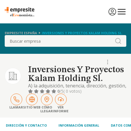
EMPRESITE ESPAÑA
INVERSIONES Y PROYECTOS KALAM HOLDING SL.
Buscar
Inversiones Y Proyectos
Kalam Holding Sl.
A) la adquisición, tenencia, dirección, gestión,
administración disposición y pignoración de
0
/5
( 0 votos)
valores mobiliarios de toda ciase y, en
especial, acciones, participaciones y valores
representativos de los fondos propios de
LLAMAR
SITIO WEB
CÓMO
VER
LLEGAR
INFORME
todo tipo de entidades y sociedades
DIRECCIÓN Y CONTACTO
INFORMACIÓN GENERAL
DATOS COM