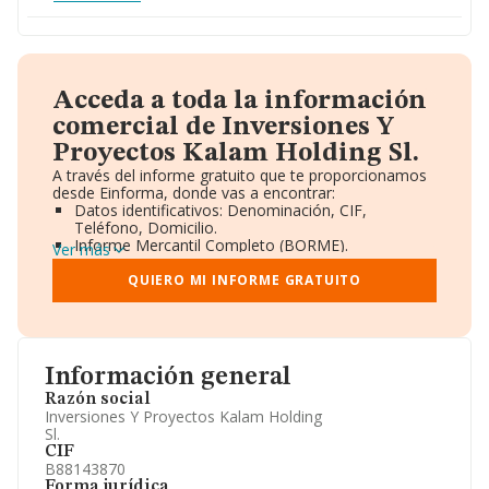
Acceda a toda la información
comercial de Inversiones Y
Proyectos Kalam Holding Sl.
A través del informe gratuito que te proporcionamos
desde Einforma, donde vas a encontrar:
Datos identificativos: Denominación, CIF,
Teléfono, Domicilio.
Informe Mercantil Completo (BORME).
Ver más
Gráficos de Evolución Ventas y Empleados.
Consejo de Administración y Administradores.
QUIERO MI INFORME GRATUITO
Directivos y Ejecutivos.
Accionistas.
Participaciones y Vinculaciones en otras empresas.
Artículos de prensa publicados sobre la empresa.
Información oficial y registral complementaria.
Información general
Razón social
Inversiones Y Proyectos Kalam Holding
Sl.
CIF
B88143870
Forma jurídica