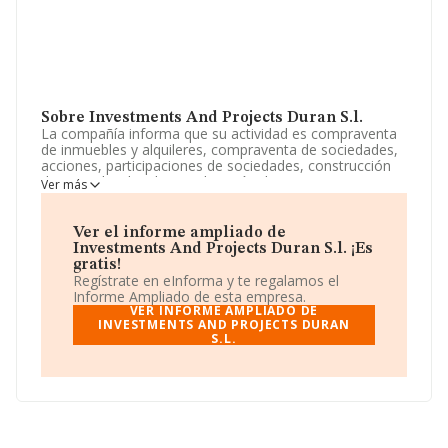
Sobre Investments And Projects Duran S.l.
La compañía informa que su actividad es compraventa
de inmuebles y alquileres, compraventa de sociedades,
acciones, participaciones de sociedades, construcción
de viviendas, locales, explotación de restaurantes,
Ver más
cafeterías, heladerías, bares, tabernas, mesones, salas
de fiesta, cafés, discotecas, pubs, cines, hoteles,
kioscos y terrazas. La sociedad está registrada como
Ver el informe ampliado de
Sociedad Limitada. Su actividad CNAE es '%cnae%' con
Investments And Projects Duran S.l. ¡Es
código 5611. La sociedad no tiene actividad en
gratis!
mercados exteriores.
Regístrate en eInforma y te regalamos el
Informe Ampliado de esta empresa.
La empresa española
Investments And Projects
VER INFORME AMPLIADO DE
Duran S.L
INVESTMENTS AND PROJECTS DURAN
, CIF B06750897, está situada en Calle
S.L.
Bartolome J Gallardo núm. 8 Piso 2, (06001), en el
municipio de Badajoz, Extremadura.
Con los datos a disposición de INFORMA sobre 142.938
empresas pertenecientes al sector, la facturación en el
ámbito nacional alcanza los 31.947 millones de euros y
se calcula un promedio de facturación de 223 mil euros