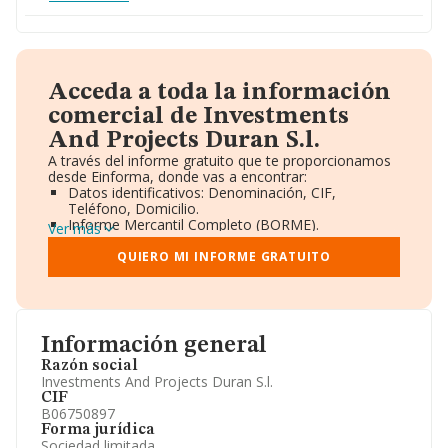
Acceda a toda la información
comercial de Investments
And Projects Duran S.l.
A través del informe gratuito que te proporcionamos
desde Einforma, donde vas a encontrar:
Datos identificativos: Denominación, CIF,
Teléfono, Domicilio.
Informe Mercantil Completo (BORME).
Ver más
Gráficos de Evolución Ventas y Empleados.
Consejo de Administración y Administradores.
QUIERO MI INFORME GRATUITO
Directivos y Ejecutivos.
Accionistas.
Participaciones y Vinculaciones en otras empresas.
Artículos de prensa publicados sobre la empresa.
Información oficial y registral complementaria.
Información general
Razón social
Investments And Projects Duran S.l.
CIF
B06750897
Forma jurídica
Sociedad limitada