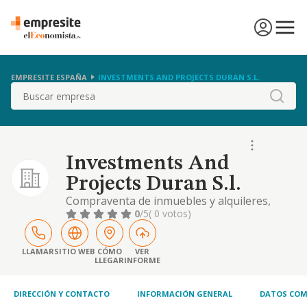
EMPRESITE ESPAÑA
INVESTMENTS AND PROJECTS DURAN S.L.
Buscar
Investments And
Projects Duran S.l.
Compraventa de inmuebles y alquileres,
compraventa de sociedades, acciones,
0
/5
( 0 votos)
participaciones de sociedades, construcción
de viviendas, locales, explotación de
restaurantes, cafeterías, heladerías, bares,
LLAMAR
SITIO WEB
CÓMO
VER
LLEGAR
INFORME
tabernas, mesones, salas de fiesta, cafés,
discotecas, pubs, cines, hoteles, kioscos y
terrazas
DIRECCIÓN Y CONTACTO
INFORMACIÓN GENERAL
DATOS COM