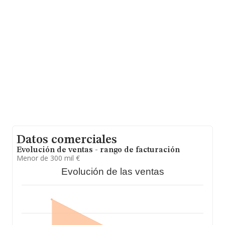
entre todas las compañías. Con el fin de ampliar la
información relativa a las compañías, la antigüedad
alcanza los 12 años desde la constitución. La media de
empleados de las empresas es de 3.
Datos comerciales
Evolución de ventas - rango de facturación
Menor de 300 mil €
Evolución de las ventas