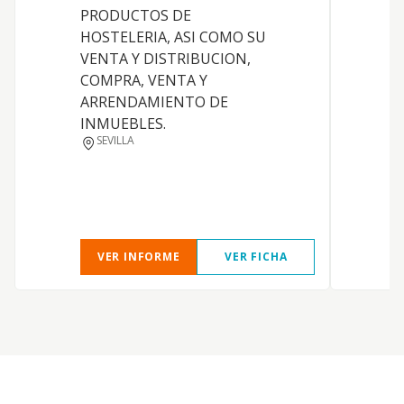
PRODUCTOS DE
c
HOSTELERIA, ASI COMO SU
A
VENTA Y DISTRIBUCION,
c
COMPRA, VENTA Y
i
ARRENDAMIENTO DE
a
INMUEBLES.
S
SEVILLA
d
o
v
y
VER INFORME
VER FICHA