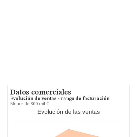
se estima que el promedio de la facturación entre todas
las empresas es de 82 mil euros. Teniendo en cuenta la
información sobre Sevilla, en la base de datos
INFORMA constan 3145 empresas, con ventas en el
año 2024 de 247 millones de euros. Por último, con el
fin de ampliar la información relativa al ámbito de la
empresa, la media de empleados es de 2; la media de
antigüedad desde la constitución es de 16 años.
Datos comerciales
Evolución de ventas - rango de facturación
Menor de 300 mil €
Evolución de las ventas