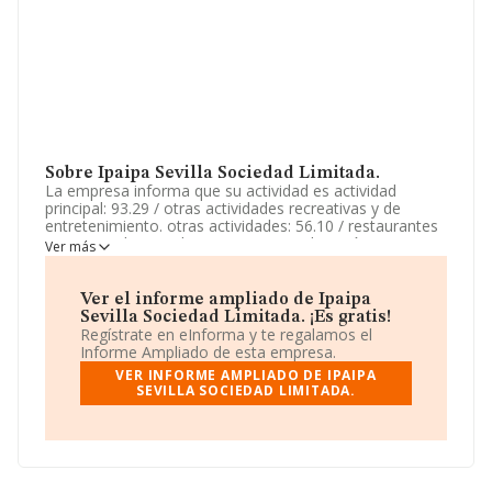
Sobre Ipaipa Sevilla Sociedad Limitada.
La empresa informa que su actividad es actividad
principal: 93.29 / otras actividades recreativas y de
entretenimiento. otras actividades: 56.10 / restaurantes
y puestos de comidas, 85.59 / otra educación, 56.21 /
Ver más
provisión de comidas preparadas para eventos, 90.01 /
artes escénicas, 56.29 / otros servicios de comidas. La
sociedad está registrada como Sociedad Limitada. La
Ver el informe ampliado de Ipaipa
actividad de referencia CNAE corresponde a
Sevilla Sociedad Limitada. ¡Es gratis!
'Establecimientos de bebidas', cuyo Código es 5630. La
Regístrate en eInforma y te regalamos el
empresa no tiene actividad en mercados exteriores.
Informe Ampliado de esta empresa.
VER INFORME AMPLIADO DE IPAIPA
La empresa
Ipaipa Sevilla Sociedad Limitada
,
SEVILLA SOCIEDAD LIMITADA.
B09978099, se encuentra en Calle Palentologia núm. 14,
(41015), Sevilla, Andalucía.
En base a la información de la que dispone INFORMA
sobre 66.695 compañías, en el ámbito nacional la
facturación alcanza la cifra de 5.517 millones de euros y