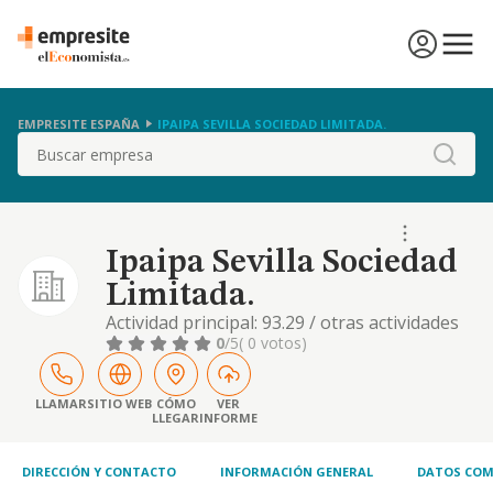
EMPRESITE ESPAÑA
IPAIPA SEVILLA SOCIEDAD LIMITADA.
Buscar
Ipaipa Sevilla Sociedad
Limitada.
Actividad principal: 93.29 / otras actividades
recreativas y de entretenimiento. otras
0
/5
( 0 votos)
actividades: 56.10 / restaurantes y puestos
de comidas, 85.59 / otra educación, 56.21 /
provisión de comidas preparadas para
LLAMAR
SITIO WEB
CÓMO
VER
LLEGAR
INFORME
eventos, 90.01 / artes escénicas, 56.29 /
otros servicios de comidas
DIRECCIÓN Y CONTACTO
INFORMACIÓN GENERAL
DATOS COM