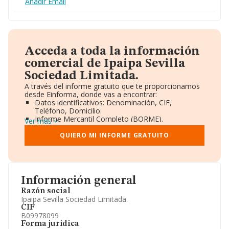
Añadir Email
Acceda a toda la información
comercial de Ipaipa Sevilla
Sociedad Limitada.
A través del informe gratuito que te proporcionamos
desde Einforma, donde vas a encontrar:
Datos identificativos: Denominación, CIF,
Teléfono, Domicilio.
Informe Mercantil Completo (BORME).
Ver más
Gráficos de Evolución Ventas y Empleados.
Consejo de Administración y Administradores.
QUIERO MI INFORME GRATUITO
Directivos y Ejecutivos.
Accionistas.
Participaciones y Vinculaciones en otras empresas.
Artículos de prensa publicados sobre la empresa.
Información oficial y registral complementaria.
Información general
Razón social
Ipaipa Sevilla Sociedad Limitada.
CIF
B09978099
Forma jurídica