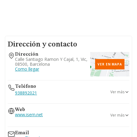
Dirección y contacto
Dirección
Calle Santiago Ramon Y Cajal, 1, Vic,
08500, Barcelona
VER EN MAPA
Como llegar
Teléfono
Ver más
938892021
938891600
Web
938862377
www.isern.net
Ver más
www.isern.tv
Email