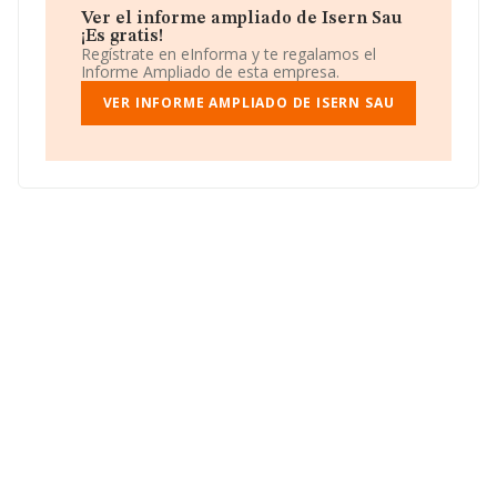
Celestiaprix S.L
; sin embargo, por detras de ella se
Ver el informe ampliado de Isern Sau
encuentran compañías como:
Envertec Sociedad
¡Es gratis!
Limitada
y
Vapers Groups Sevilla Sociedad
Regístrate en eInforma y te regalamos el
Limitada
. Ha subido del 36.948 al 36.878 en el ranking
Informe Ampliado de esta empresa.
nacional, incrementando su posición de 70 puestos. Se
encuentran en una mejor posición las siguientes
VER INFORME AMPLIADO DE ISERN SAU
empresas:
Etiquetas Adhegrafic S.L
y
Frutos Secos
del Pozo S.L
, sin embargo, por debajo (a nivel nacional)
se encuentran empresas como:
Construcciones Just
S.A
y
Redcai S.A
. En 2025, la empresa ha mejorado de
45 puestos, pasando del 6.212 al 6.167 en el ranking
provincial.
Su teléfono es 938892021 y su email es
isern@isern.tv
.
Puedes visitar su sitio web:
www.isern.net
.
La empresa
Isern Sau
, CIF A08619835, se encuentra en
Calle Santiago Ramon Y Cajal núm. 1, (08500), en el
municipio de Vic, en Barcelona, Cataluña.
Con los datos a disposición de INFORMA sobre 12.153
empresas pertenecientes al sector, a nivel nacional la
facturación asciende a 8.546 millones de euros y en
2025 la media de facturación de ventas entre todas las
compañías alcanza los 703 mil euros. Como
información adicional de interés, la media de empleados
de las empresas es de 3; la media de antigüedad desde
la constitución es de 21 años.