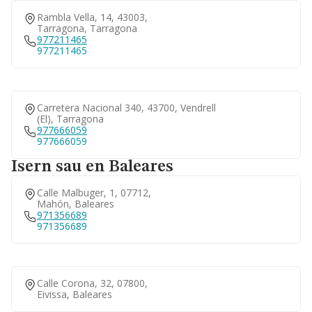
Rambla Vella, 14, 43003,
Tarragona, Tarragona
977211465
977211465
Carretera Nacional 340, 43700, Vendrell
(el), Tarragona
977666059
977666059
Isern sau en Baleares
Calle Malbuger, 1, 07712,
Mahón, Baleares
971356689
971356689
Calle Corona, 32, 07800,
Eivissa, Baleares