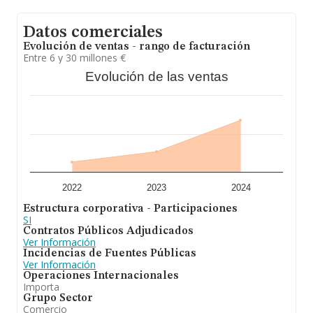
A modo de conclusión,
Isern Sau
se emplea en
Datos comerciales
comercio al por menor y alquiler de aparatos
electrónicos, electrodomésticos y telecomunicaciones
Evolución de ventas - rango de facturación
para hospitales y centros sanitarios. Se ha posicionado
Entre 6 y 30 millones €
más abajo en el ranking de sectores frente al 2024, sin
Evolución de las ventas
embargo, frente al 2024, en el ranking nacional, de
todas las empresas en España, la empresa ha
experimentado una mejora.
2022
2023
2024
Estructura corporativa - Participaciones
SI
Contratos Públicos Adjudicados
Ver Información
Incidencias de Fuentes Públicas
Ver Información
Operaciones Internacionales
Importa
Grupo Sector
Comercio