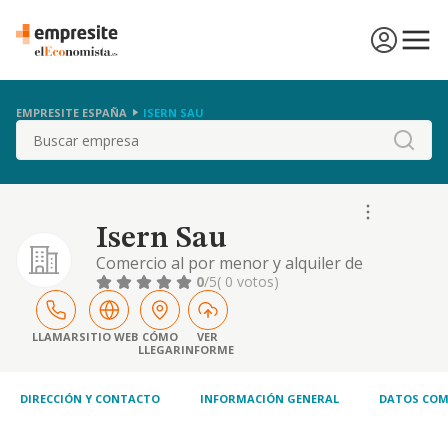
EMPRESITE ESPAÑA
ISERN SAU
Buscar
Isern Sau
Comercio al por menor y alquiler de
aparatos electrónicos, electrodomésticos y
0
/5
( 0 votos)
telecomunicaciones para hospitales y
centros sanitarios
LLAMAR
SITIO WEB
CÓMO
VER
LLEGAR
INFORME
DIRECCIÓN Y CONTACTO
INFORMACIÓN GENERAL
DATOS COM