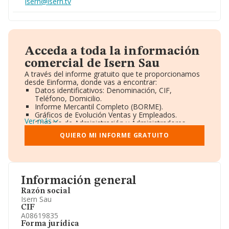
isern@isern.tv
Acceda a toda la información
comercial de Isern Sau
A través del informe gratuito que te proporcionamos
desde Einforma, donde vas a encontrar:
Datos identificativos: Denominación, CIF,
Teléfono, Domicilio.
Informe Mercantil Completo (BORME).
Gráficos de Evolución Ventas y Empleados.
Ver más
Consejo de Administración y Administradores.
Directivos y Ejecutivos.
QUIERO MI INFORME GRATUITO
Accionistas.
Participaciones y Vinculaciones en otras empresas.
Artículos de prensa publicados sobre la empresa.
Información oficial y registral complementaria.
Información general
Razón social
Isern Sau
CIF
A08619835
Forma jurídica