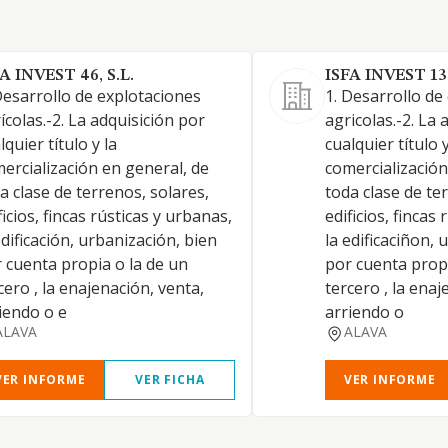
A INVEST 46, S.L.
ISFA INVEST 13
Desarrollo de explotaciones
1. Desarrollo de
ícolas.-2. La adquisición por
agricolas.-2. La 
lquier título y la
cualquier título y
ercialización en general, de
comercialización
a clase de terrenos, solares,
toda clase de te
ficios, fincas rústicas y urbanas,
edificios, fincas
edificación, urbanización, bien
la edificaciñon, 
 cuenta propia o la de un
por cuenta propi
cero , la enajenación, venta,
tercero , la enaj
iendo o e
arriendo o
ALAVA
ALAVA
VER INFORME
VER FICHA
VER INFORME