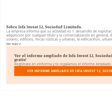
Sobre Isfa Invest 12, Sociedad Limitada.
La empresa informa que su actividad es 1. desarrollo de explotaci
adquisición por cualquier título y la comercialización en general, 
solares, edificios, fincas rústicas y urbanas, la edificaciñon, urba
propia o la de un tercero, la enajenación, venta, arriendo o. La 
Ver más
Sociedad Limitada. La actividad de referencia CNAE corresponde a
arbustos frutales y frutos secos', cuyo Código es 0125. No realiz
y/o exportación.
Ver el informe ampliado de Isfa Invest 12, Sociedad
gratis!
Su email es
nia.cagigal@isfagestion.com
.
Regístrate en eInforma y te regalamos el Informe Ampliado
La empresa
Isfa Invest 12, Sociedad Limitada
VER INFORME AMPLIADO DE ISFA INVEST 12, SOCI
, CIF B01650431
Aranzabal núm. 9 Oficina S, Oficina 7, (01008), Vitoria-gasteiz, en
Con los datos a disposición de INFORMA sobre 1.778 empresas pe
nivel nacional la facturación asciende a 925 millones de euros y l
compañías es de 520 mil euros de ventas en 2025. Finalmente, p
sector, en 2025, la antigüedad desde la constitución es de 13 a
es de 7.