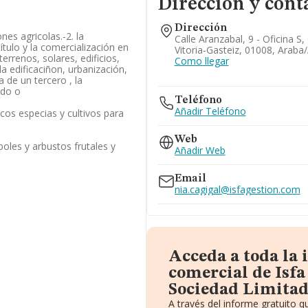
Dirección y cont
Dirección
nes agricolas.-2. la
Calle Aranzabal, 9 - Oficina S, 
título y la comercialización en
Vitoria-Gasteiz, 01008, Araba
errenos, solares, edificios,
Como llegar
la edificaciñon, urbanización,
a de un tercero , la
ndo o
Teléfono
Añadir Teléfono
ecos especias y cultivos para
Web
boles y arbustos frutales y
Añadir Web
Email
nia.cagigal@isfagestion.com
Acceda a toda la
comercial de Isfa 
Sociedad Limitad
A través del informe gratuito 