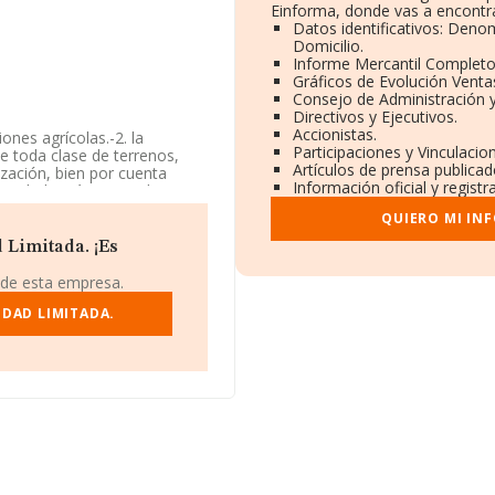
Einforma, donde vas a encontra
Datos identificativos: Deno
Domicilio.
Informe Mercantil Complet
Gráficos de Evolución Venta
Consejo de Administración y
Directivos y Ejecutivos.
Accionistas.
ones agrícolas.-2. la
Participaciones y Vinculaci
de toda clase de terrenos,
Artículos de prensa publica
nización, bien por cuenta
Información oficial y regist
sociedad está registrada como
 'Cultivo de otros árboles y
QUIERO MI IN
a actividad de importación
 Limitada. ¡Es
 de esta empresa.
EDAD LIMITADA.
, se encuentra en Calle
 Álava, País Vasco.
rtenecientes al sector, a
a media entre todas las
ara completar los datos de
ños. La media de empleados