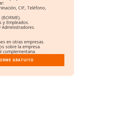
r:
minación, CIF, Teléfono,
o (BORME).
s y Empleados.
 Administradores.
ones en otras empresas.
dos sobre la empresa.
ral complementaria.
FORME GRATUITO