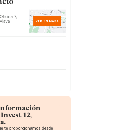
acto
Oficina 7,
/alava
VER EN MAPA
 información
Invest 12,
a.
que te proporcionamos desde