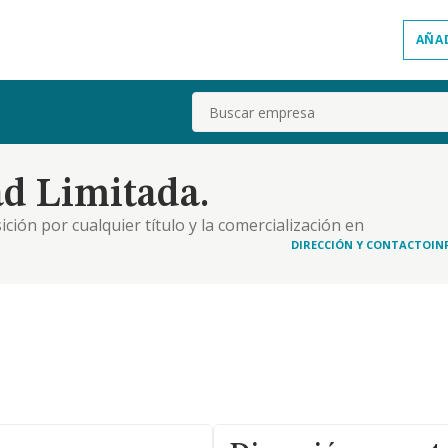
AÑA
Buscar
dad Limitada.
sición por cualquier título y la comercialización en
, fincas rústicas y urbanas, la edificaciñon,
DIRECCIÓN Y CONTACTO
IN
ero , la enajenación, venta, arriendo o