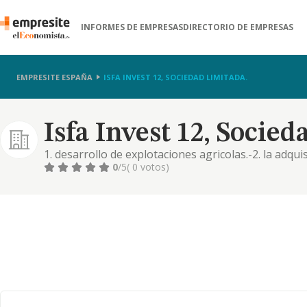
INFORMES DE EMPRESAS
DIRECTORIO DE EMPRESAS
EMPRESITE ESPAÑA
ISFA INVEST 12, SOCIEDAD LIMITADA.
Isfa Invest 12, Socie
1. desarrollo de explotaciones agricolas.-2. la adqui
general, de toda clase de terrenos, solares, edificios
0
/5
( 0 votos)
urbanización, bien por cuenta propia o la de un terc