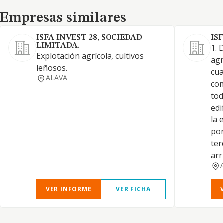
Empresas similares
Empresas similares
ISFA INVEST 28, SOCIEDAD
ISF
LIMITADA.
1. 
Explotación agrícola, cultivos
agr
leñosos.
cua
ALAVA
com
tod
edi
la 
por
ter
arr
VER INFORME
VER FICHA