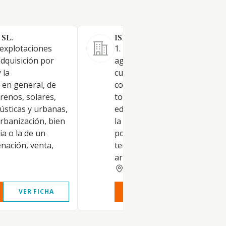
 SL.
ISFA INVEST 14 SL.
 explotaciones
1. Desarrollo de explotacione
adquisición por
agricolas.-2. La adquisición p
 la
cualquier título y la
 en general, de
comercialización en general, 
rrenos, solares,
toda clase de terrenos, solare
 rústicas y urbanas,
edificios, fincas rústicas y ur
urbanización, bien
la edificaciñon, urbanización,
a o la de un
por cuenta propia o la de un
enación, venta,
tercero , la enajenación, vent
arriendo o
ALAVA
VER FICHA
VER INFORME
VER FIC