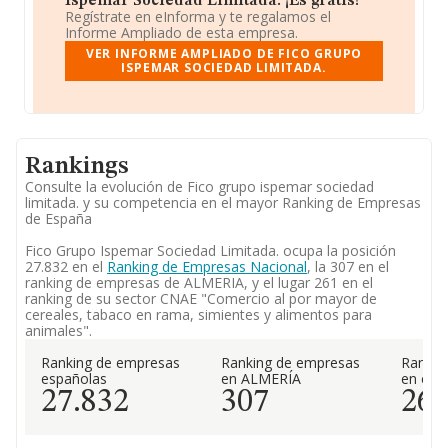
Ispemar Sociedad Limitada. ¡Es gratis!
Regístrate en eInforma y te regalamos el
Informe Ampliado de esta empresa.
VER INFORME AMPLIADO DE FICO GRUPO
ISPEMAR SOCIEDAD LIMITADA.
Rankings
Consulte la evolución de Fico grupo ispemar sociedad
limitada. y su competencia en el mayor Ranking de Empresas
de España
Fico Grupo Ispemar Sociedad Limitada. ocupa la posición
27.832 en el
Ranking de Empresas Nacional
, la 307 en el
ranking de empresas de ALMERIA, y el lugar 261 en el
ranking de su sector CNAE "Comercio al por mayor de
cereales, tabaco en rama, simientes y alimentos para
animales".
Ranking de empresas
Ranking de empresas
Rankin
españolas
en ALMERÍA
en el 
27.832
307
26