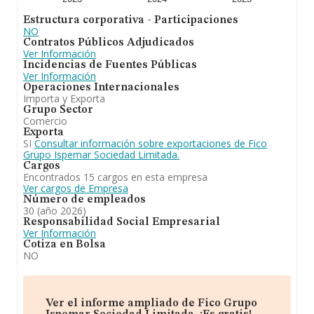
Estructura corporativa - Participaciones
En conclusión,
Fico Grupo Ispemar Sociedad
NO
Limitada
se emplea en venta de sustratos y nutrientes
Contratos Públicos Adjudicados
para la agricultura. En el ranking de sectores, la
Ver Información
compañía ha escalado posiciones respecto al 2024. Se
Incidencias de Fuentes Públicas
ha posicionado mejor en el ranking nacional (de todas
Ver Información
las empresas presentes en el territorio) frente al 2024.
Operaciones Internacionales
Importa y Exporta
Grupo Sector
Comercio
Exporta
SI
Consultar información sobre exportaciones de Fico
Grupo Ispemar Sociedad Limitada.
Cargos
Encontrados 15 cargos en esta empresa
Ver cargos de Empresa
Número de empleados
30 (año 2026)
Responsabilidad Social Empresarial
Ver Información
Cotiza en Bolsa
NO
Ver el informe ampliado de Fico Grupo