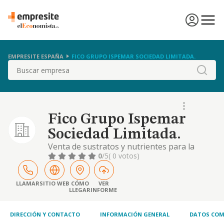
EMPRESITE ESPAÑA
FICO GRUPO ISPEMAR SOCIEDAD LIMITADA.
Buscar
Fico Grupo Ispemar
Sociedad Limitada.
Venta de sustratos y nutrientes para la
agricultura.
0
/5
( 0 votos)
LLAMAR
SITIO WEB
CÓMO
VER
LLEGAR
INFORME
DIRECCIÓN Y CONTACTO
INFORMACIÓN GENERAL
DATOS COM