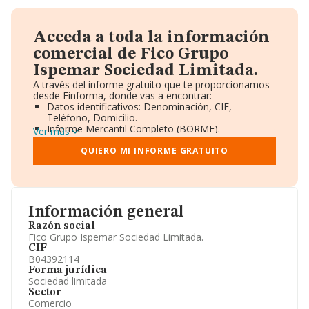
Acceda a toda la información
comercial de Fico Grupo
Ispemar Sociedad Limitada.
A través del informe gratuito que te proporcionamos
desde Einforma, donde vas a encontrar:
Datos identificativos: Denominación, CIF,
Teléfono, Domicilio.
Informe Mercantil Completo (BORME).
Ver más
Gráficos de Evolución Ventas y Empleados.
Consejo de Administración y Administradores.
QUIERO MI INFORME GRATUITO
Directivos y Ejecutivos.
Accionistas.
Participaciones y Vinculaciones en otras empresas.
Artículos de prensa publicados sobre la empresa.
Información oficial y registral complementaria.
Información general
Razón social
Fico Grupo Ispemar Sociedad Limitada.
CIF
B04392114
Forma jurídica
Sociedad limitada
Sector
Comercio