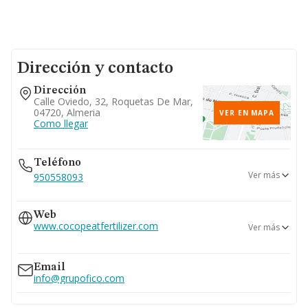
Dirección y contacto
Dirección
Calle Oviedo, 32, Roquetas De Mar,
04720, Almeria
VER EN MAPA
Como llegar
Teléfono
Ver más
950558093
649...
Web
Ver teléfono 649...
www.cocopeatfertilizer.com
Ver más
674...
Ver teléfono 674...
www.grupofico.com
Email
info@grupofico.com