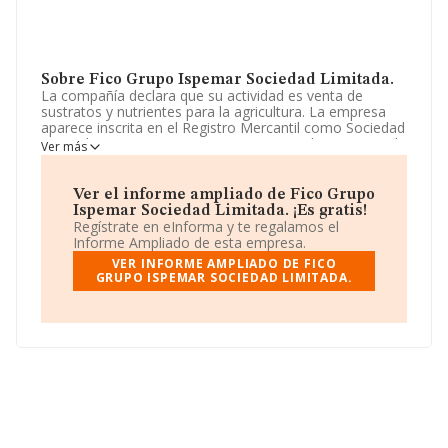
Sobre Fico Grupo Ispemar Sociedad Limitada.
La compañía declara que su actividad es venta de
sustratos y nutrientes para la agricultura. La empresa
aparece inscrita en el Registro Mercantil como Sociedad
Limitada. Tiene CNAE: 4621 - 'Comercio al por mayor de
Ver más
cereales, tabaco en rama, simientes y alimentos para
animales'. La empresa realiza actividad internacional
tanto de importación como exportación.
Ver el informe ampliado de Fico Grupo
Ispemar Sociedad Limitada. ¡Es gratis!
La plantilla ha crecido un 14% y teniendo en cuenta la
Regístrate en eInforma y te regalamos el
información disponible en INFORMA, ha dispuesto de
Informe Ampliado de esta empresa.
un número de empleados por encima de la media de
VER INFORME AMPLIADO DE FICO
sector.
GRUPO ISPEMAR SOCIEDAD LIMITADA.
Acerca de la información disponible en INFORMA sobre
los distintos rankings: en 2025, la empresa ha ganado
12 posiciones en el ranking sectorial, pasando del 273 al
261. Éstas son algunas de las empresas que la superan
en el ranking de sectores:
Semillas Martin Sociedad
Limitada
y
Expajerez S.L
; algunas de las empresas
españolas que están por debajo son
Agraria de Losar
Vera S.C
y
Cosmocel Iberica S.L
. Ha mejorado en el
ranking nacional pasando de la posición 28.949 a
27.832, incrementando así su posición en 1.117 puestos.