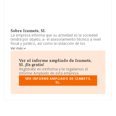
Sobre Izamets, Sl.
La empresa informa que su actividad es la sociedad
tendrá por objeto; a- el asesoramiento técnico a nivel
fiscal y jurídico, así como la redacción de los
documentos oficiales y/o privados, que den lugar a
Ver más
estas actividades, así como la tramitación de los
mismos ante los distintos organismos públicos y/o
privados, b- el asesoramiento a em. La sociedad está
Ver el informe ampliado de Izamets,
inscrita en el Registro Mercantil como Sociedad
Sl. ¡Es gratis!
Limitada. Clasifica su actividad CNAE como 'Actividades
Regístrate en eInforma y te regalamos el
jurídicas', código 6910. La empresa no tiene actividad en
Informe Ampliado de esta empresa.
mercados exteriores.
VER INFORME AMPLIADO DE IZAMETS,
SL.
La sociedad española
Izamets, S.L
, con NIF
B27585397, tiene su domicilio social establecido en
Calle Eduardo Dato núm. 4 Piso 1, (01005), Vitoria-
gasteiz, en Álava, País Vasco.
Con los datos a disposición de INFORMA sobre 28.030
empresas pertenecientes al sector, la facturación en el
ámbito nacional alcanza los 6.290 millones de euros y