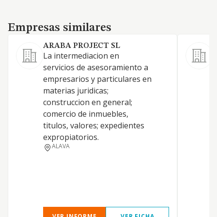
Empresas similares
Empresas similares
ARABA PROJECT SL
La intermediacion en
servicios de asesoramiento a
T
empresarios y particulares en
F
materias juridicas;
M
construccion en general;
C
comercio de inmuebles,
titulos, valores; expedientes
expropiatorios.
ALAVA
VER INFORME
VER FICHA