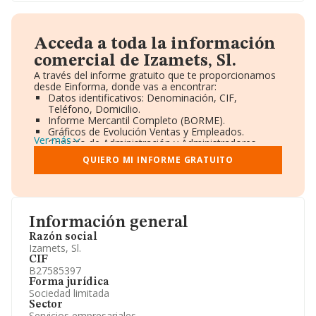
Acceda a toda la información
comercial de Izamets, Sl.
A través del informe gratuito que te proporcionamos
desde Einforma, donde vas a encontrar:
Datos identificativos: Denominación, CIF,
Teléfono, Domicilio.
Informe Mercantil Completo (BORME).
Gráficos de Evolución Ventas y Empleados.
Ver más
Consejo de Administración y Administradores.
Directivos y Ejecutivos.
QUIERO MI INFORME GRATUITO
Accionistas.
Participaciones y Vinculaciones en otras empresas.
Artículos de prensa publicados sobre la empresa.
Información oficial y registral complementaria.
Información general
Razón social
Izamets, Sl.
CIF
B27585397
Forma jurídica
Sociedad limitada
Sector
Servicios empresariales