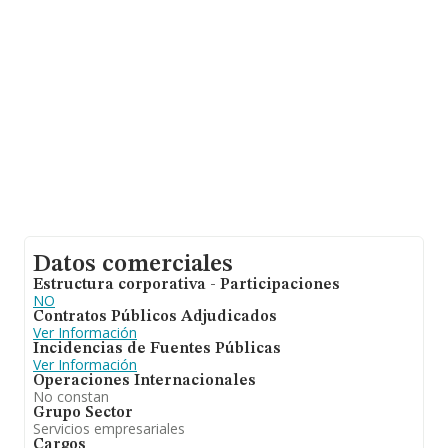
se calcula un promedio de facturación de 224 mil euros
entre todas las compañías. Con el fin de ampliar la
información relativa a las compañías, los empleados de
media son 2. La media de antigüedad desde la
constitución es de 14 años.
Datos comerciales
Estructura corporativa - Participaciones
NO
Contratos Públicos Adjudicados
Ver Información
Incidencias de Fuentes Públicas
Ver Información
Operaciones Internacionales
No constan
Grupo Sector
Servicios empresariales
Cargos