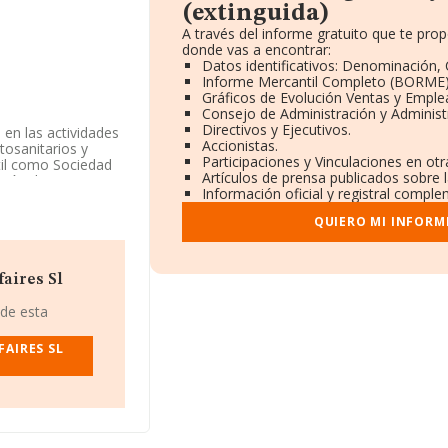
(extinguida)
A través del informe gratuito que te pr
donde vas a encontrar:
Datos identificativos: Denominación, 
Informe Mercantil Completo (BORME)
Gráficos de Evolución Ventas y Emple
Consejo de Administración y Administ
Directivos y Ejecutivos.
 en las actividades
Accionistas.
itosanitarios y
Participaciones y Vinculaciones en ot
ntil como Sociedad
Artículos de prensa publicados sobre 
ción de otros
Información oficial y registral comple
 tiene actividad en
QUIERO MI INFORM
85635183, tiene
, Madrid.
aires Sl
ertenecientes al
703 millones de
 de esta
euros entre todas
mos de Madrid), en
FAIRES SL
s de hasta 2.026
 las compañías, los
 es de 23 años.