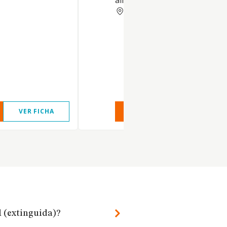
alimentaria, cosmética, etc.
MADRID
VER FICHA
VER INFORME
VER FIC
l (extinguida)?