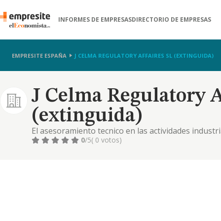
INFORMES DE EMPRESAS
DIRECTORIO DE EMPRESAS
EMPRESITE ESPAÑA
J CELMA REGULATORY AFFAIRES SL (EXTINGUIDA)
J Celma Regulatory A
(extinguida)
El asesoramiento tecnico en las actividades industri
productos fitosanitarios y fertilizaantes.
0
/5
( 0 votos)