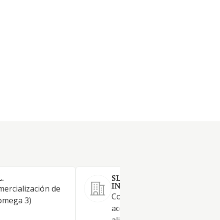
.
SLU DE PLANTAS AROMAT
INDUSTRIALIZADAS
mercialización de
Comercialización y elaboraci
(omega 3)
aceites esenciales para la ind