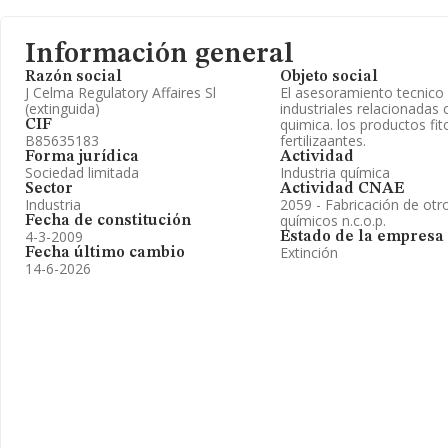
Información general
Razón social
Objeto social
J Celma Regulatory Affaires Sl
El asesoramiento tecnico 
(extinguida)
industriales relacionadas c
quimica. los productos fit
CIF
B85635183
fertilizaantes.
Forma jurídica
Actividad
Sociedad limitada
Industria química
Sector
Actividad CNAE
Industria
2059 - Fabricación de otr
químicos n.c.o.p.
Fecha de constitución
4-3-2009
Estado de la empresa
Extinción
Fecha último cambio
14-6-2026