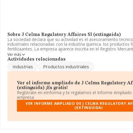
Sobre J Celma Regulatory Affaires Sl (extinguida)
La sociedad declara que su actividad es el asesoramiento tecnico
industriales relacionadas con la industria quimica. los productos f
fertilizaantes. La empresa aparece inscrita en el Registro Merca
Limitada. La actividad de referencia CNAE corresponde a 'Fabrica
Ver más
productos químicos n.c.o.p.', cuyo Código es 2059. La sociedad no
Actividades relacionadas
mercados exteriores.
Industrias
Productos industriales
La empresa
J Celma Regulatory Affaires S.L (extinguida)
, B
domicilio fiscal en Travesia Pinos núm. 14, (28221), Majadahonda
Ver el informe ampliado de J Celma Regulatory Aff
Con los datos a disposición de INFORMA sobre 1.605 empresas p
(extinguida) ¡Es gratis!
sector, en el ámbito nacional la facturación alcanza la cifra de 8.
Regístrate en eInforma y te regalamos el Informe Ampliado
euros y se calcula un promedio de facturación de 5 millones de 
empresa.
las compañías. Respecto a la información de la provincia (habla
VER INFORME AMPLIADO DE J CELMA REGULATORY AF
la base de datos de INFORMA aparecen 217 empresas, con venta
(EXTINGUIDA)
millones de euros. Con el fin de ampliar la información relativa a
empleados de media son 12. La antigüedad desde la constitución