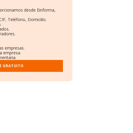
oporcionamos desde Einforma,
CIF, Teléfono, Domicilio.
.
ados.
radores.
ras empresas.
la empresa.
mentaria.
E GRATUITO