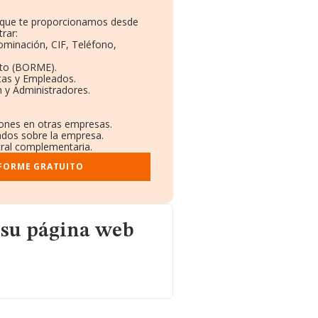
o que te proporcionamos desde
rar:
nominación, CIF, Teléfono,
eto (BORME).
tas y Empleados.
 y Administradores.
ciones en otras empresas.
cados sobre la empresa.
stral complementaria.
NFORME GRATUITO
web
 su página web