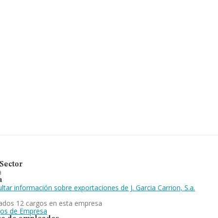
carrion.com
.
tificación fiscal A08267403,
c 344 núm. S/N, (30520),
574 empresas, en el ámbito
os y se estima que el promedio
s, la empresa ha triplicado el
urcia, en la base de datos de
.440 millones de euros. Por
 la empresa, la antigüedad
e 5.
ción y crianza de vinos y
perimentado un crecimiento
 ranking de todas las empresas
o a la posición en el ranking
Sector
a
a
ltar información sobre exportaciones de J. Garcia Carrion, S.a.
ados 12 cargos en esta empresa
gos de Empresa