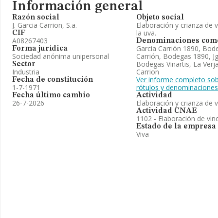
Información general
Razón social
Objeto social
J. Garcia Carrion, S.a.
Elaboración y crianza de 
la uva.
CIF
A08267403
Denominaciones come
García Carrión 1890, Bo
Forma jurídica
Sociedad anónima unipersonal
Carrión, Bodegas 1890, J
Bodegas Vinartis, La Verja,
Sector
Industria
Carrion
Ver informe completo sob
Fecha de constitución
1-7-1971
rótulos y denominaciones
Fecha último cambio
Actividad
26-7-2026
Elaboración y crianza de 
Actividad CNAE
1102 - Elaboración de vin
Estado de la empresa
Viva