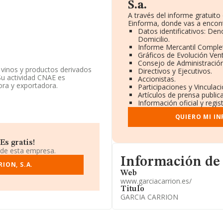
S.a.
A través del informe gratuit
Einforma, donde vas a encont
Datos identificativos: De
Domicilio.
Informe Mercantil Compl
Gráficos de Evolución Ven
Consejo de Administración
 vinos y productos derivados
Directivos y Ejecutivos.
Su actividad CNAE es
Accionistas.
ora y exportadora.
Participaciones y Vincula
Artículos de prensa publi
 compañía ha experimentado un
Información oficial y regi
ido un incremento en ebitda del
un 19%. El número de empleados
QUIERO MI I
e datos de INFORMA, el número
Es gratis!
ión, en los distintos rankings,
 de esta empresa.
Informacion de su página 
o su posición de líder, en el
Información de
, están empresas como:
ION, S.A.
nacional, ha bajado 3 puestos
Web
s siguientes empresas:
Cargill
www.garciacarrion.es/
as compañías que se colocan
Titulo
ain S.A
. Ha permanecido en la
GARCIA CARRION
914355556 y la dirección de