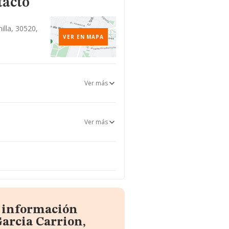
tacto
illa, 30520,
VER EN MAPA
Ver más
Ver más
a información
Garcia Carrion,