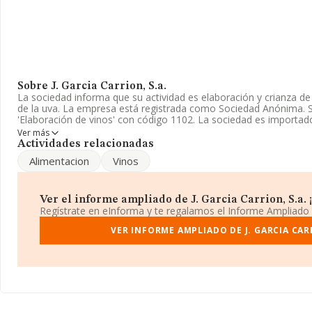
Sobre J. Garcia Carrion, S.a.
La sociedad informa que su actividad es elaboración y crianza de
de la uva. La empresa está registrada como Sociedad Anónima. 
'Elaboración de vinos' con código 1102. La sociedad es importad
Ver más
Conforme a la información disponible, se puede afirmar que la
Actividades relacionadas
crecimiento significativo respecto al año anterior (2024). Ha ten
Alimentacion
Vinos
3%. Las ventas han subido un 1% y los resultados han crecido 
ha disminuido un 2% y según las cifras existentes en la base d
de empleados ha estado por encima de la media de sector.
Ver el informe ampliado de J. Garcia Carrion, S.a. ¡
Respecto a la posición de la empresa según los niveles de facturac
Regístrate en eInforma y te regalamos el Informe Ampliado
INFORMA facilita la siguiente información: la empresa ha mantenid
puesto 1, en el ranking de sectores. Por debajo de la compañía
VER INFORME AMPLIADO DE J. GARCIA CARR
Freixenet S.A
y
Felix Solis Sociedad Limitada
. En el ranking 
pasando del 190 al 193. Se encuentran en una mejor posición la
Slu
y
Comercializadora Regulada, Gas & Power S.A
; entre l
peor se encuentran:
Semark Ac Group S.A
y
Nordex Energy Sp
posición 4 del ranking provincial.
Para más información es posible contactar a través del teléfono 