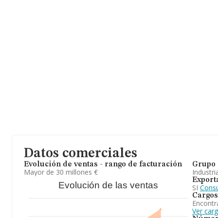
correo es
ljperez@jgc.es
. Puedes visitar su sitio web:
www.garcia
La sociedad española
J. Garcia Carrion, S.A
, con número de iden
tiene su domicilio social establecido en Avenida De Murcia Cr Na
Jumilla, Murcia.
En relación con el sector y disponiendo de los datos de hasta 5.
nacional la facturación alcanza la cifra de 8.153 millones de eur
de la facturación entre todas las empresas es de 1 millón de euro
promedio. En cuanto a la información relativa a la provincia de M
INFORMA aparecen 122 empresas, con ventas en 2025 de hasta 1
último, con el fin de ampliar la información relativa al ámbito de
desde la constitución es de 24 años. La media de empleados es d
A modo de conclusión,
J. Garcia Carrion, S.A
se dedica a elabora
productos derivados de la uva. Por lo general, la empresa ha ex
significativo respecto al año anterior (2024), no obstante, en el
en el territorio nacional, ha experimentado un retroceso. En cuant
nacional, la empresa ha perdido posiciones frente al 2024.
Datos comerciales
Evolución de ventas - rango de facturación
Grupo 
Mayor de 30 millones €
Industri
Export
Evolución de las ventas
SI
Consu
Cargos
Encontr
Ver car