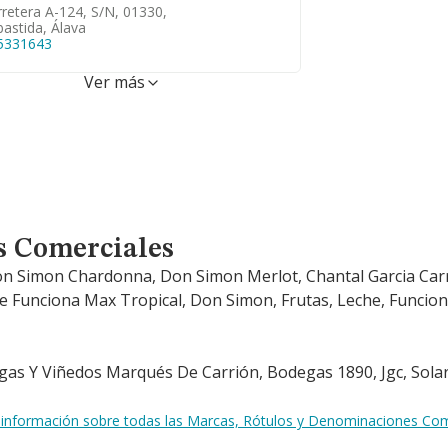
retera A-124, S/n, 01330,
astida, Álava
5331643
Ver más
s Comerciales
n Simon Chardonna, Don Simon Merlot, Chantal Garcia Carr
he Funciona Max Tropical, Don Simon, Frutas, Leche, Funci
egas Y Viñedos Marqués De Carrión, Bodegas 1890, Jgc, Sol
 información sobre todas las Marcas, Rótulos y Denominaciones Comerc