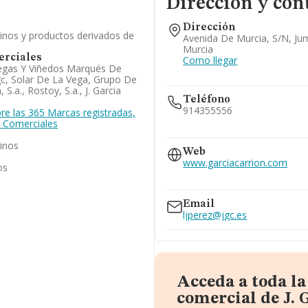
Dirección y con
Dirección
vinos y productos derivados de
Avenida De Murcia, S/n, Jum
Murcia
rciales
Como llegar
degas Y Viñedos Marqués De
gc, Solar De La Vega, Grupo De
 S.a., Rostoy, S.a., J. Garcia
Teléfono
914355556
re las 365 Marcas registradas,
 Comerciales
968756888
vinos
900189010
Web
810526352
www.garciacarrion.com
os
www.donsimon.com
Email
ljperez@jgc.es
Acceda a toda l
comercial de J. 