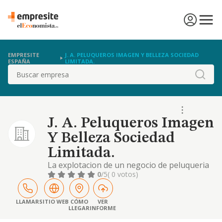
EMPRESITE
J. A. PELUQUEROS IMAGEN Y BELLEZA SOCIEDAD
ESPAÑA
LIMITADA.
Buscar
J. A. Peluqueros Imagen
Y Belleza Sociedad
Limitada.
La explotacion de un negocio de peluqueria
de caballero y senora, tratamientos de
0
/5
( 0 votos)
belleza y cuidados corporales, incluido el
tratamiento de rayos uva; la compraventa de
productos de peluqueria, estetica y
LLAMAR
SITIO WEB
CÓMO
VER
LLEGAR
INFORME
cosmetica; la f