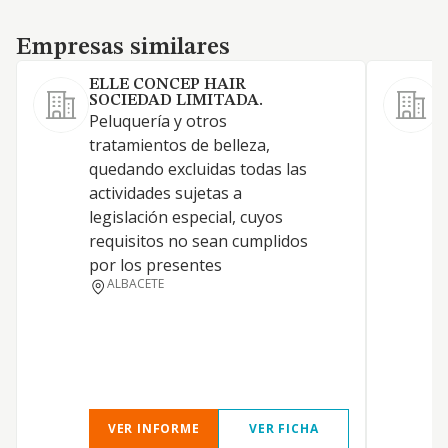
Empresas similares
Empresas similares
ELLE CONCEP HAIR
SOCIEDAD LIMITADA.
Peluquería y otros
l
tratamientos de belleza,
p
quedando excluidas todas las
c
actividades sujetas a
y
legislación especial, cuyos
e
requisitos no sean cumplidos
m
por los presentes
c
ALBACETE
e
b
l
t
VER INFORME
VER FICHA