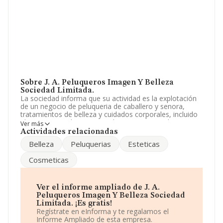
Sobre J. A. Peluqueros Imagen Y Belleza
Sociedad Limitada.
La sociedad informa que su actividad es la explotación
de un negocio de peluqueria de caballero y senora,
tratamientos de belleza y cuidados corporales, incluido
el tratamiento de rayos uva; la compraventa de
Ver más
productos de peluqueria, estetica y cosmetica; la f. La
Actividades relacionadas
empresa es una Sociedad Limitada. Clasifica su
Belleza
Peluquerias
Esteticas
actividad CNAE como '%cnae%', código 9621. La
empresa no tiene actividad en mercados exteriores.
Cosmeticas
Ha contado con el mismo número de empleados y
teniendo en cuenta la información disponible en
INFORMA, ha dispuesto de un número de empleados
Ver el informe ampliado de J. A.
por encima de la media de sector.
Peluqueros Imagen Y Belleza Sociedad
Limitada. ¡Es gratis!
Es posible ponerse en contacto con la empresa a través
Regístrate en eInforma y te regalamos el
del teléfono 967345362.
Informe Ampliado de esta empresa.