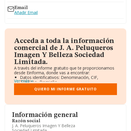
Email
Añadir Email
Acceda a toda la información
comercial de J. A. Peluqueros
Imagen Y Belleza Sociedad
Limitada.
A través del informe gratuito que te proporcionamos
desde Einforma, donde vas a encontrar:
Datos identificativos: Denominación, CIF,
Ver más
Teléfono, Domicilio.
Informe Mercantil Completo (BORME).
QUIERO MI INFORME GRATUITO
Gráficos de Evolución Ventas y Empleados.
Consejo de Administración y Administradores.
Directivos y Ejecutivos.
Accionistas.
Participaciones y Vinculaciones en otras empresas.
Información general
Artículos de prensa publicados sobre la empresa.
Información oficial y registral complementaria.
Razón social
J. A. Peluqueros Imagen Y Belleza
Sociedad Limitada.