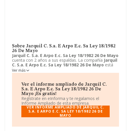
Sobre Jarquil C. S.a. E Arpo E.c. Sa Ley 18/1982
26 De Mayo
Jarquil C. S.a. E Arpo E.c. Sa Ley 18/1982 26 De Mayo
cuenta con 2 años a sus espaldas. La compañía
Jarquil
C. S.a. E Arpo E.c. Sa Ley 18/1982 26 De Mayo
está
localizada en Avenida san Francisco Javier, 9 - PLANTA
Ver más
2 MOD 25. Su actividad CNAE se ubica dentro de 9499 -
Otras actividades asociativas n.c.o.p..
Jarquil C. S.a. E
Arpo E.c. Sa Ley 18/1982 26 De Mayo
tiene un modelo
Ver el informe ampliado de Jarquil C.
de sociedad Unión temporal de empresas.
S.a. E Arpo E.c. Sa Ley 18/1982 26 De
Mayo ¡Es gratis!
Regístrate en eInforma y te regalamos el
Informe Ampliado de esta empresa.
VER INFORME AMPLIADO DE JARQUIL C.
S.A. E ARPO E.C. SA LEY 18/1982 26 DE
MAYO