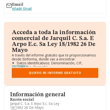
Email
Añadir Email
Acceda a toda la información
comercial de Jarquil C. S.a. E
Arpo E.c. Sa Ley 18/1982 26 De
Mayo
A través del informe gratuito que te proporcionamos
desde Einforma, donde vas a encontrar:
Datos identificativos: Denominación, CIF,
Ver más
Teléfono, Domicilio.
Informe Mercantil Completo (BORME).
QUIERO MI INFORME GRATUITO
Gráficos de Evolución Ventas y Empleados.
Consejo de Administración y Administradores.
Directivos y Ejecutivos.
Accionistas.
Participaciones y Vinculaciones en otras empresas.
Información general
Artículos de prensa publicados sobre la empresa.
Información oficial y registral complementaria.
Razón social
Jarquil C. S.a. E Arpo E.c. Sa Ley
18/1982 26 De Mayo