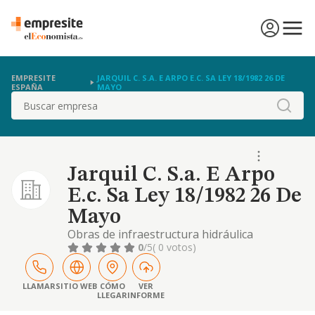
EMPRESITE
JARQUIL C. S.A. E ARPO E.C. SA LEY 18/1982 26 DE
ESPAÑA
MAYO
Buscar
Jarquil C. S.a. E Arpo
E.c. Sa Ley 18/1982 26 De
Mayo
Obras de infraestructura hidráulica
necesarias para el abastecimiento con agua
0
/5
( 0 votos)
desalada a la población de el ejido,
LLAMAR
SITIO WEB
CÓMO
VER
LLEGAR
INFORME