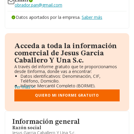
Email
obrador.pan@gmail.com
Datos aportados por la empresa.
Saber más
Acceda a toda la información
comercial de Jesus Garcia
Caballero Y Una S.c.
A través del informe gratuito que te proporcionamos
desde Einforma, donde vas a encontrar:
Datos identificativos: Denominación, CIF,
Teléfono, Domicilio.
Informe Mercantil Completo (BORME).
Ver más
Gráficos de Evolución Ventas y Empleados.
Consejo de Administración y Administradores.
QUIERO MI INFORME GRATUITO
Directivos y Ejecutivos.
Accionistas.
Participaciones y Vinculaciones en otras empresas.
Artículos de prensa publicados sobre la empresa.
Información oficial y registral complementaria.
Información general
Razón social
Jesus Garcia Caballero Y Una S.c.