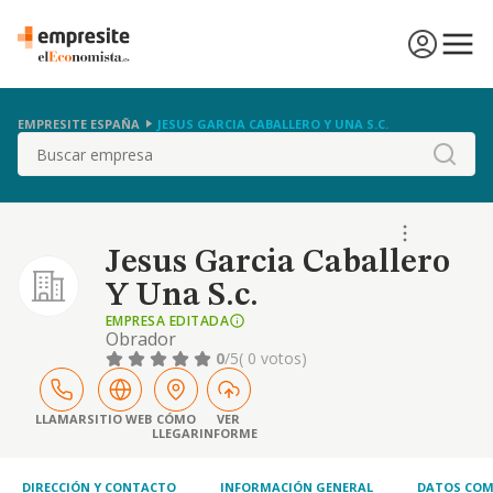
EMPRESITE ESPAÑA
JESUS GARCIA CABALLERO Y UNA S.C.
Buscar
Jesus Garcia Caballero
Y Una S.c.
EMPRESA EDITADA
Obrador
0
/5
( 0 votos)
LLAMAR
SITIO WEB
CÓMO
VER
LLEGAR
INFORME
DIRECCIÓN Y CONTACTO
INFORMACIÓN GENERAL
DATOS COM