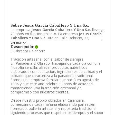
Sobre Jesus Garcia Caballero Y Una S.c.
La empresa
Jesus Garcia Caballero Y Una S.c.
lleva ya
29 años en funcionamiento. La empresa
Jesus Garcia
Caballero Y Una S.c.
sita en Calle Bebricio, 33,
Calahorra, la Rioja. La actividad CNAE de esta compañía
Ver más
es 4724 - Comercio al por menor de pan, productos de
Descripción
panadería y confitería. La web de la empresa
Jesus
El Obrador Calahorra
Garcia Caballero Y Una S.c.
es
http://www.elobradorcalahorra.es
.
Tradición artesanal con el sabor de siempre
En Panadería El Obrador trabajamos cada día con una
filosofía sencilla: ofrecer productos auténticos
elaborados con dedicación, ingredientes de calidad y el
cuidado que caracteriza a la panadería tradicional.
Somos una empresa familiar que nació en agosto de
1996 y que este año celebra 30 años de actividad,
manteniendo viva la tradición artesanal y el
compromiso con nuestros clientes.
Desde nuestro propio obrador en Calahorra,
comenzamos cada mañana elaborando pan recién
horneado, bollería artesanal y repostería tradicional
siguiendo procesos que respetan los tiempos y el sabor