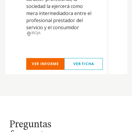
sociedad la ejercerá como
P
mera intermediadora entre el
E
profesional prestador del
A
servicio y el consumidor
RIOJA
VER INFORME
VER FICHA
Preguntas