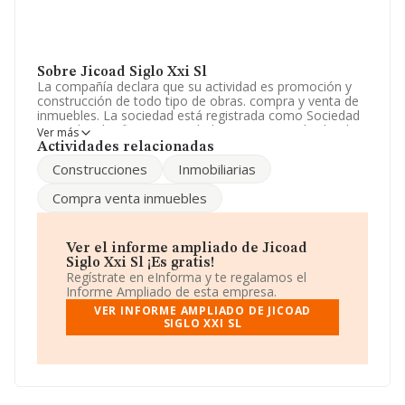
Sobre Jicoad Siglo Xxi Sl
La compañía declara que su actividad es promoción y
construcción de todo tipo de obras. compra y venta de
inmuebles. La sociedad está registrada como Sociedad
Limitada. Clasifica su actividad CNAE como 'Alquiler de
Ver más
bienes inmobiliarios por cuenta propia', código 6820. La
Actividades relacionadas
empresa no tiene actividad en mercados exteriores.
Construcciones
Inmobiliarias
Su teléfono es 973750772.
Compra venta inmuebles
La sociedad española
Jicoad Siglo Xxi S.L
, B50805902,
tiene domicilio fiscal en Calle Mossen Cinto Verdaguer
núm. 26 2 1, (25110), Alpicat, en Lleida, Cataluña.
Ver el informe ampliado de Jicoad
Siglo Xxi Sl ¡Es gratis!
Con los datos a disposición de INFORMA sobre 133.656
Regístrate en eInforma y te regalamos el
empresas pertenecientes al sector, en el ámbito
Informe Ampliado de esta empresa.
nacional la facturación alcanza la cifra de 23.044
VER INFORME AMPLIADO DE JICOAD
millones de euros y la media entre todas las compañías
SIGLO XXI SL
es de 172 mil euros de ventas en 2025. En relación con
la información de la provincia de Lleida, en la base de
datos INFORMA constan 1458 empresas, con ventas en
el año 2025 de 86 millones de euros. Como información
adicional de interés, la media de empleados de las
empresas es de 1; la antigüedad alcanza los 24 años