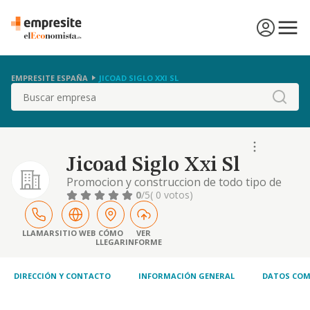
EMPRESITE ESPAÑA
JICOAD SIGLO XXI SL
Buscar
Jicoad Siglo Xxi Sl
Promocion y construccion de todo tipo de
obras. compra y venta de inmuebles.
0
/5
( 0 votos)
LLAMAR
SITIO WEB
CÓMO
VER
LLEGAR
INFORME
DIRECCIÓN Y CONTACTO
INFORMACIÓN GENERAL
DATOS COM