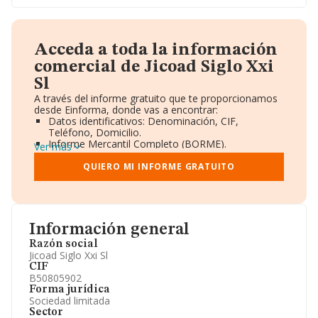
Acceda a toda la información
comercial de Jicoad Siglo Xxi
Sl
A través del informe gratuito que te proporcionamos
desde Einforma, donde vas a encontrar:
Datos identificativos: Denominación, CIF,
Teléfono, Domicilio.
Informe Mercantil Completo (BORME).
Ver más
Gráficos de Evolución Ventas y Empleados.
Consejo de Administración y Administradores.
QUIERO MI INFORME GRATUITO
Directivos y Ejecutivos.
Accionistas.
Participaciones y Vinculaciones en otras empresas.
Artículos de prensa publicados sobre la empresa.
Información oficial y registral complementaria.
Información general
Razón social
Jicoad Siglo Xxi Sl
CIF
B50805902
Forma jurídica
Sociedad limitada
Sector