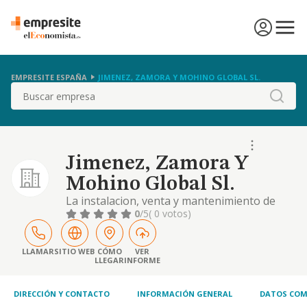
EMPRESITE ESPAÑA
JIMENEZ, ZAMORA Y MOHINO GLOBAL SL.
Buscar
Jimenez, Zamora Y
Mohino Global Sl.
La instalacion, venta y mantenimiento de
instalaciones de climatizacion, fontaneria,
0
/5
( 0 votos)
calefaccion y aire acondicionado
LLAMAR
SITIO WEB
CÓMO
VER
LLEGAR
INFORME
DIRECCIÓN Y CONTACTO
INFORMACIÓN GENERAL
DATOS COM