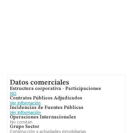
información sobre Murcia, en la base de datos
INFORMA constan 1022 empresas, con ventas de hasta
249 millones de euros. Por último, con el fin de ampliar
la información relativa al ámbito de la empresa, la
media de empleados es de 3; la antigüedad alcanza los
19 años desde la constitución.
Datos comerciales
Estructura corporativa - Participaciones
NO
Contratos Públicos Adjudicados
Ver Información
Incidencias de Fuentes Públicas
Ver Información
Operaciones Internacionales
No constan
Grupo Sector
Construcción y actividades inmobiliarias