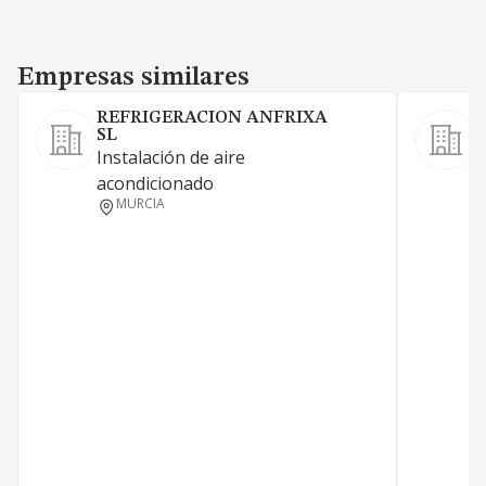
Empresas similares
Empresas similares
REFRIGERACION ANFRIXA
SL
Instalación de aire
I
acondicionado
a
MURCIA
a
i