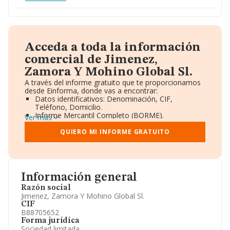
Acceda a toda la información
comercial de Jimenez,
Zamora Y Mohino Global Sl.
A través del informe gratuito que te proporcionamos
desde Einforma, donde vas a encontrar:
Datos identificativos: Denominación, CIF,
Teléfono, Domicilio.
Informe Mercantil Completo (BORME).
Ver más
Gráficos de Evolución Ventas y Empleados.
Consejo de Administración y Administradores.
QUIERO MI INFORME GRATUITO
Directivos y Ejecutivos.
Accionistas.
Participaciones y Vinculaciones en otras empresas.
Artículos de prensa publicados sobre la empresa.
Información oficial y registral complementaria.
Información general
Razón social
Jimenez, Zamora Y Mohino Global Sl.
CIF
B88705652
Forma jurídica
Sociedad limitada