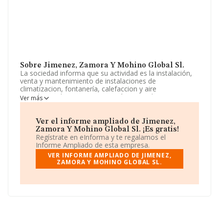
Sobre Jimenez, Zamora Y Mohino Global Sl.
La sociedad informa que su actividad es la instalación,
venta y mantenimiento de instalaciones de
climatizacion, fontanería, calefaccion y aire
acondicionado. La empresa está registrada como
Ver más
Sociedad Limitada. Tiene CNAE: 4322 - 'Fontanería,
instalaciones de sistemas de calefacción y aire
acondicionado'. La empresa no tiene actividad en
Ver el informe ampliado de Jimenez,
mercados exteriores.
Zamora Y Mohino Global Sl. ¡Es gratis!
Regístrate en eInforma y te regalamos el
La empresa española
Jiménez, Zamora y Mohino
Informe Ampliado de esta empresa.
Global S.L
, con NIF B88705652, se encuentra en Plaza
VER INFORME AMPLIADO DE JIMENEZ,
Constitucion (el Palmar) núm. 4 Bj, (30120), en el
ZAMORA Y MOHINO GLOBAL SL.
municipio de El Palmar O Lugar De Don Juan, Murcia.
Con los datos a disposición de INFORMA sobre 30.641
empresas pertenecientes al sector, a nivel nacional la
facturación asciende a 9.687 millones de euros y se
calcula un promedio de facturación de 316 mil euros
entre todas las compañías. Teniendo en cuenta la