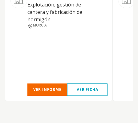
Explotación, gestión de
m
cantera y fabricación de
c
hormigón.
P
MURCIA
S
a
c
c
e
s
c
VER INFORME
VER FICHA