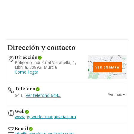
Dirección y contacto
Dirección
Poligono Industrial Vistabella, 1,
Librilla, 30892, Murcia
VER EN MAPA
Como llegar
Teléfono
Ver más
644...
Ver teléfono 644...
606...
Web
Ver teléfono 606...
www.jjg-works-maquinaria.com
Email
info@jjgworksmaquinaria.com