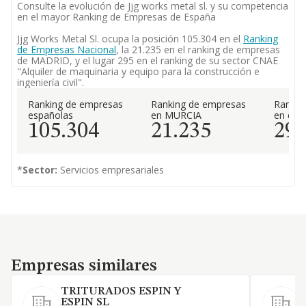
Consulte la evolución de Jjg works metal sl. y su competencia
en el mayor Ranking de Empresas de España
Jjg Works Metal Sl. ocupa la posición 105.304 en el
Ranking
de Empresas Nacional
, la 21.235 en el ranking de empresas
de MADRID, y el lugar 295 en el ranking de su sector CNAE
"Alquiler de maquinaria y equipo para la construcción e
ingeniería civil".
Ranking de empresas
Ranking de empresas
Rankin
españolas
en MURCIA
en el 
105.304
21.235
29
*
Sector:
Servicios empresariales
Empresas similares
Empresas similares
TRITURADOS ESPIN Y
J
ESPIN SL
A