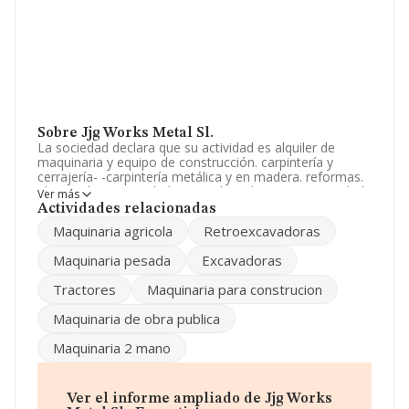
Sobre Jjg Works Metal Sl.
La sociedad declara que su actividad es alquiler de
maquinaria y equipo de construcción. carpintería y
cerrajería- -carpintería metálica y en madera. reformas.
el cnae de su actividad principal es el 7732. La sociedad
Ver más
está inscrita en el Registro Mercantil como Sociedad
Actividades relacionadas
Limitada. Su CNAE corresponde a 7732 con código
Maquinaria agricola
Retroexcavadoras
'Alquiler de maquinaria y equipo para la construcción e
ingeniería civil'. La empresa no tiene actividad en
Maquinaria pesada
Excavadoras
mercados exteriores.
Tractores
Maquinaria para construcion
Atendiendo a los datos disponibles en INFORMA, ese
número ha estado por encima de la media de sector.
Maquinaria de obra publica
Dentro del ranking de empresas elaborado por
Maquinaria 2 mano
INFORMA, atendiendo a los niveles de facturación,
podemos decir de la compañía que: en 2025 la empresa
ha caído 108 puestos a nivel sectorial pasando a ocupar
la posición 295, frente a la 187 del año anterior. En el
Ver el informe ampliado de Jjg Works