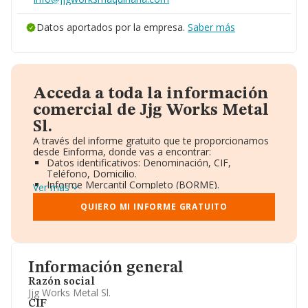
Datos aportados por la empresa.
Saber más
Acceda a toda la información
comercial de Jjg Works Metal
Sl.
A través del informe gratuito que te proporcionamos
desde Einforma, donde vas a encontrar:
Datos identificativos: Denominación, CIF,
Teléfono, Domicilio.
Informe Mercantil Completo (BORME).
Ver más
Gráficos de Evolución Ventas y Empleados.
Consejo de Administración y Administradores.
QUIERO MI INFORME GRATUITO
Directivos y Ejecutivos.
Accionistas.
Participaciones y Vinculaciones en otras empresas.
Artículos de prensa publicados sobre la empresa.
Información oficial y registral complementaria.
Información general
Razón social
Jjg Works Metal Sl.
CIF