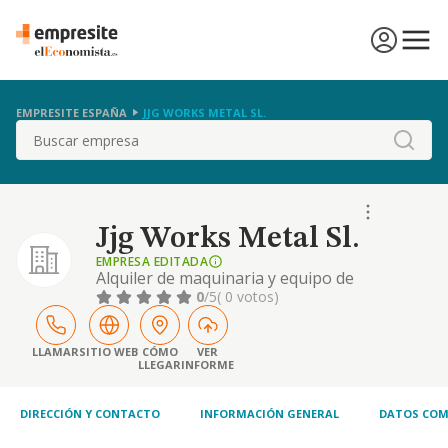
EMPRESITE ESPAÑA
JJG WORKS METAL SL.
Buscar
Jjg Works Metal Sl.
EMPRESA EDITADA
Alquiler de maquinaria y equipo de
construcción. carpintería y cerrajería- -
0
/5
( 0 votos)
carpintería metálica y en madera. reformas.
el cnae de su actividad principal es el 7732.
LLAMAR
SITIO WEB
CÓMO
VER
LLEGAR
INFORME
DIRECCIÓN Y CONTACTO
INFORMACIÓN GENERAL
DATOS COM