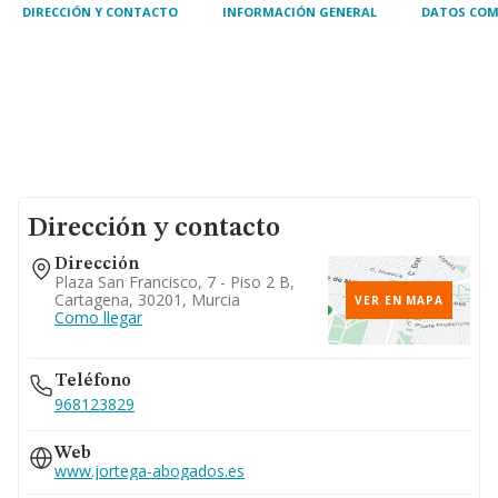
las activida
DIRECCIÓN Y CONTACTO
INFORMACIÓN GENERAL
DATOS COM
Dirección y contacto
Dirección
Plaza San Francisco, 7 - Piso 2 B,
Cartagena, 30201, Murcia
VER EN MAPA
Como llegar
Teléfono
968123829
Web
www.jortega-abogados.es