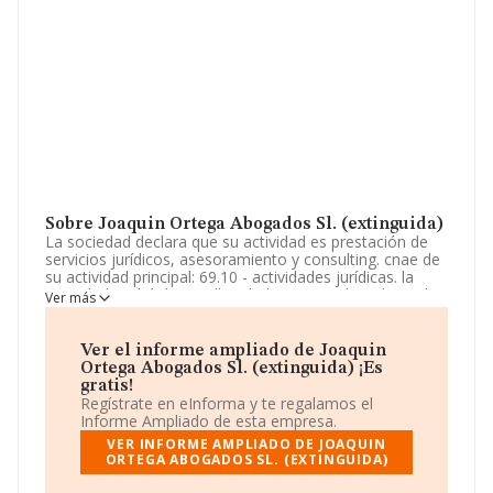
Sobre Joaquin Ortega Abogados Sl. (extinguida)
La sociedad declara que su actividad es prestación de
servicios jurídicos, asesoramiento y consulting. cnae de
su actividad principal: 69.10 - actividades jurídicas. la
sociedad podrá desarrollar el objeto social mediante la
Ver más
titularidad de acciones o de participaciones en
sociedades con objeto idéntico o análogo. si alguna de
las activida. La empresa aparece inscrita en el Registro
Ver el informe ampliado de Joaquin
Mercantil como Sociedad Limitada. Clasifica su actividad
Ortega Abogados Sl. (extinguida) ¡Es
CNAE como 'Actividades jurídicas', código 6910. No
gratis!
realiza actividad de importación y/o exportación.
Regístrate en eInforma y te regalamos el
Informe Ampliado de esta empresa.
Su teléfono es 968123829 y el correo electrónico es
VER INFORME AMPLIADO DE JOAQUIN
jortega@jortega-abogados.es
. Puedes consultar su
ORTEGA ABOGADOS SL. (EXTINGUIDA)
página web aquí:
www.jortega-abogados.es
.