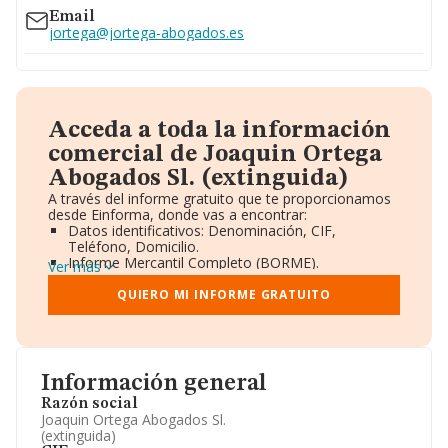
Email
jortega@jortega-abogados.es
Acceda a toda la información
comercial de Joaquin Ortega
Abogados Sl. (extinguida)
A través del informe gratuito que te proporcionamos
desde Einforma, donde vas a encontrar:
Datos identificativos: Denominación, CIF,
Teléfono, Domicilio.
Informe Mercantil Completo (BORME).
Ver más
Gráficos de Evolución Ventas y Empleados.
Consejo de Administración y Administradores.
QUIERO MI INFORME GRATUITO
Directivos y Ejecutivos.
Accionistas.
Participaciones y Vinculaciones en otras empresas.
Artículos de prensa publicados sobre la empresa.
Información oficial y registral complementaria.
Información general
Razón social
Joaquin Ortega Abogados Sl.
(extinguida)