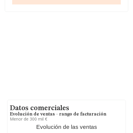
La empresa española
Joaquin Ortega Abogados S.L.
(extinguida)
, NIF B02793776, se encuentra en Plaza
San Francisco núm. 7 Piso 2 B, (30201), Cartagena,
Murcia.
En relación con el sector y disponiendo de los datos de
hasta 28.106 empresas, a nivel nacional la facturación
asciende a 6.338 millones de euros y la media entre
todas las compañías es de 225 mil euros de ventas en
2024. En cuanto a la información relativa a la provincia
de Murcia, en la base de datos de INFORMA aparecen
742 empresas, con ventas en el año 2024 de 57
millones de euros. Como información adicional de
interés, la media de empleados es de 2; la antigüedad
alcanza los 14 años desde la constitución.
Datos comerciales
Evolución de ventas - rango de facturación
Menor de 300 mil €
Evolución de las ventas