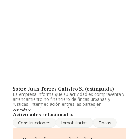
Sobre Juan Torres Galisteo Sl (extinguida)
La empresa informa que su actividad es compraventa y
arrendamiento no financiero de fincas urbanas y
rústicas, intermediación entres las partes en
operaciones de esta naturaleza promoción,
Ver más
construcción y venta de inmuebles prestación de
Actividades relacionadas
servicios de asesorami. La empresa es una Sociedad
Construcciones
Inmobiliarias
Fincas
Limitada. Clasifica su actividad CNAE como 'Agentes de
la propiedad inmobiliaria', código 6831. No realiza
actividad de importación y/o exportación.