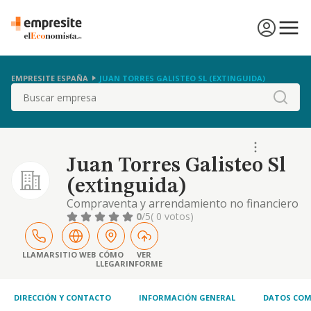
EMPRESITE ESPAÑA
JUAN TORRES GALISTEO SL (EXTINGUIDA)
Buscar
Juan Torres Galisteo Sl
(extinguida)
Compraventa y arrendamiento no financiero
de fincas urbanas y rusticas, intermediacion
0
/5
( 0 votos)
entres las partes en operaciones de esta
naturaleza promocion, construccion y venta
de inmuebles prestacion de servicios de
LLAMAR
SITIO WEB
CÓMO
VER
LLEGAR
INFORME
asesorami
DIRECCIÓN Y CONTACTO
INFORMACIÓN GENERAL
DATOS COM