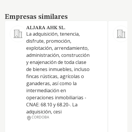
Empresas similares
Empresas similares
ALJARA AHK SL.
La adquisición, tenencia,
L
disfrute, promoción,
-
explotación, arrendamiento,
a
administración, construcción
t
y enajenación de toda clase
c
de bienes inmuebles, incluso
r
fincas rústicas, agrícolas o
p
ganaderas, así como la
d
intermediación en
c
operaciones inmobiliarias -
d
CNAE: 68.10 y 68.20-. La
e
adquisición, cesi
l
CORDOBA