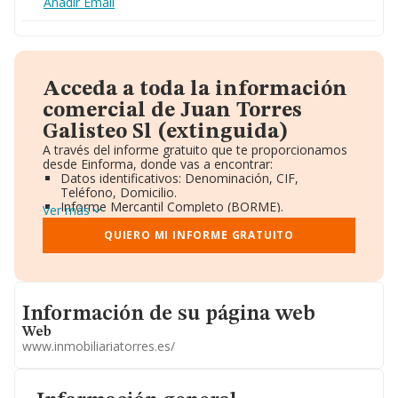
Añadir Email
Acceda a toda la información
comercial de Juan Torres
Galisteo Sl (extinguida)
A través del informe gratuito que te proporcionamos
desde Einforma, donde vas a encontrar:
Datos identificativos: Denominación, CIF,
Teléfono, Domicilio.
Informe Mercantil Completo (BORME).
Ver más
Gráficos de Evolución Ventas y Empleados.
Consejo de Administración y Administradores.
QUIERO MI INFORME GRATUITO
Directivos y Ejecutivos.
Accionistas.
Participaciones y Vinculaciones en otras empresas.
Artículos de prensa publicados sobre la empresa.
Informacion de su página web
Información oficial y registral complementaria.
Información de su página web
Web
www.inmobiliariatorres.es/