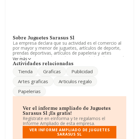
Sobre Juguetes Sarasus Sl
La empresa declara que su actividad es el comercio al
por mayor y menor de juguetes, artículos de deporte,
prendas deportivas, artículos de papeleria y artes
graficas así como de regalo. La sociedad está registrada
Ver más
como Sociedad Limitada. Su actividad CNAE es
Actividades relacionadas
'Comercio al por menor de artículos deportivos en
Tienda
Graficas
Publicidad
establecimientos especializados' con código 4764. La
empresa es importadora.
Artes graficas
Articulos regalo
Ha contado con el mismo número de empleados y
Papelerias
teniendo en cuenta la información a disposición de
INFORMA, ha contado con un número de empleados
inferior a la media de sector.
Ver el informe ampliado de Juguetes
Acerca de la información en los distintos rankings: en
Sarasus Sl ¡Es gratis!
2025, en la clasificación del sector, la empresa se ha
Regístrate en eInforma y te regalamos el
colocado 20 puestos más abajo y su posición actual es
Informe Ampliado de esta empresa.
391 (el año anterior estaba en 371). Antes de la
VER INFORME AMPLIADO DE JUGUETES
compañía, en el ranking del sector, están empresas
SARASUS SL
como:
Xoguetes Brinca, S.L
y
Xogotel S.L
; algunas de