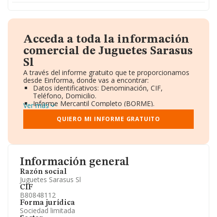
Acceda a toda la información
comercial de Juguetes Sarasus
Sl
A través del informe gratuito que te proporcionamos
desde Einforma, donde vas a encontrar:
Datos identificativos: Denominación, CIF,
Teléfono, Domicilio.
Informe Mercantil Completo (BORME).
Ver más
Gráficos de Evolución Ventas y Empleados.
Consejo de Administración y Administradores.
QUIERO MI INFORME GRATUITO
Directivos y Ejecutivos.
Accionistas.
Participaciones y Vinculaciones en otras empresas.
Artículos de prensa publicados sobre la empresa.
Información oficial y registral complementaria.
Información general
Razón social
Juguetes Sarasus Sl
CIF
B80848112
Forma jurídica
Sociedad limitada