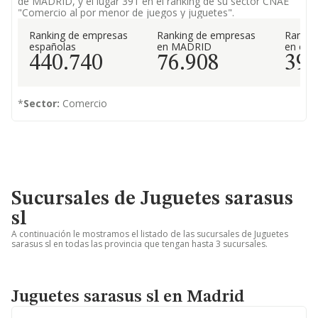
de MADRID, y el lugar 391 en el ranking de su sector CNAE
"Comercio al por menor de juegos y juguetes".
Ranking de empresas
Ranking de empresas
Rankin
españolas
en MADRID
en el 
440.740
76.908
39
*
Sector:
Comercio
Sucursales de Juguetes sarasus
sl
A continuación le mostramos el listado de las sucursales de Juguetes
sarasus sl en todas las provincia que tengan hasta 3 sucursales.
Juguetes sarasus sl en Madrid