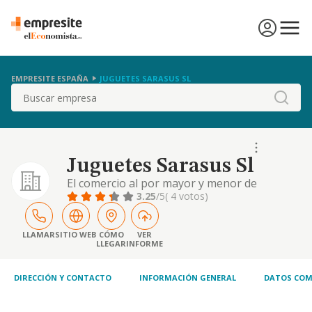
EMPRESITE ESPAÑA
JUGUETES SARASUS SL
Buscar
Juguetes Sarasus Sl
El comercio al por mayor y menor de
juguetes, articulos de deporte, prendas
3.25
/5
( 4 votos)
deportivas, articulos de papeleria y artes
graficas asi como de regalo.
LLAMAR
SITIO WEB
CÓMO
VER
LLEGAR
INFORME
DIRECCIÓN Y CONTACTO
INFORMACIÓN GENERAL
DATOS COM