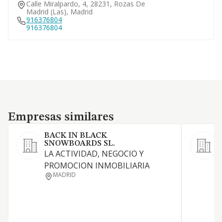
Calle Miralpardo, 4, 28231, Rozas De
Madrid (las), Madrid
916376804
916376804
Empresas similares
Empresas similares
BACK IN BLACK
SNOWBOARDS SL.
LA ACTIVIDAD, NEGOCIO Y
L
PROMOCION INMOBILIARIA
MADRID
C