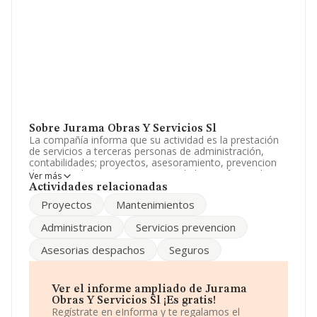
Sobre Jurama Obras Y Servicios Sl
La compañía informa que su actividad es la prestación
de servicios a terceras personas de administración,
contabilidades; proyectos, asesoramiento, prevencion
de riesgos; bien por si o a traves de los profesionales
Ver más
acreditados para ello. mantenimiento integral. La
Actividades relacionadas
empresa aparece inscrita en el Registro Mercantil como
Proyectos
Mantenimientos
Sociedad Limitada. Su CNAE corresponde a 4299 con
código 'Construcción de otros proyectos de ingeniería
Administracion
Servicios prevencion
civil n.c.o.p.'. No realiza actividad de importación y/o
exportación.
Asesorias despachos
Seguros
Ha tenido el mismo número de profesionales y
atendiendo a los datos disponibles en INFORMA, el
número de empleados de la compañía ha estado por
Ver el informe ampliado de Jurama
debajo de la media de sector.
Obras Y Servicios Sl ¡Es gratis!
Regístrate en eInforma y te regalamos el