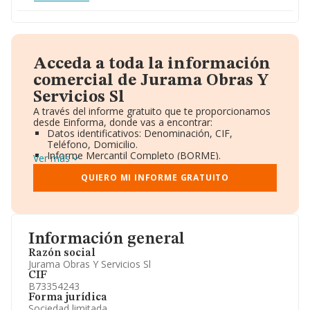
Acceda a toda la información
comercial de Jurama Obras Y
Servicios Sl
A través del informe gratuito que te proporcionamos
desde Einforma, donde vas a encontrar:
Datos identificativos: Denominación, CIF,
Teléfono, Domicilio.
Informe Mercantil Completo (BORME).
Ver más
Gráficos de Evolución Ventas y Empleados.
Consejo de Administración y Administradores.
QUIERO MI INFORME GRATUITO
Directivos y Ejecutivos.
Accionistas.
Participaciones y Vinculaciones en otras empresas.
Artículos de prensa publicados sobre la empresa.
Información oficial y registral complementaria.
Información general
Razón social
Jurama Obras Y Servicios Sl
CIF
B73354243
Forma jurídica
Sociedad limitada