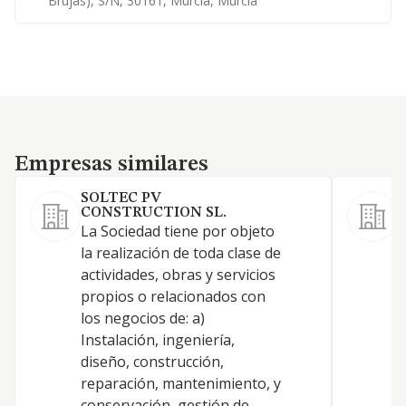
Brujas), S/n, 30161, Murcia, Murcia
Empresas similares
Empresas similares
SOLTEC PV
CONSTRUCTION SL.
La Sociedad tiene por objeto
la realización de toda clase de
actividades, obras y servicios
propios o relacionados con
los negocios de: a)
Instalación, ingeniería,
diseño, construcción,
reparación, mantenimiento, y
J
conservación, gestión de