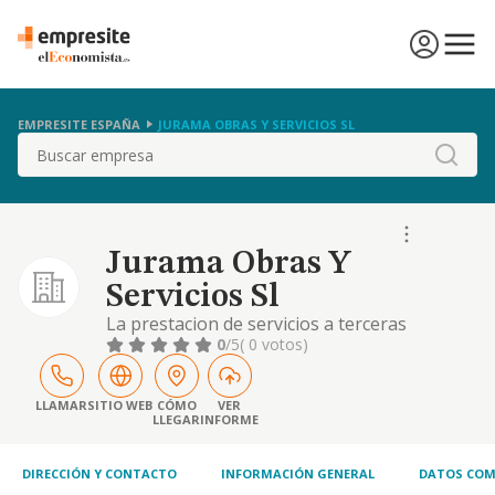
EMPRESITE ESPAÑA
JURAMA OBRAS Y SERVICIOS SL
Buscar
Jurama Obras Y
Servicios Sl
La prestacion de servicios a terceras
personas de administracion, contabilidades;
0
/5
( 0 votos)
proyectos, asesoramiento, prevencion de
riesgos; bien por si o a traves de los
profesionales acreditados para ello.
LLAMAR
SITIO WEB
CÓMO
VER
LLEGAR
INFORME
mantenimiento integral
DIRECCIÓN Y CONTACTO
INFORMACIÓN GENERAL
DATOS COM