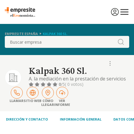
EMPRESITE ESPAÑA
KALPAK 360 SL.
Buscar
Kalpak 360 Sl.
A. la mediación en la prestación de servicios
de formación no reglada de todo tipo, tanto
0
/5
( 0 votos)
presencial como online. b. la constitución,
transmisión e inscripción de todo tipo de
sociedades en los registros
LLAMAR
SITIO WEB
CÓMO
VER
LLEGAR
INFORME
correspondientes. c. el transporte público
por carretera de toda clase de mercancías a
nivel nac
DIRECCIÓN Y CONTACTO
INFORMACIÓN GENERAL
DATOS COM