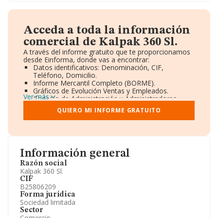
Acceda a toda la información
comercial de Kalpak 360 Sl.
A través del informe gratuito que te proporcionamos
desde Einforma, donde vas a encontrar:
Datos identificativos: Denominación, CIF,
Teléfono, Domicilio.
Informe Mercantil Completo (BORME).
Gráficos de Evolución Ventas y Empleados.
Ver más
Consejo de Administración y Administradores.
Directivos y Ejecutivos.
QUIERO MI INFORME GRATUITO
Accionistas.
Participaciones y Vinculaciones en otras empresas.
Artículos de prensa publicados sobre la empresa.
Información oficial y registral complementaria.
Información general
Razón social
Kalpak 360 Sl.
CIF
B25806209
Forma jurídica
Sociedad limitada
Sector
Comercio