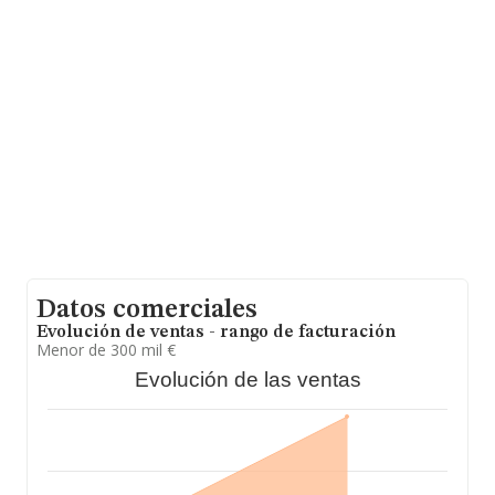
La sociedad
Kalpak 360 S.L
, B25806209, tiene su
domicilio social establecido en Avenida Artesa núm. 2
Bj, (25001), Lleida, Cataluña.
En relación con el sector y disponiendo de los datos de
hasta 35.522 empresas, a nivel nacional la facturación
asciende a 14.930 millones de euros y el promedio de la
facturación de ventas entre todas las compañías
asciende a los 420 mil euros. En relación con la
información de la provincia de Lleida, en la base de
datos INFORMA constan 239 empresas, con ventas en
2024 de hasta 93 millones de euros. Para aportar
ulterior información de interés en el ámbito sectorial, la
media de empleados es de 2. La media de antigüedad
desde la constitución es de 12 años.
Datos comerciales
Evolución de ventas - rango de facturación
Menor de 300 mil €
Evolución de las ventas