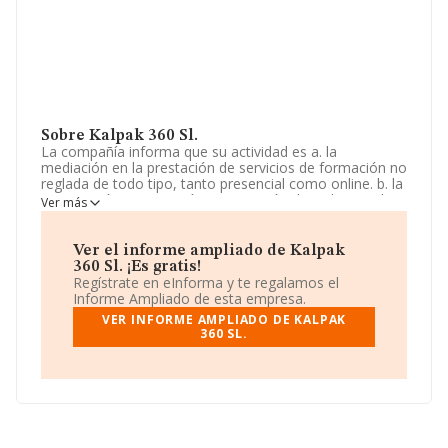
Sobre Kalpak 360 Sl.
La compañía informa que su actividad es a. la
mediación en la prestación de servicios de formación no
reglada de todo tipo, tanto presencial como online. b. la
constitución, transmisión e inscripción de todo tipo de
Ver más
sociedades en los registros correspondientes. c. el
transporte público por carretera de toda clase de
mercancías a nivel nac. La empresa aparece inscrita en
Ver el informe ampliado de Kalpak
el Registro Mercantil como Sociedad Limitada. La
360 Sl. ¡Es gratis!
actividad de referencia CNAE corresponde a
Regístrate en eInforma y te regalamos el
'Intermediarios del comercio de productos diversos',
Informe Ampliado de esta empresa.
cuyo Código es 4619. La sociedad no tiene actividad en
VER INFORME AMPLIADO DE KALPAK
mercados exteriores.
360 SL.
La plantilla permanece igual y según los datos a
disposición de INFORMA, ha tenido un número de
empleados por debajo de la media de sector.
Su email es
info@kalpak.es
.