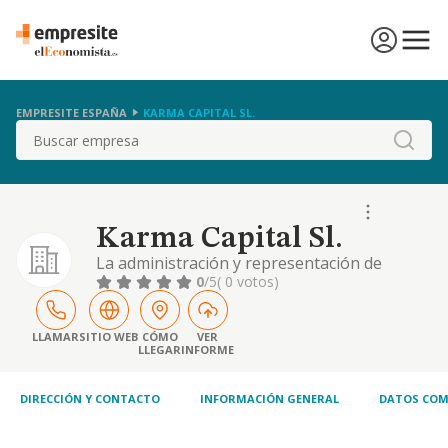
EMPRESITE ESPAÑA
KARMA CAPITAL SL.
Buscar
Karma Capital Sl.
La administración y representación de
sociedades mercantiles, y la gestión de sus
0
/5
( 0 votos)
negocios
LLAMAR
SITIO WEB
CÓMO
VER
LLEGAR
INFORME
DIRECCIÓN Y CONTACTO
INFORMACIÓN GENERAL
DATOS COM