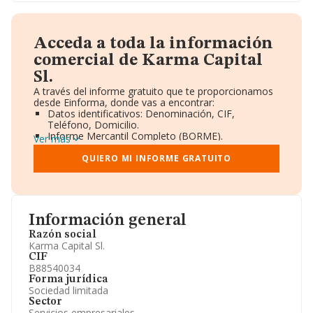
Acceda a toda la información
comercial de Karma Capital
Sl.
A través del informe gratuito que te proporcionamos
desde Einforma, donde vas a encontrar:
Datos identificativos: Denominación, CIF,
Teléfono, Domicilio.
Informe Mercantil Completo (BORME).
Ver más
Gráficos de Evolución Ventas y Empleados.
Consejo de Administración y Administradores.
QUIERO MI INFORME GRATUITO
Directivos y Ejecutivos.
Accionistas.
Participaciones y Vinculaciones en otras empresas.
Artículos de prensa publicados sobre la empresa.
Información oficial y registral complementaria.
Información general
Razón social
Karma Capital Sl.
CIF
B88540034
Forma jurídica
Sociedad limitada
Sector
Servicios empresariales