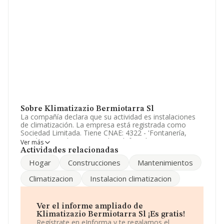
Sobre Klimatizazio Bermiotarra Sl
La compañía declara que su actividad es instalaciones
de climatización. La empresa está registrada como
Sociedad Limitada. Tiene CNAE: 4322 - 'Fontanería,
instalaciones de sistemas de calefacción y aire
Ver más
acondicionado'. La compañía no tiene actividad en
Actividades relacionadas
mercados exteriores.
Hogar
Construcciones
Mantenimientos
Los empleados se han reducido un 12% y según las
Climatizacion
Instalacion climatizacion
cifras existentes en la base de datos de INFORMA, el
número de empleados ha estado por encima de la
media de sector.
Ver el informe ampliado de
Acerca de la información en los distintos rankings: en
Klimatizazio Bermiotarra Sl ¡Es gratis!
2025, en la clasificación del sector, la empresa se ha
Regístrate en eInforma y te regalamos el