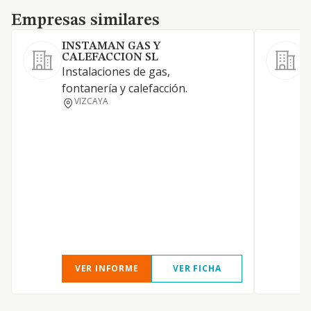
Empresas similares
Empresas similares
INSTAMAN GAS Y
CALEFACCION SL
Instalaciones de gas,
I
fontanería y calefacción.
m
VIZCAYA
c
,
p
VER INFORME
VER FICHA