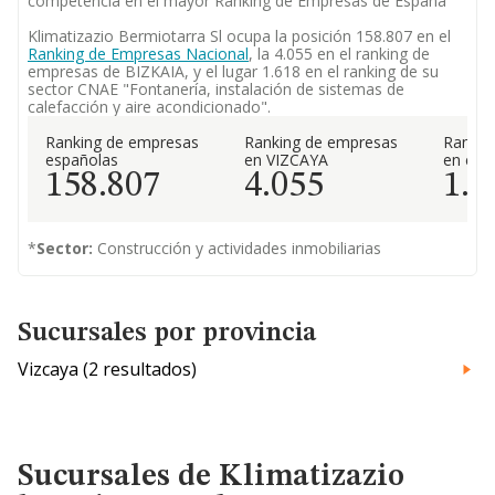
competencia en el mayor Ranking de Empresas de España
Klimatizazio Bermiotarra Sl ocupa la posición 158.807 en el
Ranking de Empresas Nacional
, la 4.055 en el ranking de
empresas de BIZKAIA, y el lugar 1.618 en el ranking de su
sector CNAE "Fontanería, instalación de sistemas de
calefacción y aire acondicionado".
Ranking de empresas
Ranking de empresas
Rankin
españolas
en VIZCAYA
en el 
158.807
4.055
1.6
*
Sector:
Construcción y actividades inmobiliarias
Sucursales por provincia
Vizcaya (2 resultados)
Sucursales de Klimatizazio