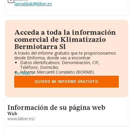
larrialdiak@kliber.es
Acceda a toda la información
comercial de Klimatizazio
Bermiotarra Sl
A través del informe gratuito que te proporcionamos
desde Einforma, donde vas a encontrar:
Datos identificativos: Denominación, CIF,
Teléfono, Domicilio.
Informe Mercantil Completo (BORME).
Ver más
Gráficos de Evolución Ventas y Empleados.
Consejo de Administración y Administradores.
QUIERO MI INFORME GRATUITO
Directivos y Ejecutivos.
Accionistas.
Participaciones y Vinculaciones en otras empresas.
Artículos de prensa publicados sobre la empresa.
Informacion de su página web
Información oficial y registral complementaria.
Información de su página web
Web
www.kliber.es/