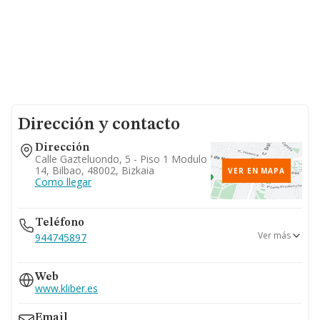
Dirección y contacto
Dirección
Calle Gazteluondo, 5 - Piso 1 Modulo
14, Bilbao, 48002, Bizkaia
VER EN MAPA
Como llegar
Teléfono
Ver más
944745897
946883016
Web
946187277
www.kliber.es
Email