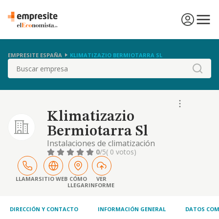
EMPRESITE ESPAÑA
KLIMATIZAZIO BERMIOTARRA SL
Buscar
Klimatizazio
Bermiotarra Sl
Instalaciones de climatización
0
/5
( 0 votos)
LLAMAR
SITIO WEB
CÓMO
VER
LLEGAR
INFORME
DIRECCIÓN Y CONTACTO
INFORMACIÓN GENERAL
DATOS COM