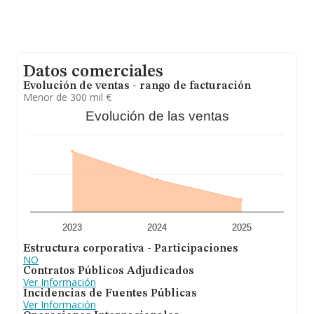
tarot,. Ha experimentado un retroceso en el ranking de
su sector (%cnae%). En cuanto a la posición en el
ranking nacional, la empresa ha perdido posiciones
frente al 2024.
Datos comerciales
Evolución de ventas - rango de facturación
Menor de 300 mil €
Evolución de las ventas
2023
2024
2025
Estructura corporativa - Participaciones
NO
Contratos Públicos Adjudicados
Ver Información
Incidencias de Fuentes Públicas
Ver Información