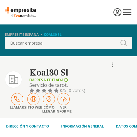
EMPRESITE ESPAÑA
KOAL80 SL
Buscar
Koal80 Sl
EMPRESA EDITADA
Servicio de tarot,
0
/5
( 0 votos)
LLAMAR
SITIO WEB
CÓMO
VER
LLEGAR
INFORME
DIRECCIÓN Y CONTACTO
INFORMACIÓN GENERAL
DATOS COM