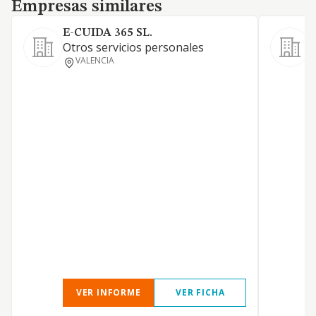
Empresas similares
Empresas similares
E-CUIDA 365 SL.
Otros servicios personales
VALENCIA
e
a
a
d
C
A
A
e
9
y
r
n
VER INFORME
VER FICHA