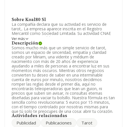
Sobre Koal80 Sl
La compañía declara que su actividad es servicio de
tarot,. La empresa aparece inscrita en el Registro
Mercantil como Sociedad Limitada. Su actividad CNAE
es '%cnae%' con código 9699. La empresa no tiene
Ver más
actividad en mercados exteriores.
Descripción
Somos mucho más que un simple servicio de tarot,
La plantilla permanece igual y según los datos a
somos un espacio de sinceridad, empatía y claridad
disposición de INFORMA, ha tenido un número de
creado por Miriam, una vidente y médium de
empleados por debajo de la media de sector.
nacimiento con más de 20 años de experiencia
ayudando a miles de personas a encontrar luz en sus
Dentro del ranking de empresas elaborado por
momentos más oscuros. Mientras otros negocios
INFORMA, atendiendo a los niveles de facturación de la
convierten tu deseo de saber en una interminable
empresa, se destaca que: la empresa ha retrocedido 91
cuenta de euros por minuto, nosotros decidimos
puestos en el ranking sectorial, pasando del 702 al 793.
romper las reglas desde el primer día, aquí no
Éstas son algunas de las empresas que la superan en el
encontrarás teleoperadoras que lean un guion, ni
ranking de sectores:
Rosich Representaciones S.L
y
precios que suben sin avisar, ni consultas eternas
Consultors de Gestio de Vic S.L
; algunas de las
diseñadas para vaciar tu bolsillo. Nuestra fórmula es tan
empresas que están por debajo en el ranking de
sencilla como revolucionaria: 5 euros por 15 minutos,
sectores son
Tecnofobia Iniciativas S.L
y
Fun And
con el tiempo controlado por nosotras mismas para
Factory Gift And Toys S.L
. En el ranking nacional, ha
que tú solo te preocupes de una cosa: abrir tu corazón.
bajado 31.163 puestos pasando del 365.525 al 396.688.
Actividades relacionadas
Se encuentran en una mejor posición las siguientes
Publicidad
Publicaciones
Tarot
empresas:
Autoescuela Roan S.L
y
Construccions I