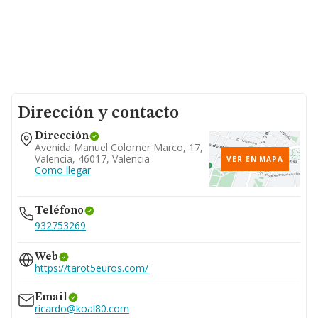
Dirección y contacto
Dirección
Avenida Manuel Colomer Marco, 17,
Valencia, 46017, Valencia
VER EN MAPA
Como llegar
Teléfono
932753269
Web
https://tarot5euros.com/
Email
ricardo@koal80.com