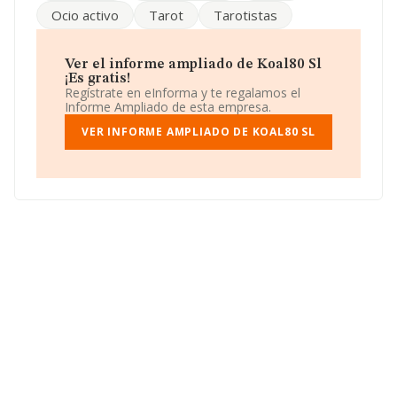
Reformes El Girones S.L
; entre las compañías que se
Ocio activo
Tarot
Tarotistas
colocan por detrás podemos encontrar:
Ikaia
Inversiones S.L
y
Aplicaciones de Informatica de
Aevigo S.L
. Ha retrocedido 1.627 puestos, pasando del
20.771 al 22.398 en el ranking provincial.
Ver el informe ampliado de Koal80 Sl
¡Es gratis!
Para ponerse en contacto con sus oficinas, la empresa
Regístrate en eInforma y te regalamos el
facilita el número de teléfono 932753269 y la dirección
Informe Ampliado de esta empresa.
de correo es
ricardo@koal80.com
. Su página web es
www.tarot5euros.com
VER INFORME AMPLIADO DE KOAL80 SL
.
La compañía
Koal80 S.L
, NIF B98179096, está situada
en Avenida Manuel Colomer Marco núm. 17 19, (46017),
en el municipio de Valencia, Comunidad Valenciana.
Con los datos a disposición de INFORMA sobre 9.766
empresas pertenecientes al sector, a nivel nacional la
facturación asciende a 2.575 millones de euros y la
media entre todas las compañías es de 263 mil euros
de ventas en 2025. Respecto a la información de la
provincia (hablamos de Valencia), en la base de datos
de INFORMA aparecen 432 empresas, cuyas ventas en
2025 han alcanzado los 60 millones de euros. Con el fin
de ampliar la información relativa a las compañías, la
media de empleados es de 4; la media de antigüedad
desde la constitución es de 17 años.
En conclusión,
Koal80 S.L
se emplea en servicio de