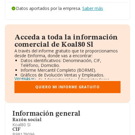
Datos aportados por la empresa.
Saber más
Acceda a toda la información
comercial de Koal80 Sl
A través del informe gratuito que te proporcionamos
desde Einforma, donde vas a encontrar:
Datos identificativos: Denominación, CIF,
Teléfono, Domicilio.
Informe Mercantil Completo (BORME).
Gráficos de Evolución Ventas y Empleados.
Ver más
Consejo de Administración y Administradores.
Directivos y Ejecutivos.
QUIERO MI INFORME GRATUITO
Accionistas.
Participaciones y Vinculaciones en otras empresas.
Artículos de prensa publicados sobre la empresa.
Información oficial y registral complementaria.
Información general
Razón social
Koal80 Sl
CIF
B98179096