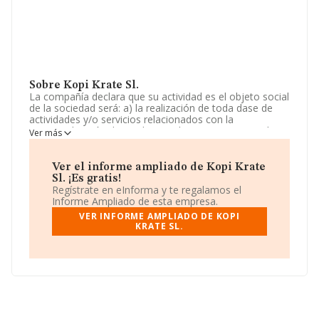
Sobre Kopi Krate Sl.
La compañía declara que su actividad es el objeto social
de la sociedad será: a) la realización de toda dase de
actividades y/o servicios relacionados con la
comercialización de productos alimenticios, tanto al por
Ver más
mayor como al por menor. La sociedad está inscrita en
el Registro Mercantil como Sociedad Limitada. La
actividad de referencia CNAE corresponde a 'Comercio
Ver el informe ampliado de Kopi Krate
al por menor por correspondencia o internet', cuyo
Sl. ¡Es gratis!
Código es 4791. La sociedad no tiene actividad en
Regístrate en eInforma y te regalamos el
mercados exteriores.
Informe Ampliado de esta empresa.
VER INFORME AMPLIADO DE KOPI
Teniendo en cuenta la información disponible en
KRATE SL.
INFORMA, ha dispuesto de un número de empleados
por debajo de la media de sector.
La empresa española
Kopi Krate S.L
, con NIF
B13915889, tiene domicilio fiscal en Calle Cabo La Nao
núm. 2, (28290), Las Rozas De Madrid, Madrid.
Con los datos a disposición de INFORMA sobre 11.706