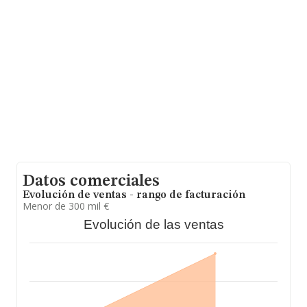
empresas pertenecientes al sector, a nivel nacional la
facturación asciende a 2.892 millones de euros y en
2024 la media de facturación de ventas entre todas las
compañías alcanza los 247 mil euros. En relación con la
información de la provincia de Madrid, en la base de
datos INFORMA constan 3441 empresas, cuyas ventas
han obtenido los 864 millones de euros. Como
información adicional de interés, la media de empleados
es de 1. La media de antigüedad desde la constitución
es de 8 años.
Datos comerciales
Evolución de ventas - rango de facturación
Menor de 300 mil €
Evolución de las ventas