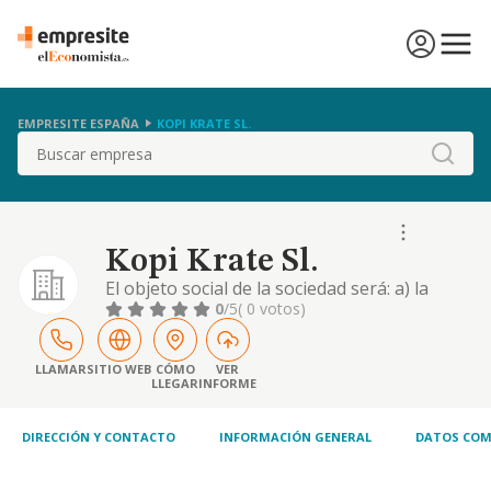
EMPRESITE ESPAÑA
KOPI KRATE SL.
Buscar
Kopi Krate Sl.
El objeto social de la sociedad será: a) la
realización de toda dase de actividades y/o
0
/5
( 0 votos)
servicios relacionados con la
comercialización de productos alimenticios,
tanto al por mayor como al por menor.
LLAMAR
SITIO WEB
CÓMO
VER
LLEGAR
INFORME
DIRECCIÓN Y CONTACTO
INFORMACIÓN GENERAL
DATOS COM