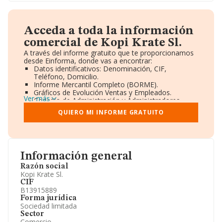
Acceda a toda la información
comercial de Kopi Krate Sl.
A través del informe gratuito que te proporcionamos
desde Einforma, donde vas a encontrar:
Datos identificativos: Denominación, CIF,
Teléfono, Domicilio.
Informe Mercantil Completo (BORME).
Gráficos de Evolución Ventas y Empleados.
Ver más
Consejo de Administración y Administradores.
Directivos y Ejecutivos.
QUIERO MI INFORME GRATUITO
Accionistas.
Participaciones y Vinculaciones en otras empresas.
Artículos de prensa publicados sobre la empresa.
Información oficial y registral complementaria.
Información general
Razón social
Kopi Krate Sl.
CIF
B13915889
Forma jurídica
Sociedad limitada
Sector
Comercio