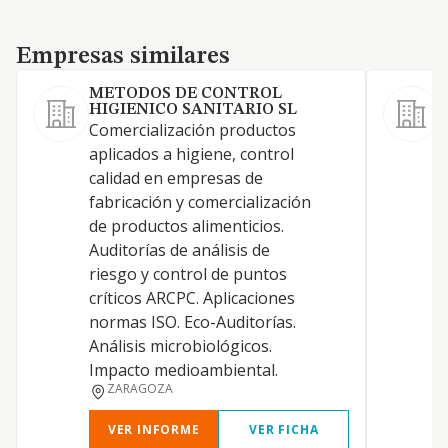
Empresas similares
Empresas similares
METODOS DE CONTROL
HIGIENICO SANITARIO SL
Comercialización productos
S
aplicados a higiene, control
calidad en empresas de
fabricación y comercialización
de productos alimenticios.
L
Auditorías de análisis de
E
riesgo y control de puntos
críticos ARCPC. Aplicaciones
normas ISO. Eco-Auditorías.
E
Análisis microbiológicos.
Impacto medioambiental.
ZARAGOZA
VER INFORME
VER FICHA