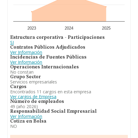
En conclusión,
Laboratorio de Ensayos Técnicos S.L
se emplea en geotécnia y control de calidad. En el
ranking de su sector (Ensayos y análisis técnicos), la
compañía ha perdido posición respecto al 2024, no
obstante, se ha posicionado mejor en el ranking
nacional (de todas las empresas presentes en el
2023
2024
2025
territorio) frente al 2024.
Estructura corporativa - Participaciones
SI
Contratos Públicos Adjudicados
Ver Información
Incidencias de Fuentes Públicas
Ver Información
Operaciones Internacionales
No constan
Grupo Sector
Servicios empresariales
Cargos
Encontrados 11 cargos en esta empresa
Ver cargos de Empresa
Número de empleados
49 (año 2026)
Responsabilidad Social Empresarial
Ver Información
Cotiza en Bolsa
NO