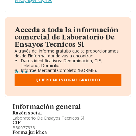
ensaya@ensaya.es
Acceda a toda la información
comercial de Laboratorio De
Ensayos Tecnicos Sl
A través del informe gratuito que te proporcionamos
desde Einforma, donde vas a encontrar:
Datos identificativos: Denominación, CIF,
Teléfono, Domicilio.
Informe Mercantil Completo (BORME).
Ver más
Gráficos de Evolución Ventas y Empleados.
Consejo de Administración y Administradores.
QUIERO MI INFORME GRATUITO
Directivos y Ejecutivos.
Accionistas.
Participaciones y Vinculaciones en otras empresas.
Artículos de prensa publicados sobre la empresa.
Información oficial y registral complementaria.
Información general
Razón social
Laboratorio De Ensayos Tecnicos Sl
CIF
B50077338
Forma jurídica