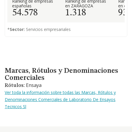
Ranking de empresas
Ranking de empresas
Rankin
españolas
en ZARAGOZA
en el 
54.578
1.318
93
*
Sector:
Servicios empresariales
Marcas, Rótulos y Denominaciones Comerciales
Marcas, Rótulos y Denominaciones
Comerciales
Ensaya
Rótulos:
Ver toda la información sobre todas las Marcas, Rótulos y
Denominaciones Comerciales de Laboratorio De Ensayos
Tecnicos Sl