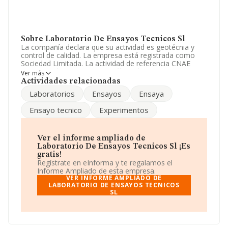
Sobre Laboratorio De Ensayos Tecnicos Sl
La compañía declara que su actividad es geotécnia y
control de calidad. La empresa está registrada como
Sociedad Limitada. La actividad de referencia CNAE
corresponde a 'Ensayos y análisis técnicos', cuyo
Ver más
Código es 7120. La sociedad no tiene actividad en
Actividades relacionadas
mercados exteriores.
Laboratorios
Ensayos
Ensaya
La plantilla se ha reducido un 6% y según las cifras
Ensayo tecnico
Experimentos
existentes en la base de datos de INFORMA, el número
de empleados ha estado por encima de la media de
sector.
Ver el informe ampliado de
Dentro del ranking de empresas elaborado por
Laboratorio De Ensayos Tecnicos Sl ¡Es
INFORMA, atendiendo a los niveles de facturación de la
gratis!
sociedad, se destaca que: ha perdido hasta 1 puesto en
Regístrate en eInforma y te regalamos el
2025, pasando del puesto 91 al 92. Tienen mejor
Informe Ampliado de esta empresa.
posición las siguientes empresas del sector:
Als
VER INFORME AMPLIADO DE
Laboratory Group S.L
LABORATORIO DE ENSAYOS TECNICOS
y
Galaicontrol S.L
; sin
SL
embargo, por debajo de la compañía, están empresas
como:
Imq Iberica S.L
y
Iteuve Canarias Sociedad
Limitada
. Ha subido de posición en el ranking nacional,
pasando del 56.663 al 54.509 escalando 2.154 puestos.
Éstas son las compañías que la adelantan en el ranking: