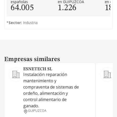
españolas
en GUIPÚZCOA
en el 
64.005
1.226
18
*
Sector:
Industria
Empresas similares
Empresas similares
ESNETECH SL
Instalación reparación
S
mantenimiento y
i
compraventa de sistemas de
r
ordeño, alimentación y
o
control alimentario de
c
ganado.
A
GUIPUZCOA
m