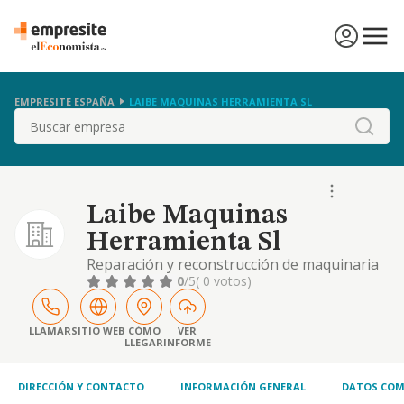
EMPRESITE ESPAÑA
LAIBE MAQUINAS HERRAMIENTA SL
Buscar
Laibe Maquinas
Herramienta Sl
Reparación y reconstrucción de maquinaria
herramienta.
0
/5
( 0 votos)
LLAMAR
SITIO WEB
CÓMO
VER
LLEGAR
INFORME
DIRECCIÓN Y CONTACTO
INFORMACIÓN GENERAL
DATOS COM