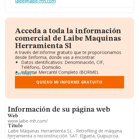
laibe@laibe-mh.com
Acceda a toda la información
comercial de Laibe Maquinas
Herramienta Sl
A través del informe gratuito que te proporcionamos
desde Einforma, donde vas a encontrar:
Datos identificativos: Denominación, CIF,
Teléfono, Domicilio.
Informe Mercantil Completo (BORME).
Ver más
Gráficos de Evolución Ventas y Empleados.
Consejo de Administración y Administradores.
QUIERO MI INFORME GRATUITO
Directivos y Ejecutivos.
Accionistas.
Participaciones y Vinculaciones en otras empresas.
Artículos de prensa publicados sobre la empresa.
Informacion de su página web
Información oficial y registral complementaria.
Información de su página web
Web
www.laibe-mh.com/
Titulo
Laibe Máquinas Herramienta SL - Retrofiting de máquina
herramienta o reconstrucción. SAT. Elgueta, Guipuzcoa.