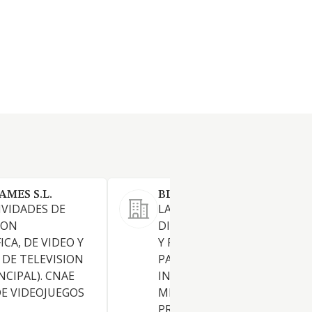
MES S.L.
BLAUTER PRODUCCIONS S.
IVIDADES DE
LA PRODUCCION, REALIZACI
ION
DISTRIBUCION DE CONTEN
CA, DE VIDEO Y
Y PROGRAMAS AUDIOVISUAL
DE TELEVISION
PARA RADIO, TELEVISION, CI
NCIPAL). CNAE
INTERNET, O CUALQUIER O
DE VIDEOJUEGOS
MEDIO DE DIFUSION,
PRODUCCIONES PROPIAS C