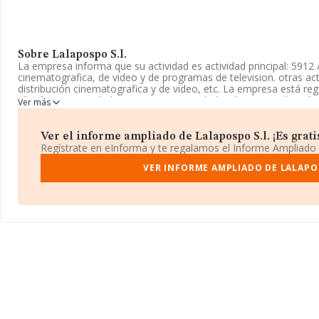
Sobre Lalapospo S.l.
La empresa informa que su actividad es actividad principal: 5912
cinematografica, de video y de programas de television. otras act
distribución cinematografica y de video, etc. La empresa está re
Clasifica su actividad CNAE como 'Actividades de postproducción
Ver más
programas de televisión', código 5912. No realiza actividad de im
Puedes visitar su sitio web:
www.lalapospo.com
.
Ver el informe ampliado de Lalapospo S.l. ¡Es grati
Regístrate en eInforma y te regalamos el Informe Ampliado
La empresa
Lalapospo S.L
, B21769153, tiene domicilio fiscal en
(08009), en el municipio de Barcelona, Cataluña.
VER INFORME AMPLIADO DE LALAPOS
En base a la información de la que dispone INFORMA sobre 4.673 
facturación asciende a 626 millones de euros y el promedio de la
las compañías asciende a los 134 mil euros. Finalmente, para com
media de antigüedad desde la constitución es de 15 años. Los e