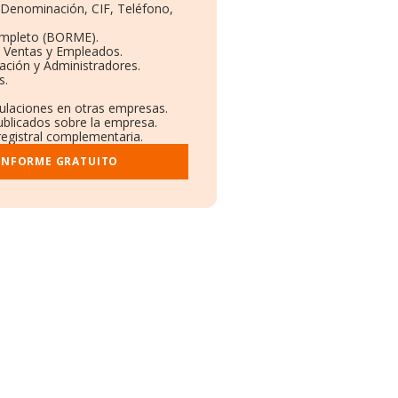
: Denominación, CIF, Teléfono,
ompleto (BORME).
n Ventas y Empleados.
ación y Administradores.
s.
culaciones en otras empresas.
ublicados sobre la empresa.
 registral complementaria.
 INFORME GRATUITO