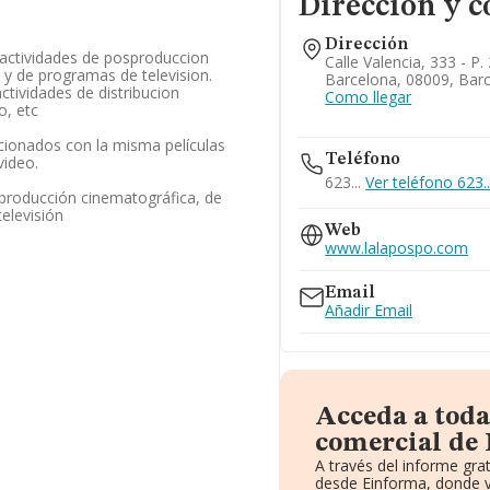
Dirección y c
Dirección
/ actividades de posproduccion
Calle Valencia, 333 - P. 
 y de programas de television.
Barcelona, 08009, Bar
actividades de distribucion
Como llegar
o, etc
acionados con la misma películas
Teléfono
video.
623...
Ver teléfono 623..
sproducción cinematográfica, de
elevisión
Web
www.lalapospo.com
Email
Añadir Email
Acceda a toda
comercial de 
A través del informe gr
desde Einforma, donde v