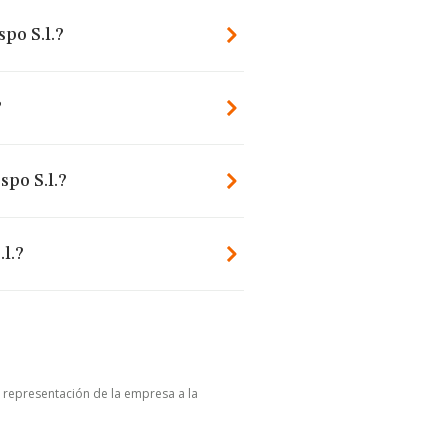
po S.l.?
?
spo S.l.?
l.?
u representación de la empresa a la