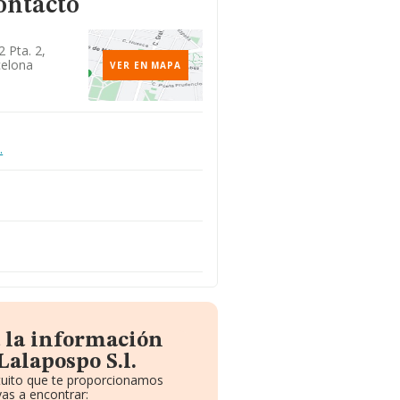
ontacto
2 Pta. 2,
celona
VER EN MAPA
.
 la información
Lalapospo S.l.
atuito que te proporcionamos
as a encontrar: