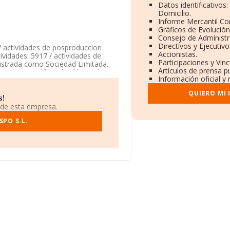
Datos identificativos
Domicilio.
Informe Mercantil C
Gráficos de Evolució
Consejo de Administr
Directivos y Ejecutivo
 / actividades de posproduccion
Accionistas.
ividades: 5917 / actividades de
Participaciones y Vin
gistrada como Sociedad Limitada.
Artículos de prensa p
 cinematográfica, de vídeo y de
Información oficial y
portación y/o exportación.
QUIERO MI
s!
 de esta empresa.
 Calle Valencia núm. 333 P. 2 Pta. 2,
PO S.L.
compañías, a nivel nacional la
 facturación de ventas entre todas
pletar los datos de sector la
mpleados de media son 1.