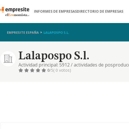
INFORMES DE EMPRESAS
DIRECTORIO DE EMPRESAS
EMPRESITE ESPAÑA
LALAPOSPO S.L.
Lalapospo S.l.
Actividad principal: 5912 / actividades de posprodu
television. otras actividades: 5917 / actividades de 
0
/5
( 0 votos)