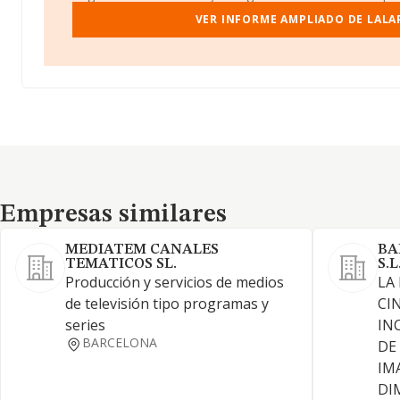
VER INFORME AMPLIADO DE LALA
Empresas similares
Empresas similares
MEDIATEM CANALES
BA
TEMATICOS SL.
S.L
Producción y servicios de medios
LA
de televisión tipo programas y
CI
series
IN
BARCELONA
DE
IM
DI