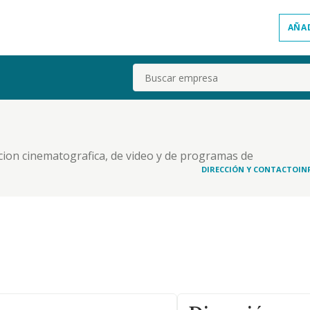
AÑA
Buscar
ccion cinematografica, de video y de programas de
distribucion cinematografica y de video, etc
DIRECCIÓN Y CONTACTO
IN