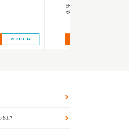
ENCARGOS PARA TERCEROS,
BARCELONA
VER FICHA
VER INFORME
VER FIC
 S.l.?